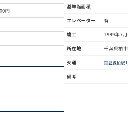
基準階面積
000円
エレベーター
有
竣工
1999年7月
所在地
千葉県柏市旭
交通
常磐線柏駅
備考