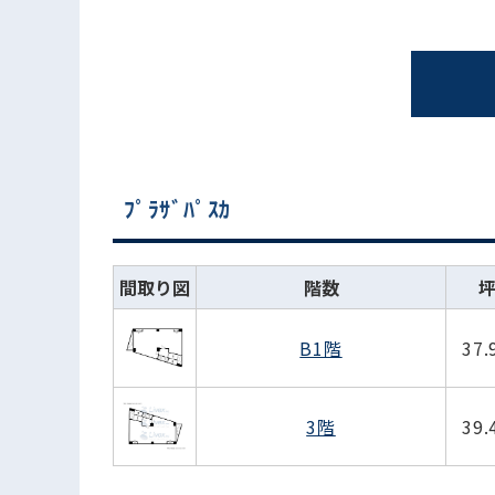
ﾌﾟﾗｻﾞﾊﾟｽｶ
間取り図
階数
B1階
37
3階
39