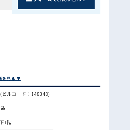
画を見る ▼
ｶ
(ビルコード：148340)
ﾄ造
下1階