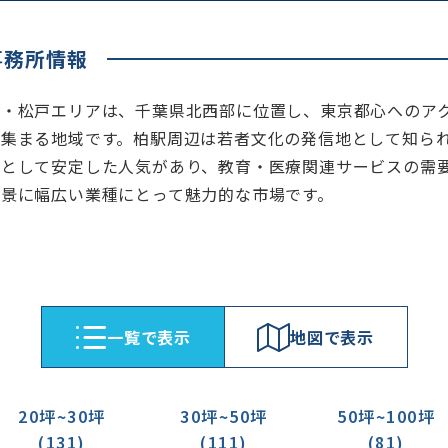
事務所情報
柏・松戸エリアは、千葉県北西部に位置し、東京都心へのア
が集まる地域です。柏駅周辺は若者文化の発信地として知ら
地として安定した人気があり、教育・医療関連サービスの需
背景に幅広い業種にとって魅力的な市場です。
⼀覧で表⽰
地図で表⽰
20坪~30坪
30坪~50坪
50坪~100坪
(131)
(111)
(81)