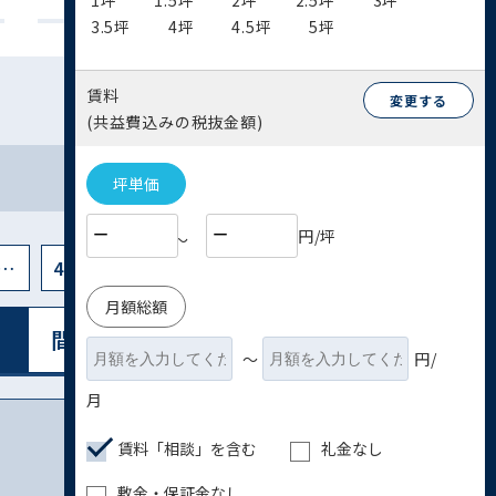
1坪
1.5坪
2坪
2.5坪
3坪
3.5坪
4坪
4.5坪
5坪
賃料
変更する
(共益費込みの税抜金額)
坪単価
円/坪
〜
…
42
月額総額
間取り図表⽰
リスト表⽰
〜
円/
月
賃料「相談」を含む
礼金なし
敷金・保証金なし