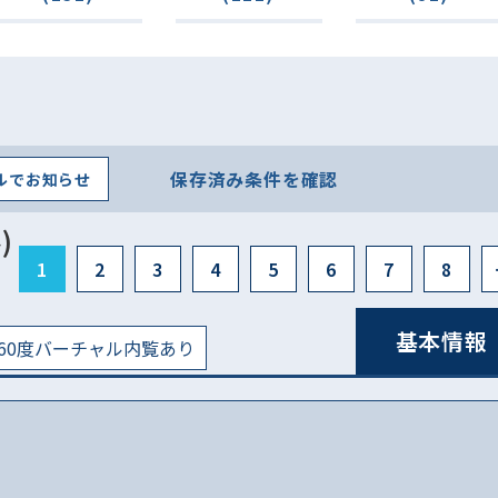
保存済み条件を確認
ルでお知らせ
)
1
2
3
4
5
6
7
8
基本情報
60度バーチャル内覧あり