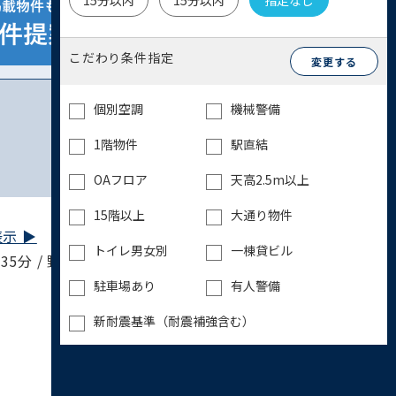
15分以内
15分以内
指定なし
こだわり条件指定
変更する
個別空調
機械警備
1階物件
駅直結
OAフロア
天高2.5m以上
15階以上
大通り物件
示 ▶︎
トイレ男女別
一棟貸ビル
35分 / 野田線 新柏駅 37分
駐車場あり
有人警備
新耐震基準（耐震補強含む）