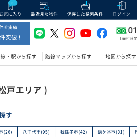
0
お気に入り
最近見た物件
保存した
検索条件
ログイン
仲介実績
01
件突破！
【受付時間
路線・駅から探す
路線マップから探す
地図から探す
松戸エリア )
探す
(26)
八千代市(95)
我孫子市(42)
鎌ケ谷市(31)