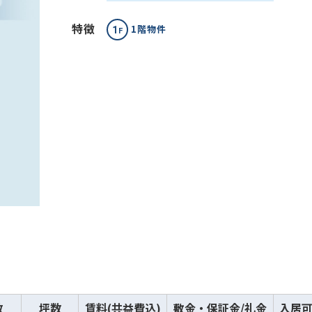
特徴
1階物件
数
坪数
賃料(共益費込)
敷金・保証金/礼金
入居