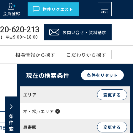
物件リクエスト
会員登録
MENU
20-620-213
お問い合せ・資料請求
9:00～18:00
】 平日
相場情報から探す
こだわりから探す
現在の検索条件
条件をリセット
エリア
変更する
柏・松戸エリア
条件変更
最寄駅
変更する
印西市(26)
白井市(19)