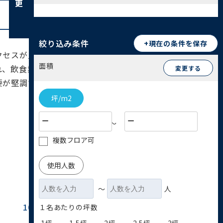
絞り込み条件
+現在の条件を保存
クセスが良好でありながら、大規模商業施設や大学
面積
れ、飲食業や小売業に強みがあります。松戸は住宅
変更する
要が堅調です。ビジネス視点では、多様な顧客層を
坪/m2
〜
複数フロア可
使用人数
〜
人
100坪~200坪
200坪以上
１名あたりの坪数
(42)
(51)