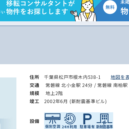
から探す
から探す
条件を絞り込む
住所
千葉県松戸市根木内538-1
地図を表
交通
常磐線 北小金駅 24分 / 常磐線 南柏駅 
規模
地上2階
竣⼯
2002年6月 (新耐震基準ビル)
設備