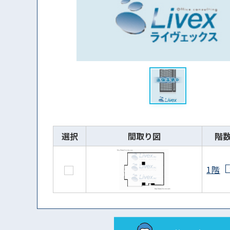
選択
間取り図
階
1階