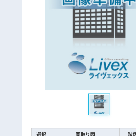
選択
間取り図
階