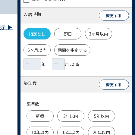
入居時期
変更する
示 ▶︎
指定なし
即日
3ヶ月以内
6ヶ月以内
期間を指定する
年
月 以降
築年数
変更する
築年数
新築
3年以内
5年以内
10年以内
15年以内
20年以内