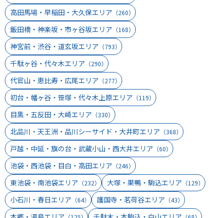
高田馬場・早稲田・大久保エリア
（260）
飯田橋・神楽坂・市ヶ谷坂エリア
（168）
神宮前・渋谷・道玄坂エリア
（793）
千駄ヶ谷・代々木エリア
（290）
代官山・恵比寿・広尾エリア
（277）
初台・幡ヶ谷・笹塚・代々木上原エリア
（119）
目黒・五反田・大崎エリア
（330）
北品川・天王洲・品川シーサイド・大井町エリア
（368）
戸越・中延・旗の台・武蔵小山・西大井エリア
（60）
池袋・西池袋・目白・高田エリア
（246）
東池袋・南池袋エリア
大塚・巣鴨・駒込エリア
（232）
（129）
小石川・春日エリア
護国寺・茗荷谷エリア
（64）
（43）
本郷・湯島エリア
千駄木・本駒込・白山エリア
（125）
（68）