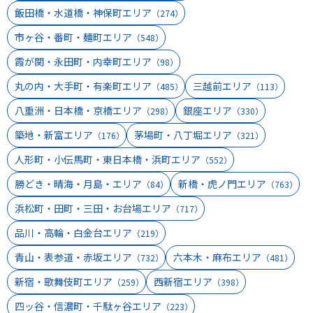
飯田橋・水道橋・神保町エリア
（274）
市ヶ谷・番町・麺町エリア
（548）
霞が関・永田町・内幸町エリア
（98）
丸の内・大手町・有楽町エリア
三越前エリア
（485）
（113）
八重洲・日本橋・京橋エリア
銀座エリア
（298）
（330）
築地・新富エリア
茅場町・八丁堀エリア
（176）
（321）
人形町・小伝馬町・東日本橋・浜町エリア
（552）
勝どき・晴海・月島・エリア
新橋・虎ノ門エリア
（84）
（763）
浜松町・田町・三田・お台場エリア
（717）
品川・高輪・白金台エリア
（219）
青山・表参道・赤坂エリア
六本木・麻布エリア
（732）
（481）
新宿・歌舞伎町エリア
西新宿エリア
（259）
（398）
四ッ谷・信濃町・千駄ヶ谷エリア
（223）