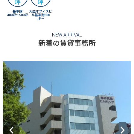
基準階
大型オフィスビ
400坪〜500坪
ル基準階500
坪〜
NEW ARRIVAL
新着の賃貸事務所