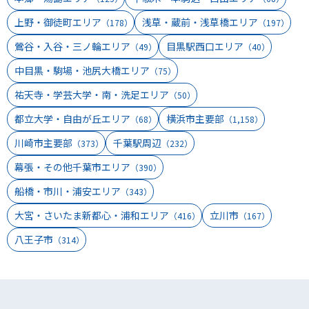
上野・御徒町エリア
浅草・蔵前・浅草橋エリア
（178）
（197）
鶯谷・入谷・三ノ輪エリア
目黒駅西口エリア
（49）
（40）
中目黒・駒場・池尻大橋エリア
（75）
祐天寺・学芸大学・南・洗足エリア
（50）
都立大学・自由が丘エリア
横浜市主要部
（68）
（1,158）
川崎市主要部
千葉駅周辺
（373）
（232）
幕張・その他千葉市エリア
（390）
船橋・市川・浦安エリア
（343）
大宮・さいたま新都心・浦和エリア
立川市
（416）
（167）
八王子市
（314）