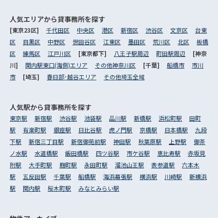
人気エリアから
貸事務所を探す
[東京23区]
千代田区
中央区
港区
新宿区
渋谷区
文京区
台東
区
目黒区
中野区
世田谷区
江東区
墨田区
荒川区
北区
板橋
区
練馬区
江戸川区
[東京都下]
八王子駅周辺
町田駅周辺
[神奈
川]
関内駅東口(海側)エリア
その他神奈川区
[千葉]
船橋市
市川
市
[埼玉]
春日部･越谷エリア
その他埼玉全域
人気駅から
貸事務所を探す
東京駅
新宿駅
渋谷駅
池袋駅
品川駅
新橋駅
浜松町駅
田町
駅
有楽町駅
銀座駅
日比谷駅
虎ノ門駅
京橋駅
日本橋駅
九段
下駅
新宿三丁目駅
新宿御苑前駅
神田駅
秋葉原駅
上野駅
御茶
ノ水駅
水道橋駅
飯田橋駅
四ツ谷駅
市ケ谷駅
恵比寿駅
赤坂見
附駅
大手町駅
麹町駅
永田町駅
溜池山王駅
表参道駅
六本木
駅
五反田駅
千葉駅
船橋駅
海浜幕張駅
横浜駅
川崎駅
新横浜
駅
関内駅
桜木町駅
みなとみらい駅