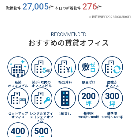
27,005
276
件
件
取扱物件
本日の新着物件
※最終更新⽇
2026年08月06日
RECOMMENDED
おすすめの賃貸オフィス
敷金ゼロ
新築
築5年以内の
格安賃料
居抜き
オフィスビル
オフィスビル
オフィス
基準階
基準階
セットアップ
レンタルオフィ
1棟貸し
200坪〜300坪
300坪〜400坪
オフィス
ス（シェアオフ
ィス）