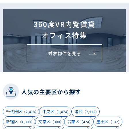
360度VR内覧賃貸
オフィス特集
対象物件を見る
人気の主要区から探す
千代田区
中央区
港区
（2,418）
（1,874）
（2,912）
新宿区
文京区
台東区
墨田区
（1,308）
（300）
（424）
（132）