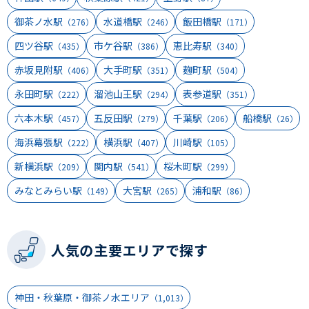
御茶ノ水駅
水道橋駅
飯田橋駅
（276）
（246）
（171）
四ツ谷駅
市ケ谷駅
恵比寿駅
（435）
（386）
（340）
赤坂見附駅
大手町駅
麹町駅
（406）
（351）
（504）
永田町駅
溜池山王駅
表参道駅
（222）
（294）
（351）
六本木駅
五反田駅
千葉駅
船橋駅
（457）
（279）
（206）
（26）
海浜幕張駅
横浜駅
川崎駅
（222）
（407）
（105）
新横浜駅
関内駅
桜木町駅
（209）
（541）
（299）
みなとみらい駅
大宮駅
浦和駅
（149）
（265）
（86）
人気の主要エリアで探す
神田・秋葉原・御茶ノ水エリア
（1,013）