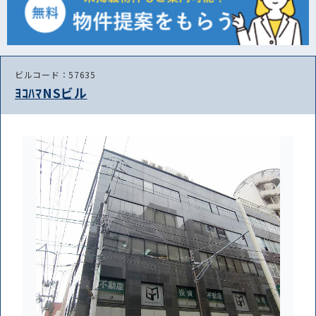
ビルコード：57635
ﾖｺﾊﾏNSビル