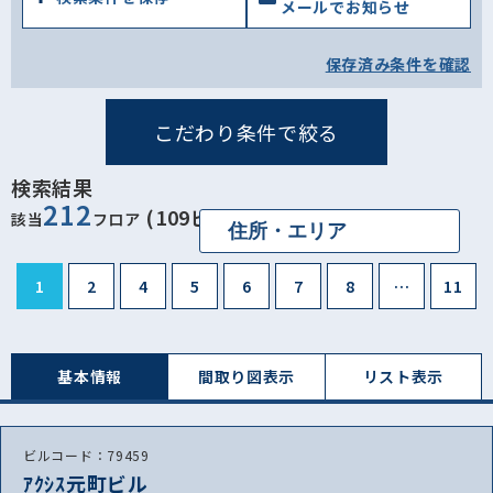
メールでお知らせ
保存済み条件を確認
こだわり条件で絞る
検索結果
212
(109ビル)
該当
フロア
1
2
4
5
6
7
8
…
11
基本情報
間取り図表⽰
リスト表⽰
ビルコード：79459
ｱｸｼｽ元町ビル