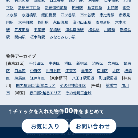
下駅
新宿三丁目駅
新宿御苑前駅
神田駅
秋葉原駅
上野駅
御茶
ノ水駅
水道橋駅
飯田橋駅
四ツ谷駅
市ケ谷駅
恵比寿駅
赤坂見
附駅
大手町駅
麹町駅
永田町駅
溜池山王駅
表参道駅
六本木
駅
五反田駅
千葉駅
船橋駅
海浜幕張駅
横浜駅
川崎駅
新横浜
駅
関内駅
桜木町駅
みなとみらい駅
物件アーカイブ
[東京23区]
千代田区
中央区
港区
新宿区
渋谷区
文京区
台東
区
目黒区
中野区
世田谷区
江東区
墨田区
荒川区
北区
板橋
区
練馬区
江戸川区
[東京都下]
八王子駅周辺
町田駅周辺
[神奈
川]
関内駅東口(海側)エリア
その他神奈川区
[千葉]
船橋市
市川
市
[埼玉]
春日部･越谷エリア
その他埼玉全域
00
↑チェックを入れた物件
件をまとめて
MENU
お気に入り
お問い合わせ
Copyright© Livex Co.,Ltd. All right reserved.