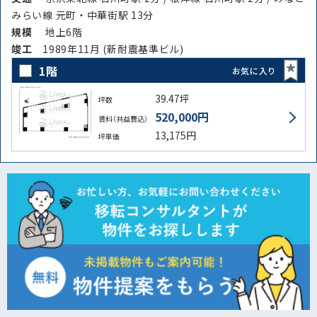
みらい線 元町・中華街駅 13分
規模
地上6階
竣⼯
1989年11月 (新耐震基準ビル)
1階
お気に入り
39.47坪
坪数
520,000円
賃料（共益費込）
13,175円
坪単価