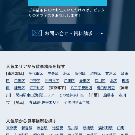
ご希望条件だけお伝えいただければ、ピッタ
リのオフィスをお探しします！
お問い合せ・資料請求
人気エリアから
貸事務所を探す
[東京23区]
千代田区
中央区
港区
新宿区
渋谷区
文京区
台東
区
目黒区
中野区
世田谷区
江東区
墨田区
荒川区
北区
板橋
区
練馬区
江戸川区
[東京都下]
八王子駅周辺
町田駅周辺
[神奈
川]
関内駅東口(海側)エリア
その他神奈川区
[千葉]
船橋市
市川
市
[埼玉]
春日部･越谷エリア
その他埼玉全域
人気駅から
貸事務所を探す
東京駅
新宿駅
渋谷駅
池袋駅
品川駅
新橋駅
浜松町駅
田町
駅
有楽町駅
銀座駅
日比谷駅
虎ノ門駅
京橋駅
日本橋駅
九段