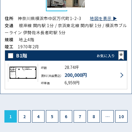
住所
神奈川県横浜市中区万代町1-2-3
地図を表示 ▶︎
交通
根岸線 関内駅 1分 / 京浜東北線 関内駅 1分 / 横浜市ブル
ーライン 伊勢佐木長者町駅 5分
規模
地上4階
竣⼯
1970年2月
B1階
お気に入り
28.74坪
坪数
200,000円
賃料（共益費込）
6,959円
坪単価
1
2
4
5
6
7
8
…
10