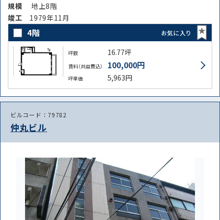
規模
地上8階
竣⼯
1979年11月
4階
お気に入り
16.77坪
坪数
100,000円
賃料（共益費込）
5,963円
坪単価
ビルコード：79782
仲丸ビル