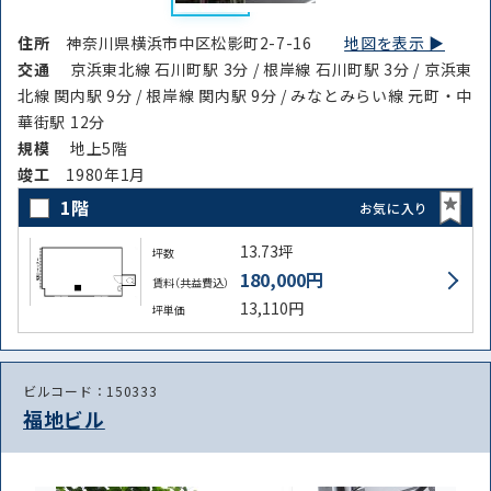
住所
神奈川県横浜市中区松影町2-7-16
地図を表示 ▶︎
交通
京浜東北線 石川町駅 3分 / 根岸線 石川町駅 3分 / 京浜東
北線 関内駅 9分 / 根岸線 関内駅 9分 / みなとみらい線 元町・中
華街駅 12分
規模
地上5階
竣⼯
1980年1月
1階
お気に入り
13.73坪
坪数
180,000円
賃料（共益費込）
13,110円
坪単価
ビルコード：150333
福地ビル