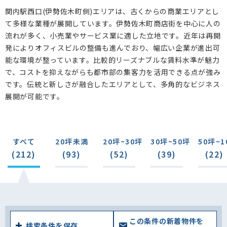
末広町(1)
羽衣町(5)
蓬莱町(5)
赤門町(0)
関内駅西口(伊勢佐木町側)エリアは、古くからの商業エリアとし
英町(0)
初音町(0)
黄金町(6)
末吉町(3)
て多様な業種が展開しています。伊勢佐木町商店街を中心に人の
流れが多く、小売業やサービス業に適した立地です。近年は再開
若葉町(8)
曙町(7)
弥生町(3)
日ノ出町(1)
発によりオフィスビルの整備も進んでおり、幅広い企業が進出可
石川町(10)
能な環境が整っています。比較的リーズナブルな賃料水準が魅力
で、コストを抑えながらも都市部の集客力を活用できる点が強み
です。伝統と新しさが融合したエリアとして、多角的なビジネス
展開が可能です。
すべて
20坪未満
20坪~30坪
30坪~50坪
50坪~1
(212)
(93)
(52)
(39)
(22)
この条件の新着物件を
検索条件を保存