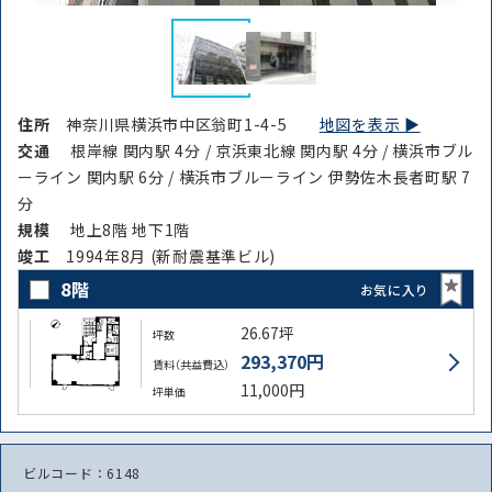
住所
神奈川県横浜市中区翁町1-4-5
地図を表示 ▶︎
交通
根岸線 関内駅 4分 / 京浜東北線 関内駅 4分 / 横浜市ブル
ーライン 関内駅 6分 / 横浜市ブルーライン 伊勢佐木長者町駅 7
分
規模
地上8階 地下1階
竣⼯
1994年8月 (新耐震基準ビル)
8階
お気に入り
26.67坪
坪数
293,370円
賃料（共益費込）
11,000円
坪単価
ビルコード：6148