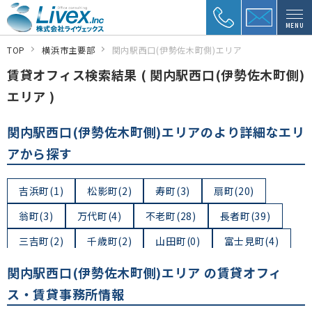
MENU
TOP
横浜市主要部
関内駅西口(伊勢佐木町側)エリア
賃貸オフィス検索結果 ( 関内駅西口(伊勢佐木町側)
エリア )
関内駅西口(伊勢佐木町側)エリアのより詳細なエリ
アから探す
吉浜町(1)
松影町(2)
寿町(3)
扇町(20)
翁町(3)
万代町(4)
不老町(28)
長者町(39)
三吉町(2)
千歳町(2)
山田町(0)
富士見町(4)
山吹町(0)
吉田町(16)
福富町西通(9)
関内駅西口(伊勢佐木町側)エリア の賃貸オフィ
福富町仲通(7)
福富町東通(6)
伊勢佐木町(17)
ス・賃貸事務所情報