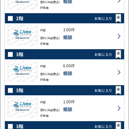
相談
賃料（共益費込）
坪単価
2階
お気に入り
3.00坪
坪数
相談
賃料（共益費込）
坪単価
3階
お気に入り
6.00坪
坪数
相談
路線・駅
住所
賃料（共益費込）
坪単価
から探す
から探す
3階
お気に入り
1.00坪
坪数
条件を絞り込む
相談
賃料（共益費込）
坪単価
3階
お気に入り