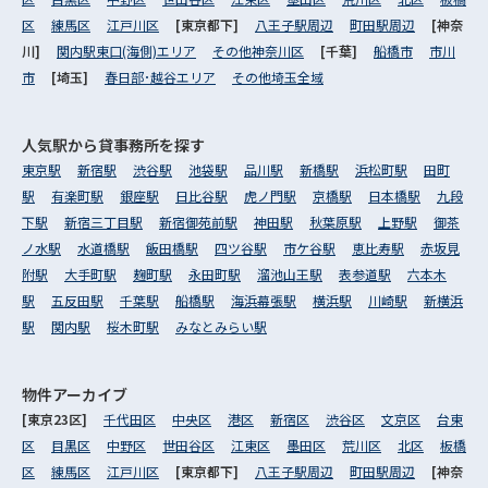
区
練馬区
江戸川区
[東京都下]
八王子駅周辺
町田駅周辺
[神奈
川]
関内駅東口(海側)エリア
その他神奈川区
[千葉]
船橋市
市川
市
[埼玉]
春日部･越谷エリア
その他埼玉全域
人気駅から
貸事務所を探す
東京駅
新宿駅
渋谷駅
池袋駅
品川駅
新橋駅
浜松町駅
田町
駅
有楽町駅
銀座駅
日比谷駅
虎ノ門駅
京橋駅
日本橋駅
九段
下駅
新宿三丁目駅
新宿御苑前駅
神田駅
秋葉原駅
上野駅
御茶
ノ水駅
水道橋駅
飯田橋駅
四ツ谷駅
市ケ谷駅
恵比寿駅
赤坂見
附駅
大手町駅
麹町駅
永田町駅
溜池山王駅
表参道駅
六本木
駅
五反田駅
千葉駅
船橋駅
海浜幕張駅
横浜駅
川崎駅
新横浜
駅
関内駅
桜木町駅
みなとみらい駅
物件アーカイブ
[東京23区]
千代田区
中央区
港区
新宿区
渋谷区
文京区
台東
区
目黒区
中野区
世田谷区
江東区
墨田区
荒川区
北区
板橋
区
練馬区
江戸川区
[東京都下]
八王子駅周辺
町田駅周辺
[神奈