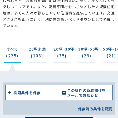
じられます。活気ある商店街は個性的な店が多く、歩くだけでも
大山西町(7)
幸町(0)
大谷口(0)
向原(17)
楽しいエリアです。また、高島平団地をはじめとした大規模住宅
地は、多くの人々が暮らしやすい住環境を提供しています。交通
小茂根(3)
舟渡(8)
東坂下(2)
坂下(4)
アクセスも都心に近く、利便性の高いベッドタウンとして発展し
相生町(1)
西台(1)
蓮根(7)
小豆沢(4)
ています。
蓮沼町(2)
清水町(3)
宮本町(0)
泉町(0)
志村(3)
大原町(0)
富士見町(1)
前野町(4)
すべて
20坪未満
20坪~30坪
30坪~50坪
50坪~1
中台(4)
若木(3)
常盤台(9)
南常盤台(5)
(225)
(108)
(35)
(29)
(21)
東山町(1)
東新町(2)
桜川(0)
上板橋(5)
新河岸(2)
高島平(22)
徳丸(5)
四葉(0)
大門(0)
三園(0)
赤塚(6)
赤塚新町(6)
成増(22)
この条件の新着物件を
検索条件を保存
メールでお知らせ
保存済み条件を確認