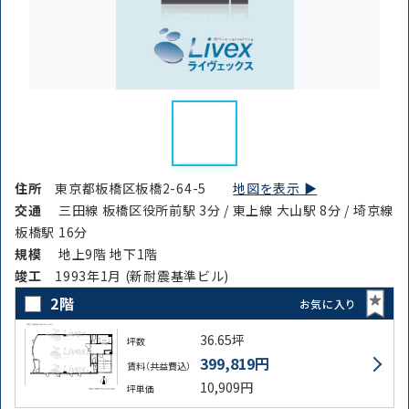
住所
東京都板橋区板橋2-64-5
地図を表示 ▶︎
交通
三田線 板橋区役所前駅 3分 / 東上線 大山駅 8分 / 埼京線
板橋駅 16分
規模
地上9階 地下1階
竣⼯
1993年1月 (新耐震基準ビル)
2階
お気に入り
36.65坪
坪数
399,819円
賃料（共益費込）
10,909円
坪単価