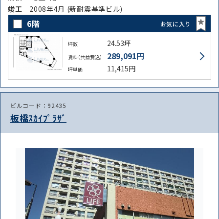
竣⼯
2008年4月 (新耐震基準ビル)
6階
お気に入り
24.53坪
坪数
289,091円
賃料（共益費込）
11,415円
坪単価
ビルコード：92435
板橋ｽｶｲﾌﾟﾗｻﾞ