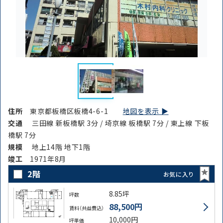
住所
東京都板橋区板橋4-6-1
地図を表示 ▶︎
交通
三田線 新板橋駅 3分 / 埼京線 板橋駅 7分 / 東上線 下板
橋駅 7分
規模
地上14階 地下1階
竣⼯
1971年8月
2階
お気に入り
8.85坪
坪数
88,500円
賃料（共益費込）
10,000円
坪単価