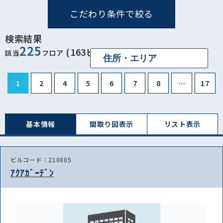
こだわり条件で絞る
検索結果
225
(163ビル)
該当
フロア
1
2
4
5
6
7
8
…
17
基本情報
間取り図表⽰
リスト表⽰
ビルコード：210805
ｱｸｱｶﾞｰﾃﾞﾝ