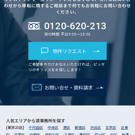
わせから移転に関するご相談まで何でもお気軽にお問い合わせ
ください。
0120-620-213
受付時間 平日9:00～18:00
物件リクエスト
ご希望条件だけお伝えいただければ、ピッタ
リのオフィスをお探しします！
お問い合せ・資料請求
人気エリアから
貸事務所を探す
[東京23区]
千代田区
中央区
港区
新宿区
渋谷区
文京区
台東
区
目黒区
中野区
世田谷区
江東区
墨田区
荒川区
北区
板橋