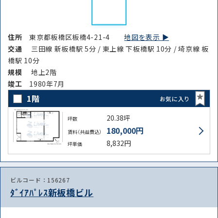
住所
東京都板橋区板橋4-21-4
地図を表示 ▶︎
交通
三田線 新板橋駅 5分 / 東上線 下板橋駅 10分 / 埼京線 板
橋駅 10分
規模
地上2階
竣⼯
1980年7月
1階
お気に入り
20.38坪
坪数
180,000円
賃料（共益費込）
8,832円
坪単価
ビルコード：156267
ﾀﾞｲｱﾊﾟﾚｽ新板橋ビル