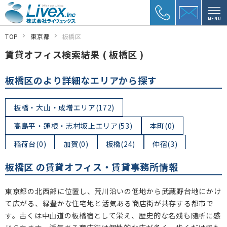
MENU
TOP
東京都
板橋区
賃貸オフィス検索結果 ( 板橋区 )
板橋区のより詳細なエリアから探す
板橋・大山・成増エリア(172)
高島平・蓮根・志村坂上エリア(53)
本町(0)
稲荷台(0)
加賀(0)
板橋(24)
仲宿(3)
双葉町(1)
大和町(0)
氷川町(0)
大山東町(5)
板橋区 の賃貸オフィス・賃貸事務所情報
栄町(0)
中板橋(2)
弥生町(7)
仲町(5)
東京都の北西部に位置し、荒川沿いの低地から武蔵野台地にかけ
大山町(8)
大山金井町(3)
熊野町(2)
中丸町(4)
て広がる、緑豊かな住宅地と活気ある商店街が共存する都市で
す。古くは中山道の板橋宿として栄え、歴史的な名残も随所に感
南町(2)
大谷口北町(0)
大谷口上町(0)