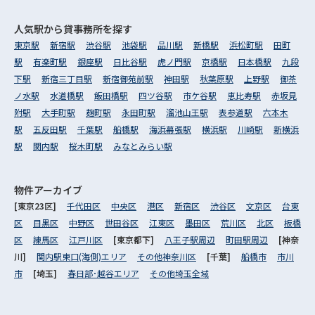
人気駅から
貸事務所を探す
東京駅
新宿駅
渋谷駅
池袋駅
品川駅
新橋駅
浜松町駅
田町
駅
有楽町駅
銀座駅
日比谷駅
虎ノ門駅
京橋駅
日本橋駅
九段
下駅
新宿三丁目駅
新宿御苑前駅
神田駅
秋葉原駅
上野駅
御茶
ノ水駅
水道橋駅
飯田橋駅
四ツ谷駅
市ケ谷駅
恵比寿駅
赤坂見
附駅
大手町駅
麹町駅
永田町駅
溜池山王駅
表参道駅
六本木
駅
五反田駅
千葉駅
船橋駅
海浜幕張駅
横浜駅
川崎駅
新横浜
駅
関内駅
桜木町駅
みなとみらい駅
物件アーカイブ
[東京23区]
千代田区
中央区
港区
新宿区
渋谷区
文京区
台東
区
目黒区
中野区
世田谷区
江東区
墨田区
荒川区
北区
板橋
区
練馬区
江戸川区
[東京都下]
八王子駅周辺
町田駅周辺
[神奈
川]
関内駅東口(海側)エリア
その他神奈川区
[千葉]
船橋市
市川
市
[埼玉]
春日部･越谷エリア
その他埼玉全域