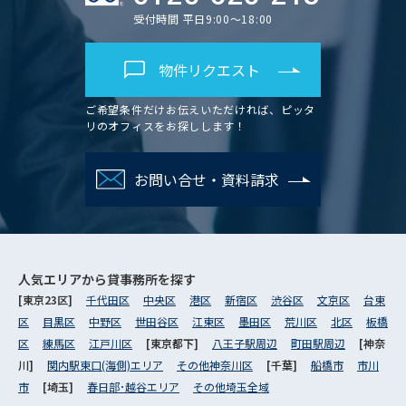
受付時間 平日9:00～18:00
物件リクエスト
ご希望条件だけお伝えいただければ、ピッタ
リのオフィスをお探しします！
お問い合せ・資料請求
人気エリアから
貸事務所を探す
[東京23区]
千代田区
中央区
港区
新宿区
渋谷区
文京区
台東
区
目黒区
中野区
世田谷区
江東区
墨田区
荒川区
北区
板橋
区
練馬区
江戸川区
[東京都下]
八王子駅周辺
町田駅周辺
[神奈
川]
関内駅東口(海側)エリア
その他神奈川区
[千葉]
船橋市
市川
市
[埼玉]
春日部･越谷エリア
その他埼玉全域