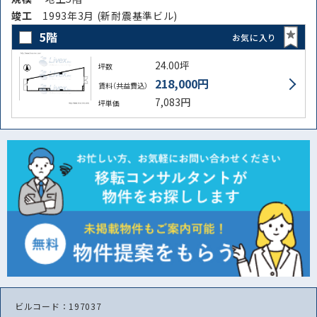
竣⼯
1993年3月 (新耐震基準ビル)
5階
お気に入り
24.00坪
坪数
218,000円
賃料（共益費込）
7,083円
坪単価
ビルコード：197037