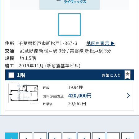
住所
千葉県松戸市新松戸1-367-3
地図を表示 ▶︎
交通
武蔵野線 新松戸駅 3分 / 常磐線 新松戸駅 3分
規模
地上5階
竣⼯
2019年11月 (新耐震基準ビル)
1階
お気に入り
19.94坪
坪数
420,000円
賃料（共益費込）
20,562円
坪単価
1
2
4
5
6
7
8
…
11