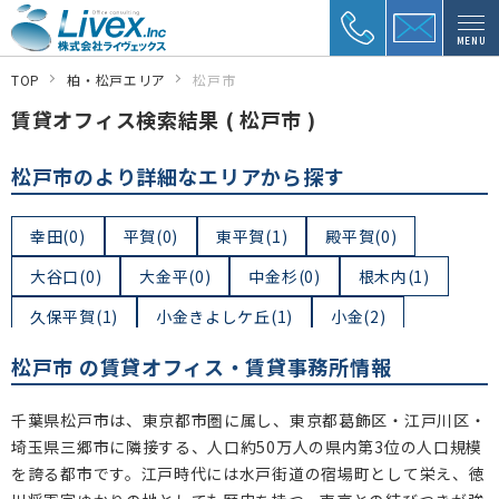
MENU
TOP
柏・松戸エリア
松戸市
賃貸オフィス検索結果 ( 松戸市 )
松戸市のより詳細なエリアから探す
幸田(0)
平賀(0)
東平賀(1)
殿平賀(0)
大谷口(0)
大金平(0)
中金杉(0)
根木内(1)
久保平賀(1)
小金きよしケ丘(1)
小金(2)
小金上総町(0)
小金清志町(0)
幸谷(0)
松戸市 の賃貸オフィス・賃貸事務所情報
上総内(0)
小金原(0)
栗ケ沢(0)
八ケ崎(0)
千葉県松戸市は、東京都市圏に属し、東京都葛飾区・江戸川区・
八ケ崎緑町(0)
中和倉(0)
三ケ月(0)
二ツ木(0)
埼玉県三郷市に隣接する、人口約50万人の県内第3位の人口規模
を誇る都市です。江戸時代には水戸街道の宿場町として栄え、徳
二ツ木二葉町(0)
横須賀(0)
新松戸北(0)