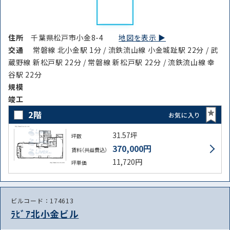
路線・駅
住所
住所
千葉県松戸市小金8-4
地図を表示 ▶︎
から探す
から探す
交通
常磐線 北小金駅 1分 / 流鉄流山線 小金城趾駅 22分 / 武
蔵野線 新松戸駅 22分 / 常磐線 新松戸駅 22分 / 流鉄流山線 幸
谷駅 22分
規模
条件を絞り込む
竣⼯
2階
お気に入り
31.57坪
坪数
370,000円
賃料（共益費込）
11,720円
坪単価
ビルコード：174613
ﾗﾋﾞｱ北小金ビル