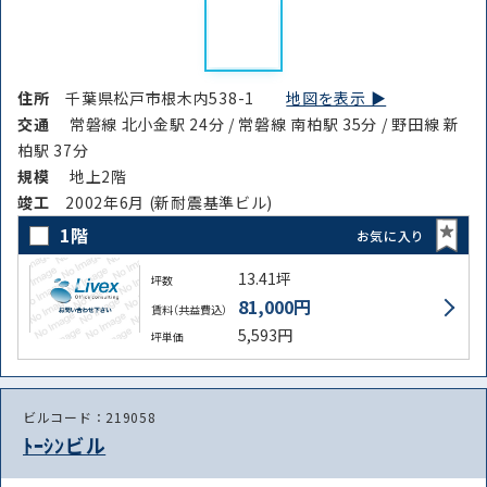
住所
千葉県松戸市根木内538-1
地図を表示 ▶︎
交通
常磐線 北小金駅 24分 / 常磐線 南柏駅 35分 / 野田線 新
柏駅 37分
規模
地上2階
竣⼯
2002年6月 (新耐震基準ビル)
1階
お気に入り
13.41坪
坪数
81,000円
賃料（共益費込）
5,593円
坪単価
ビルコード：219058
ﾄｰｼﾝビル