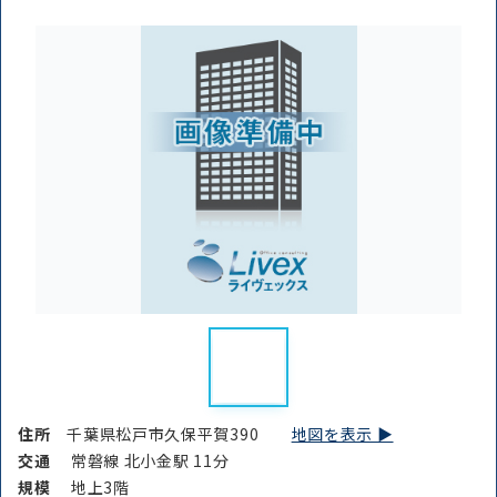
住所
千葉県松戸市久保平賀390
地図を表示 ▶︎
交通
常磐線 北小金駅 11分
規模
地上3階