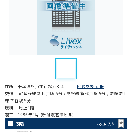
住所
千葉県松戸市新松戸3-4-1
地図を表示 ▶︎
交通
武蔵野線 新松戸駅 5分 / 常磐線 新松戸駅 5分 / 流鉄流山
線 幸谷駅 5分
規模
地上3階
竣⼯
1996年3月 (新耐震基準ビル)
3階
お気に入り