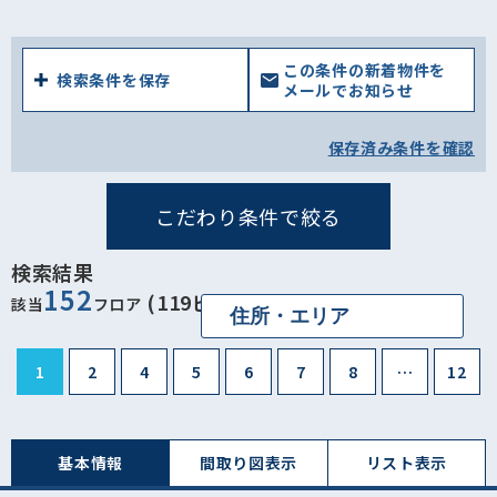
西馬橋相川町(0)
西馬橋蔵元町(0)
西馬橋幸町(0)
西馬橋広手町(0)
馬橋(1)
新作(1)
中根(0)
この条件の新着物件を
中根長津町(0)
検索条件を保存
栄町西(0)
栄町(1)
北松戸(0)
メールでお知らせ
上本郷(5)
南花島(2)
吉井町(0)
樋野口(0)
保存済み条件を確認
古ケ崎(0)
竹ケ花西町(0)
竹ケ花(0)
小根本(0)
緑ケ丘(0)
胡録台(0)
岩瀬(1)
根本(3)
こだわり条件で絞る
二十世紀が丘美野里町(0)
二十世紀が丘戸山町(0)
検索結果
二十世紀が丘梨元町(0)
二十世紀が丘丸山町(1)
152
(119ビル)
該当
フロア
二十世紀が丘中松町(0)
二十世紀が丘萩町(3)
三矢小台(0)
二十世紀が丘柿の木町(0)
本町(19)
1
2
4
5
6
7
8
…
12
松戸(16)
小山(3)
上矢切(0)
中矢切(0)
下矢切(0)
栗山(0)
基本情報
間取り図表⽰
リスト表⽰