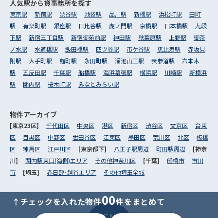
人気駅から
貸事務所を探す
東京駅
新宿駅
渋谷駅
池袋駅
品川駅
新橋駅
浜松町駅
田町
駅
有楽町駅
銀座駅
日比谷駅
虎ノ門駅
京橋駅
日本橋駅
九段
下駅
新宿三丁目駅
新宿御苑前駅
神田駅
秋葉原駅
上野駅
御茶
ノ水駅
水道橋駅
飯田橋駅
四ツ谷駅
市ケ谷駅
恵比寿駅
赤坂見
附駅
大手町駅
麹町駅
永田町駅
溜池山王駅
表参道駅
六本木
駅
五反田駅
千葉駅
船橋駅
海浜幕張駅
横浜駅
川崎駅
新横浜
駅
関内駅
桜木町駅
みなとみらい駅
物件アーカイブ
[東京23区]
千代田区
中央区
港区
新宿区
渋谷区
文京区
台東
区
目黒区
中野区
世田谷区
江東区
墨田区
荒川区
北区
板橋
区
練馬区
江戸川区
[東京都下]
八王子駅周辺
町田駅周辺
[神奈
川]
関内駅東口(海側)エリア
その他神奈川区
[千葉]
船橋市
市川
市
[埼玉]
春日部･越谷エリア
その他埼玉全域
00
↑チェックを入れた物件
件をまとめて
MENU