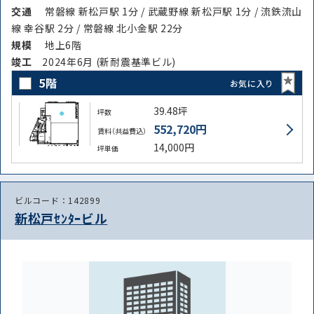
交通
常磐線 新松戸駅 1分 / 武蔵野線 新松戸駅 1分 / 流鉄流山
線 幸谷駅 2分 / 常磐線 北小金駅 22分
規模
地上6階
竣⼯
2024年6月 (新耐震基準ビル)
5階
お気に入り
39.48坪
坪数
552,720円
賃料（共益費込）
14,000円
坪単価
ビルコード：142899
新松戸ｾﾝﾀｰビル