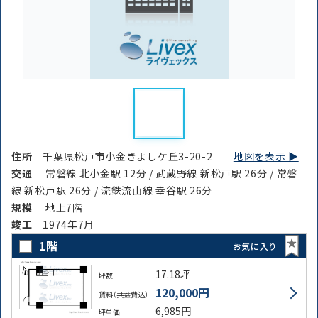
住所
千葉県松戸市小金きよしケ丘3-20-2
地図を表示 ▶︎
交通
常磐線 北小金駅 12分 / 武蔵野線 新松戸駅 26分 / 常磐
線 新松戸駅 26分 / 流鉄流山線 幸谷駅 26分
規模
地上7階
竣⼯
1974年7月
1階
お気に入り
17.18坪
坪数
120,000円
賃料（共益費込）
6,985円
坪単価