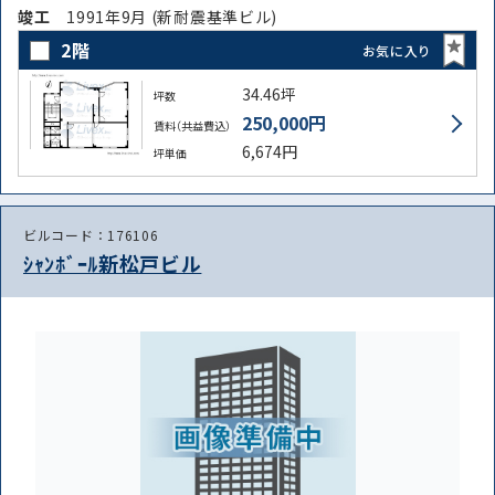
竣⼯
1991年9月 (新耐震基準ビル)
2階
お気に入り
34.46坪
坪数
250,000円
賃料（共益費込）
6,674円
坪単価
ビルコード：176106
ｼｬﾝﾎﾞｰﾙ新松戸ビル