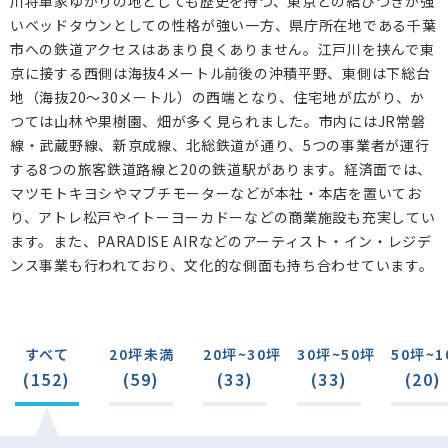
川将軍家ゆかりの地としても歴史を持つ、東京との結びつきが強
新松戸東(0)
新松戸(22)
新松戸南(0)
いベッドタウンとしての性格が強い一方、県庁所在地である千葉
市への鉄道アクセスはあまり良くありません。江戸川を挟んで東
大谷口新田(0)
高柳新田(0)
高柳(0)
六高台(1)
京に接する西側は海抜4メートル前後の沖積平野、東側は下総台
六実(3)
六高台西(0)
五香六実(0)
五香南(2)
地（海抜20～30メートル）の西端となり、住宅地が広がり、か
つては山林や果樹園、畑が多く見られました。市内にはJR常磐
五香(2)
松飛台(0)
串崎南町(0)
串崎新田(0)
線・武蔵野線、新京成線、北総鉄道が通り、5つの事業者が運行
初富飛地(0)
五香西(0)
紙敷(2)
高塚新田(8)
する8つの旅客鉄道路線と20の鉄道駅があります。経済面では、
マツモトキヨシやマブチモーターなどが本社・本店を置いてお
秋山(1)
大橋(2)
東松戸(1)
稔台(10)
り、アトレ松戸やイトーヨーカドーなどの商業施設も充実してい
和名ケ谷(0)
松戸新田(3)
仲井町(3)
野菊野(0)
ます。また、PARADISE AIRなどのアーティスト・イン・レジデ
ンス事業も行われており、文化的な側面も持ち合わせています。
金ケ作(2)
千駄堀(0)
日暮(11)
河原塚(0)
田中新田(0)
常盤平(16)
常盤平双葉町(0)
常盤平柳町(1)
常盤平松葉町(0)
常盤平陣屋前(0)
すべて
20坪未満
20坪~30坪
30坪~50坪
50坪~1
常盤平西窪町(0)
牧の原(0)
七右衛門新田(0)
(152)
(59)
(33)
(33)
(20)
主水新田(0)
旭町(0)
西馬橋(0)