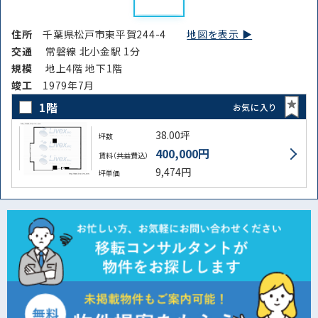
住所
千葉県松戸市東平賀244-4
地図を表示 ▶︎
交通
常磐線 北小金駅 1分
規模
地上4階 地下1階
竣⼯
1979年7月
1階
お気に入り
38.00坪
坪数
400,000円
賃料（共益費込）
9,474円
坪単価