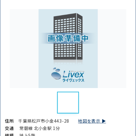
住所
千葉県松戸市小金443-28
地図を表示 ▶︎
交通
常磐線 北小金駅 1分
規模
地上5階