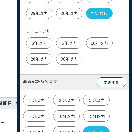
25年以内
30年以内
指定なし
リニューアル
3年以内
5年以内
10年以内
20年以内
30年以内
最寄駅からの徒歩
変更する
１分以内
３分以内
５分以内
可能日
お気に入り
詳細
お問い合わせ
７分以内
10分以内
15分以内
詳細を
物件
即日
見る
お問い合わせ