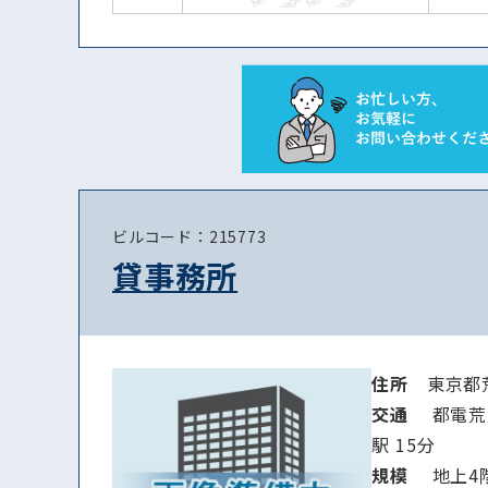
ビルコード：215773
貸事務所
住所
東京都
交通
都電荒川
駅 15分
規模
地上4