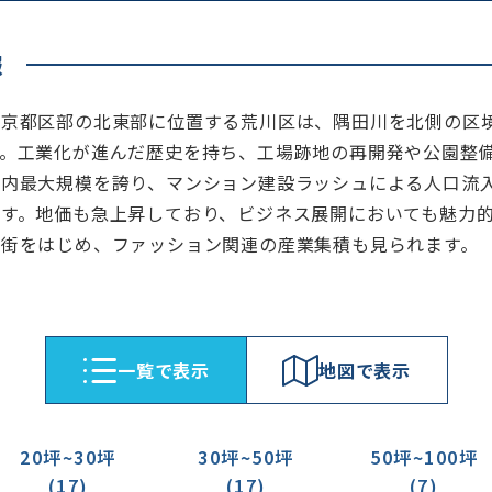
報
東京都区部の北東部に位置する荒川区は、隅田川を北側の区
す。工業化が進んだ歴史を持ち、工場跡地の再開発や公園整
都内最大規模を誇り、マンション建設ラッシュによる人口流
ます。地価も急上昇しており、ビジネス展開においても魅力
維街をはじめ、ファッション関連の産業集積も見られます。
⼀覧で表⽰
地図で表⽰
20坪~30坪
30坪~50坪
50坪~100坪
(17)
(17)
(7)