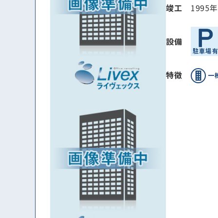
竣⼯
1995
設備
特徴
一