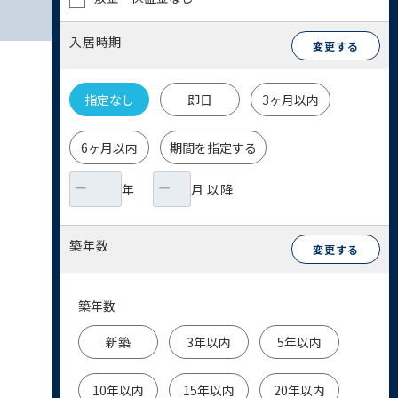
入居時期
変更する
指定なし
即日
3ヶ月以内
6ヶ月以内
期間を指定する
年
月 以降
築年数
変更する
築年数
新築
3年以内
5年以内
10年以内
15年以内
20年以内