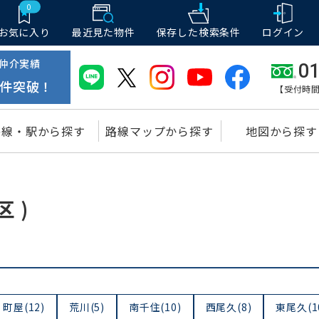
0
お気に入り
最近見た物件
保存した
検索条件
ログイン
仲介実績
01
件突破！
【受付時間
路線・駅から探す
路線マップから探す
地図から探す
 )
町屋(12)
荒川(5)
南千住(10)
西尾久(8)
東尾久(1