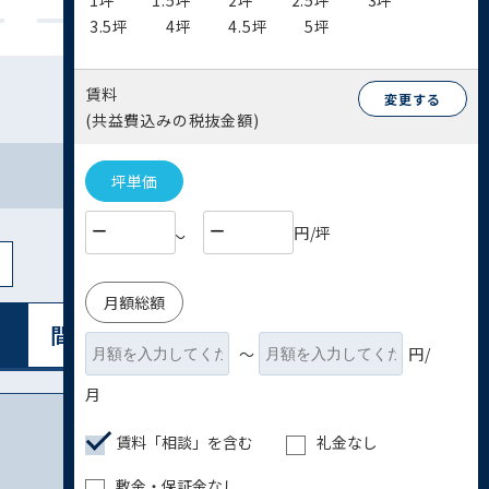
1坪
1.5坪
2坪
2.5坪
3坪
3.5坪
4坪
4.5坪
5坪
賃料
変更する
(共益費込みの税抜金額)
坪単価
円/坪
〜
月額総額
間取り図表⽰
リスト表⽰
〜
円/
月
賃料「相談」を含む
礼金なし
敷金・保証金なし