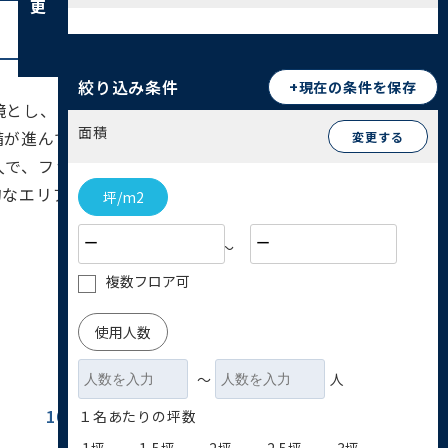
絞り込み条件
+現在の条件を保存
境とし、日暮里地区の一部は山手台地となっていま
面積
備が進んでいます。南千住地区の再開発は延面積で
変更する
入で、ファミリー層を中心に人口が増加傾向にあり
的なエリアと言えるでしょう。荒川区は、日暮里繊
坪/m2
〜
複数フロア可
使用人数
〜
人
100坪~200坪
200坪以上
１名あたりの坪数
(4)
(1)