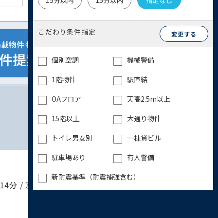
15分以内
15分以内
指定なし
こだわり条件指定
変更する
個別空調
機械警備
1階物件
駅直結
OAフロア
天高2.5m以上
15階以上
大通り物件
トイレ男女別
一棟貸ビル
駐車場あり
有人警備
新耐震基準（耐震補強含む）
分 / 京成本線 町屋駅 15分 / 千代田線 町屋