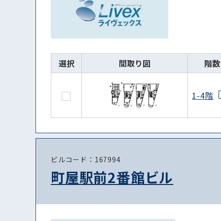
選択
間取り図
階数
1-4階
ビルコード：167994
町屋駅前2番館ビル