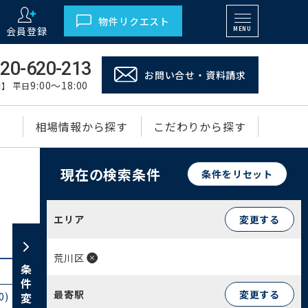
物件リクエスト
会員登録
MENU
20-620-213
お問い合せ・資料請求
9:00～18:00
】 平日
相場情報から探す
こだわりから探す
現在の検索条件
条件をリセット
エリア
変更する
荒川区
条件変更
最寄駅
変更する
0)
西日暮里(29)
東日暮里(30)