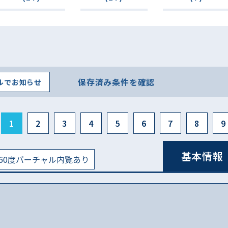
保存済み条件を確認
ルでお知らせ
1
2
3
4
5
6
7
8
9
基本情報
60度バーチャル内覧あり