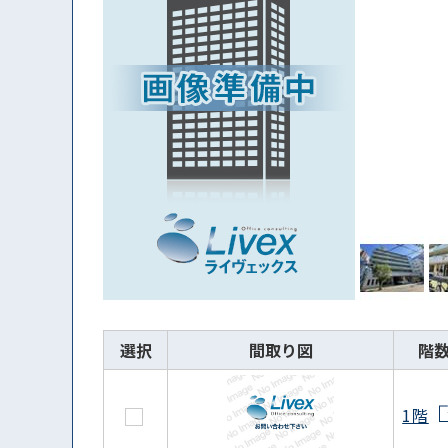
選択
間取り図
階
1階