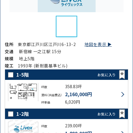
住所
東京都江戸川区江戸川6-13-2
地図を表示 ▶︎
交通
新宿線 一之江駅 15分
規模
地上5階
竣⼯
1993年 (新耐震基準ビル)
1-5階
お気に入り
358.83坪
坪数
2,160,000円
賃料（共益費込）
6,020円
坪単価
1-2階
お気に入り
239.00坪
坪数