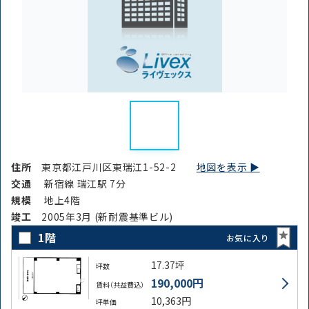
住所
東京都江戸川区東瑞江1-52-2
地図を表示 ▶︎
交通
新宿線 瑞江駅 7分
規模
地上4階
竣⼯
2005年3月 (新耐震基準ビル)
1階
お気に入り
17.37坪
坪数
190,000円
賃料（共益費込）
10,363円
坪単価