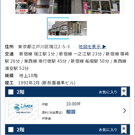
住所
東京都江戸川区瑞江2-5-3
地図を表示 ▶︎
交通
新宿線 瑞江駅 1分 / 新宿線 一之江駅 23分 / 新宿線 篠崎
駅 26分 / 東西線 南行徳駅 45分 / 新宿線 船堀駅 50分 / 東西線
浦安駅 52分
規模
地上10階
竣⼯
1992年2月 (新耐震基準ビル)
2階
お気に入り
10.00坪
坪数
相談
賃料（共益費込）
坪単価
2階
お気に入り