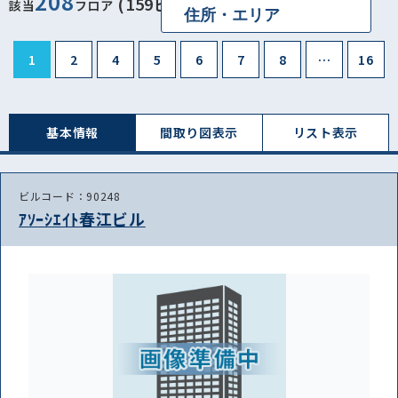
208
(159ビル)
該当
フロア
1
2
4
5
6
7
8
…
16
基本情報
間取り図表⽰
リスト表⽰
ビルコード：90248
ｱｿｰｼｴｲﾄ春江ビル