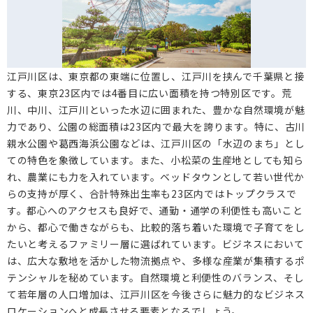
東小岩(2)
北篠崎(0)
上篠崎(0)
西篠崎(1)
南小岩(20)
西小岩(17)
篠崎町(6)
東篠崎町(0)
東篠崎(0)
下篠崎町(1)
南篠崎町(1)
東松本(0)
江戸川区は、東京都の東端に位置し、江戸川を挟んで千葉県と接
鹿骨町(0)
鹿骨(1)
北葛西(2)
宇喜田町(0)
する、東京23区内では4番目に広い面積を持つ特別区です。荒
川、中川、江戸川といった水辺に囲まれた、豊かな自然環境が魅
中葛西(13)
東葛西(13)
南葛西(1)
臨海町(11)
力であり、公園の総面積は23区内で最大を誇ります。特に、古川
清新町(0)
西葛西(25)
船堀(6)
一之江町(0)
親水公園や葛西海浜公園などは、江戸川区の「水辺のまち」とし
ての特色を象徴しています。また、小松菜の生産地としても知ら
二之江町(0)
れ、農業にも力を入れています。ベッドタウンとして若い世代か
らの支持が厚く、合計特殊出生率も23区内ではトップクラスで
す。都心へのアクセスも良好で、通勤・通学の利便性も高いこと
から、都心で働きながらも、比較的落ち着いた環境で子育てをし
たいと考えるファミリー層に選ばれています。ビジネスにおいて
は、広大な敷地を活かした物流拠点や、多様な産業が集積するポ
テンシャルを秘めています。自然環境と利便性のバランス、そし
て若年層の人口増加は、江戸川区を今後さらに魅力的なビジネス
ロケーションへと成長させる要素となるでしょう。