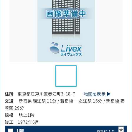
住所
東京都江戸川区春江町3-18-7
地図を表示 ▶︎
交通
新宿線 瑞江駅 11分 / 新宿線 一之江駅 16分 / 新宿線 篠
崎駅 29分
規模
地上1階
竣⼯
1972年6月
1階
お気に入り