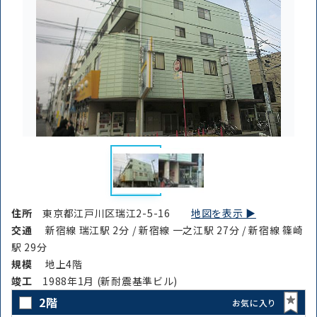
住所
東京都江戸川区瑞江2-5-16
地図を表示 ▶︎
交通
新宿線 瑞江駅 2分 / 新宿線 一之江駅 27分 / 新宿線 篠崎
駅 29分
規模
地上4階
竣⼯
1988年1月 (新耐震基準ビル)
2階
お気に入り