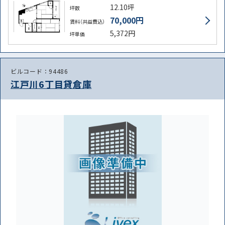
12.10坪
坪数
70,000円
賃料（共益費込）
5,372円
坪単価
ビルコード：94486
江戸川6丁目貸倉庫