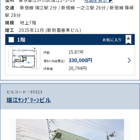
交通
新宿線 瑞江駅 2分 / 新宿線 一之江駅 26分 / 新宿線 篠崎
駅 28分
規模
地上7階
竣⼯
2025年11月 (新耐震基準ビル)
1階
お気に入り
15.87坪
坪数
330,000円
賃料（共益費込）
20,794円
坪単価
ビルコード：95523
瑞江ｻﾝｸﾞﾘｰﾝビル