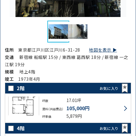
住所
東京都江戸川区江戸川6-31-28
地図を表示 ▶︎
交通
新宿線 船堀駅 15分 / 東西線 葛西駅 18分 / 新宿線 一之
江駅 19分
規模
地上4階
竣⼯
1973年4月
2階
お気に入り
17.01坪
坪数
105,000円
賃料（共益費込）
5,879円
坪単価
4階
お気に入り