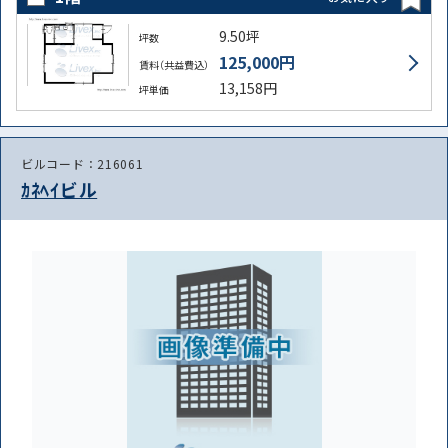
9.50坪
坪数
125,000円
賃料（共益費込）
13,158円
坪単価
ビルコード：216061
ｶﾈﾍｲビル