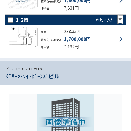
1,800,000円
賃料（共益費込）
7,531円
坪単価
1-2階
お気に入り
238.35坪
坪数
1,700,000円
賃料（共益費込）
7,132円
坪単価
ビルコード：117918
ｸﾞﾘｰﾝ･ｿｲ･ﾋﾞｰﾝｽﾞビル