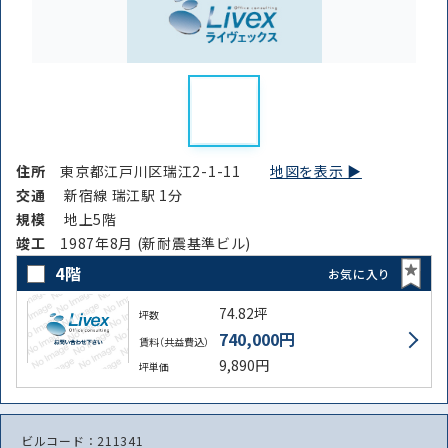
住所
東京都江戸川区瑞江2-1-11
地図を表示 ▶︎
交通
新宿線 瑞江駅 1分
規模
地上5階
竣⼯
1987年8月 (新耐震基準ビル)
4階
お気に入り
74.82坪
坪数
740,000円
賃料（共益費込）
9,890円
坪単価
ビルコード：211341