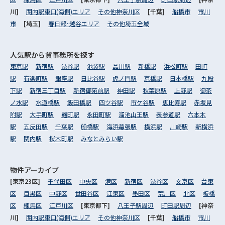
川]
関内駅東口(海側)エリア
その他神奈川区
[千葉]
船橋市
市川
市
[埼玉]
春日部･越谷エリア
その他埼玉全域
人気駅から
貸事務所を探す
東京駅
新宿駅
渋谷駅
池袋駅
品川駅
新橋駅
浜松町駅
田町
駅
有楽町駅
銀座駅
日比谷駅
虎ノ門駅
京橋駅
日本橋駅
九段
下駅
新宿三丁目駅
新宿御苑前駅
神田駅
秋葉原駅
上野駅
御茶
ノ水駅
水道橋駅
飯田橋駅
四ツ谷駅
市ケ谷駅
恵比寿駅
赤坂見
附駅
大手町駅
麹町駅
永田町駅
溜池山王駅
表参道駅
六本木
駅
五反田駅
千葉駅
船橋駅
海浜幕張駅
横浜駅
川崎駅
新横浜
駅
関内駅
桜木町駅
みなとみらい駅
物件アーカイブ
[東京23区]
千代田区
中央区
港区
新宿区
渋谷区
文京区
台東
区
目黒区
中野区
世田谷区
江東区
墨田区
荒川区
北区
板橋
区
練馬区
江戸川区
[東京都下]
八王子駅周辺
町田駅周辺
[神奈
川]
関内駅東口(海側)エリア
その他神奈川区
[千葉]
船橋市
市川