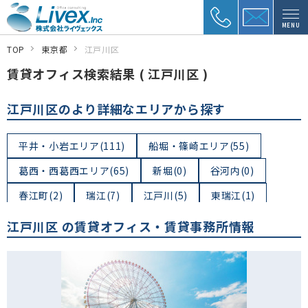
MENU
TOP
東京都
江戸川区
賃貸オフィス検索結果 ( 江戸川区 )
江戸川区のより詳細なエリアから探す
平井・小岩エリア(111)
船堀・篠崎エリア(55)
葛西・西葛西エリア(65)
新堀(0)
谷河内(0)
春江町(2)
瑞江(7)
江戸川(5)
東瑞江(1)
西瑞江(0)
中央(5)
大杉(0)
西一之江(1)
江戸川区 の賃貸オフィス・賃貸事務所情報
一之江(7)
松江(11)
松島(7)
西小松川町(2)
東小松川(0)
小松川(3)
平井(23)
上一色(2)
興宮町(0)
松本(1)
本一色(1)
北小岩(10)