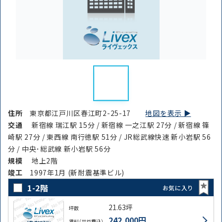
住所
東京都江戸川区春江町2-25-17
地図を表示 ▶︎
交通
新宿線 瑞江駅 15分 / 新宿線 一之江駅 27分 / 新宿線 篠
崎駅 27分 / 東西線 南行徳駅 51分 / JR総武線快速 新小岩駅 56
分 / 中央･総武線 新小岩駅 56分
規模
地上2階
竣⼯
1997年1月 (新耐震基準ビル)
1-2階
お気に入り
21.63坪
坪数
242,000円
賃料（共益費込）