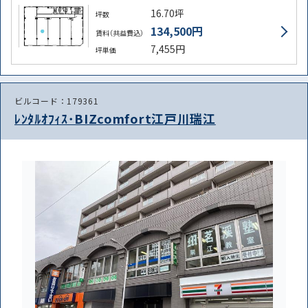
16.70坪
坪数
134,500円
賃料（共益費込）
7,455円
坪単価
路線・駅
住所
から探す
から探す
ビルコード：179361
ﾚﾝﾀﾙｵﾌｨｽ･BIZcomfort江戸川瑞江
条件を絞り込む