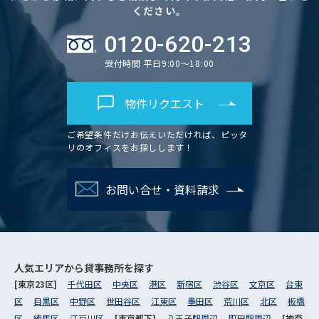
ください。
0120-620-213
受付時間 平日9:00～18:00
物件リクエスト
ご希望条件だけお伝えいただければ、ピッタ
リのオフィスをお探しします！
お問い合せ・資料請求
人気エリアから
貸事務所を探す
[東京23区]
千代田区
中央区
港区
新宿区
渋谷区
文京区
台東
区
目黒区
中野区
世田谷区
江東区
墨田区
荒川区
北区
板橋
区
練馬区
江戸川区
[東京都下]
八王子駅周辺
町田駅周辺
[神奈