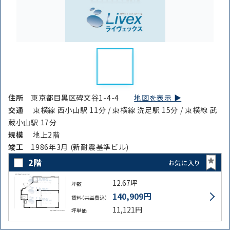
住所
東京都目黒区碑文谷1-4-4
地図を表示 ▶︎
交通
東横線 西小山駅 11分 / 東横線 洗足駅 15分 / 東横線 武
蔵小山駅 17分
規模
地上2階
竣⼯
1986年3月 (新耐震基準ビル)
2階
お気に入り
12.67坪
坪数
140,909円
賃料（共益費込）
11,121円
坪単価