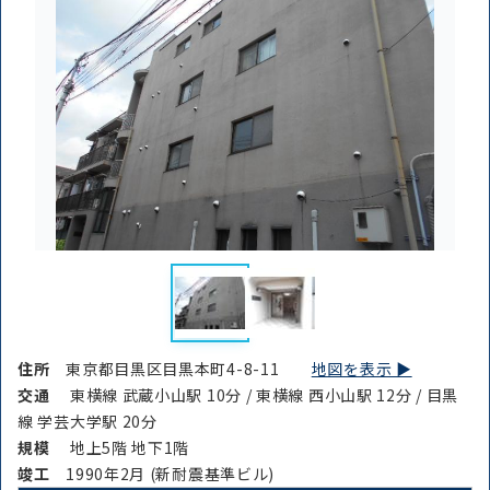
住所
東京都目黒区目黒本町4-8-11
地図を表示 ▶︎
交通
東横線 武蔵小山駅 10分 / 東横線 西小山駅 12分 / 目黒
線 学芸大学駅 20分
規模
地上5階 地下1階
路線・駅
住所
竣⼯
1990年2月 (新耐震基準ビル)