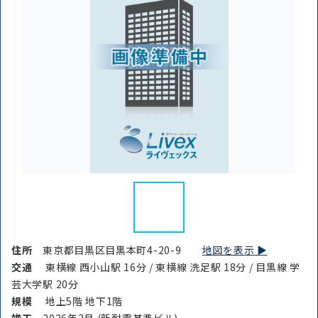
住所
東京都目黒区目黒本町4-20-9
地図を表示 ▶︎
交通
東横線 西小山駅 16分 / 東横線 洗足駅 18分 / 目黒線 学
芸大学駅 20分
規模
地上5階 地下1階
竣⼯
2026年2月 (新耐震基準ビル)