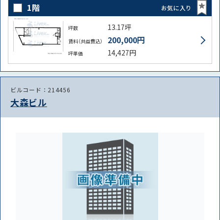
から探す
から探す
1階
お気に入り
13.17坪
坪数
200,000円
賃料（共益費込）
条件を絞り込む
14,427円
坪単価
ビルコード：214456
大森ビル