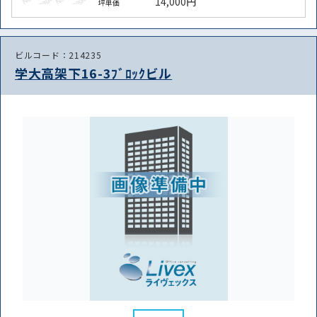
14,000円
坪単価
ビルコード：214235
学大高架下16-3ﾌﾞﾛｯｸビル