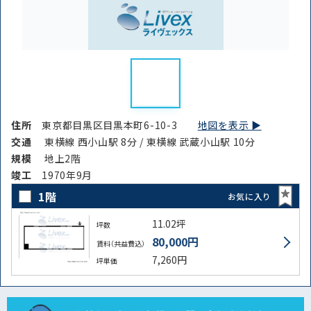
住所
東京都目黒区目黒本町6-10-3
地図を表示 ▶︎
交通
東横線 西小山駅 8分 / 東横線 武蔵小山駅 10分
規模
地上2階
竣⼯
1970年9月
1階
お気に入り
11.02坪
坪数
80,000円
賃料（共益費込）
7,260円
坪単価