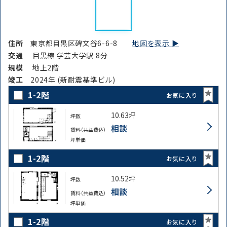
住所
東京都目黒区碑文谷6-6-8
地図を表示 ▶︎
交通
目黒線 学芸大学駅 8分
規模
地上2階
竣⼯
2024年 (新耐震基準ビル)
1-2階
お気に入り
10.63坪
坪数
相談
賃料（共益費込）
坪単価
1-2階
お気に入り
10.52坪
坪数
相談
賃料（共益費込）
坪単価
1-2階
お気に入り