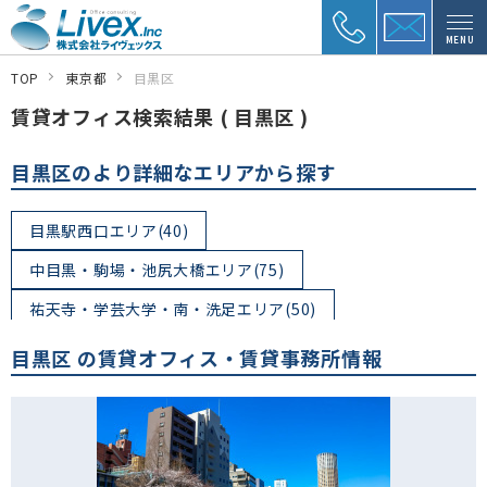
MENU
TOP
東京都
目黒区
賃貸オフィス検索結果 ( 目黒区 )
目黒区のより詳細なエリアから探す
目黒駅西口エリア(40)
中目黒・駒場・池尻大橋エリア(75)
祐天寺・学芸大学・南・洗足エリア(50)
都立大学・自由が丘エリア(67)
中央町(0)
目黒区 の賃貸オフィス・賃貸事務所情報
目黒本町(6)
碑文谷(11)
鷹番(22)
原町(4)
洗足(0)
南(0)
東が丘(0)
柿の木坂(3)
八雲(5)
中根(3)
平町(1)
大岡山(1)