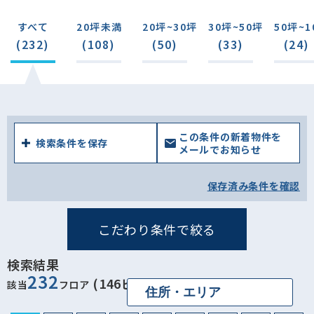
すべて
20坪未満
20坪~30坪
30坪~50坪
50坪~1
(232)
(108)
(50)
(33)
(24)
この条件の新着物件を
検索条件を保存
メールでお知らせ
保存済み条件を確認
こだわり条件で絞る
検索結果
232
(146ビル)
該当
フロア