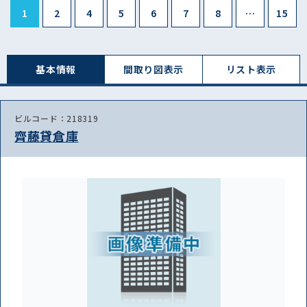
1
2
4
5
6
7
8
…
15
基本情報
間取り図表⽰
リスト表⽰
ビルコード：218319
齊藤貸倉庫