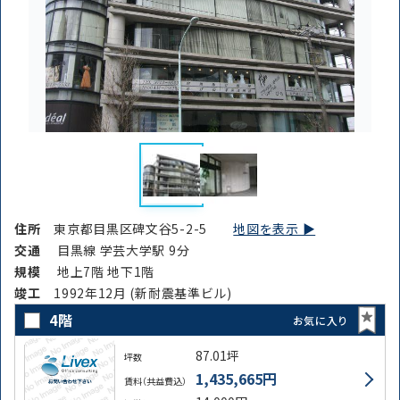
住所
東京都目黒区碑文谷5-2-5
地図を表示 ▶︎
交通
目黒線 学芸大学駅 9分
規模
地上7階 地下1階
竣⼯
1992年12月 (新耐震基準ビル)
4階
お気に入り
87.01坪
坪数
1,435,665円
賃料（共益費込）