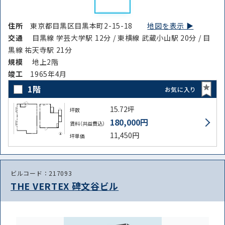
住所
東京都目黒区目黒本町2-15-18
地図を表示 ▶︎
交通
目黒線 学芸大学駅 12分 / 東横線 武蔵小山駅 20分 / 目
黒線 祐天寺駅 21分
規模
地上2階
竣⼯
1965年4月
1階
お気に入り
15.72坪
坪数
180,000円
賃料（共益費込）
11,450円
坪単価
ビルコード：217093
THE VERTEX 碑文谷ビル