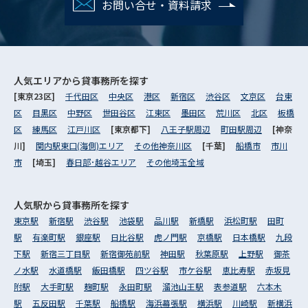
お問い合せ・資料請求
人気エリアから
貸事務所を探す
[東京23区]
千代田区
中央区
港区
新宿区
渋谷区
文京区
台東
区
目黒区
中野区
世田谷区
江東区
墨田区
荒川区
北区
板橋
区
練馬区
江戸川区
[東京都下]
八王子駅周辺
町田駅周辺
[神奈
川]
関内駅東口(海側)エリア
その他神奈川区
[千葉]
船橋市
市川
市
[埼玉]
春日部･越谷エリア
その他埼玉全域
人気駅から
貸事務所を探す
東京駅
新宿駅
渋谷駅
池袋駅
品川駅
新橋駅
浜松町駅
田町
駅
有楽町駅
銀座駅
日比谷駅
虎ノ門駅
京橋駅
日本橋駅
九段
下駅
新宿三丁目駅
新宿御苑前駅
神田駅
秋葉原駅
上野駅
御茶
ノ水駅
水道橋駅
飯田橋駅
四ツ谷駅
市ケ谷駅
恵比寿駅
赤坂見
附駅
大手町駅
麹町駅
永田町駅
溜池山王駅
表参道駅
六本木
駅
五反田駅
千葉駅
船橋駅
海浜幕張駅
横浜駅
川崎駅
新横浜