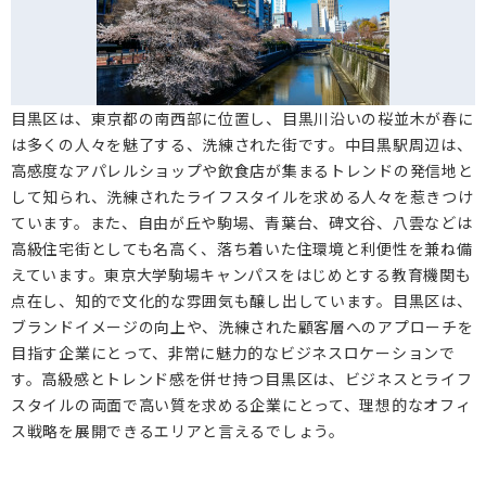
緑が丘(3)
自由が丘(51)
駒場(2)
青葉台(33)
東山(19)
大橋(6)
上目黒(13)
祐天寺(3)
五本木(3)
中目黒(2)
三田(4)
目黒(7)
目黒区は、東京都の南西部に位置し、目黒川沿いの桜並木が春に
下目黒(29)
中町(1)
は多くの人々を魅了する、洗練された街です。中目黒駅周辺は、
高感度なアパレルショップや飲食店が集まるトレンドの発信地と
して知られ、洗練されたライフスタイルを求める人々を惹きつけ
ています。また、自由が丘や駒場、青葉台、碑文谷、八雲などは
高級住宅街としても名高く、落ち着いた住環境と利便性を兼ね備
えています。東京大学駒場キャンパスをはじめとする教育機関も
点在し、知的で文化的な雰囲気も醸し出しています。目黒区は、
ブランドイメージの向上や、洗練された顧客層へのアプローチを
目指す企業にとって、非常に魅力的なビジネスロケーションで
す。高級感とトレンド感を併せ持つ目黒区は、ビジネスとライフ
スタイルの両面で高い質を求める企業にとって、理想的なオフィ
ス戦略を展開できるエリアと言えるでしょう。