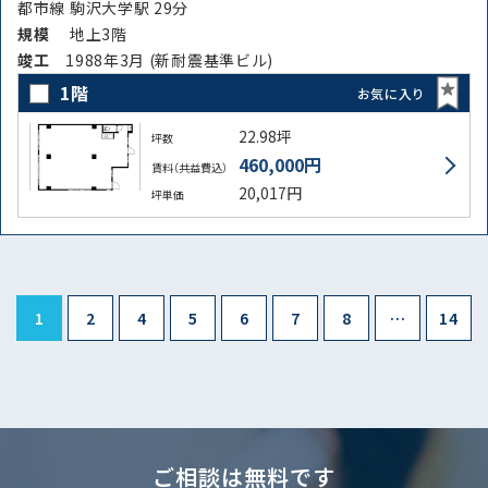
都市線 駒沢大学駅 29分
規模
地上3階
竣⼯
1988年3月 (新耐震基準ビル)
1階
お気に入り
22.98坪
坪数
460,000円
賃料（共益費込）
20,017円
坪単価
1
2
4
5
6
7
8
…
14
ご相談は無料です