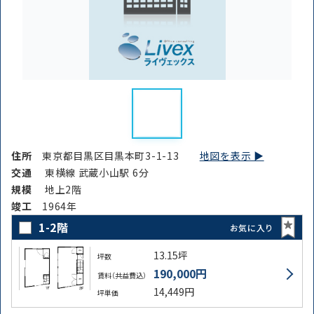
住所
東京都目黒区目黒本町3-1-13
地図を表示 ▶︎
交通
東横線 武蔵小山駅 6分
規模
地上2階
竣⼯
1964年
1-2階
お気に入り
13.15坪
坪数
190,000円
賃料（共益費込）
14,449円
坪単価