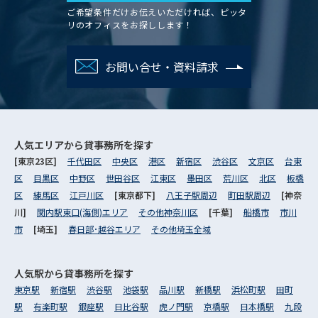
ご希望条件だけお伝えいただければ、ピッタ
リのオフィスをお探しします！
お問い合せ・資料請求
人気エリアから
貸事務所を探す
[東京23区]
千代田区
中央区
港区
新宿区
渋谷区
文京区
台東
区
目黒区
中野区
世田谷区
江東区
墨田区
荒川区
北区
板橋
区
練馬区
江戸川区
[東京都下]
八王子駅周辺
町田駅周辺
[神奈
川]
関内駅東口(海側)エリア
その他神奈川区
[千葉]
船橋市
市川
市
[埼玉]
春日部･越谷エリア
その他埼玉全域
人気駅から
貸事務所を探す
東京駅
新宿駅
渋谷駅
池袋駅
品川駅
新橋駅
浜松町駅
田町
駅
有楽町駅
銀座駅
日比谷駅
虎ノ門駅
京橋駅
日本橋駅
九段