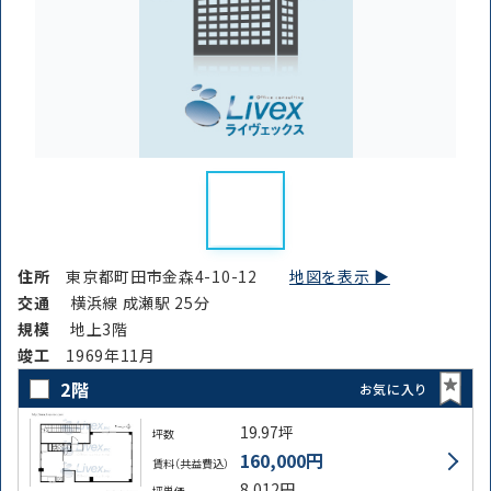
住所
東京都町田市金森4-10-12
地図を表示 ▶︎
交通
横浜線 成瀬駅 25分
規模
地上3階
竣⼯
1969年11月
2階
お気に入り
19.97坪
坪数
160,000円
賃料（共益費込）
8,012円
坪単価