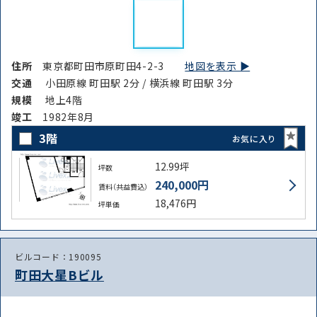
路線・駅
住所
から探す
から探す
住所
東京都町田市原町田4-2-3
地図を表示 ▶︎
交通
小田原線 町田駅 2分 / 横浜線 町田駅 3分
条件を絞り込む
規模
地上4階
竣⼯
1982年8月
3階
お気に入り
12.99坪
坪数
240,000円
賃料（共益費込）
18,476円
坪単価
ビルコード：190095
町田大星Bビル