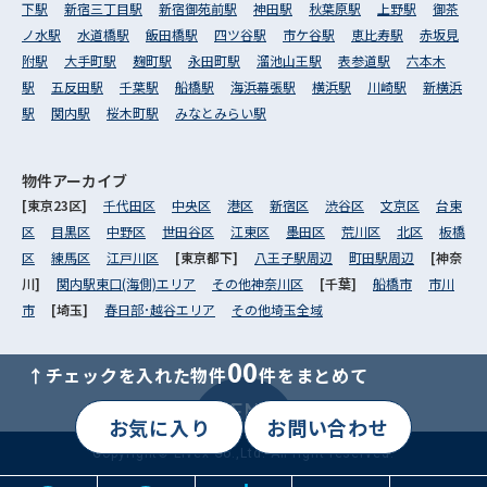
下駅
新宿三丁目駅
新宿御苑前駅
神田駅
秋葉原駅
上野駅
御茶
ノ水駅
水道橋駅
飯田橋駅
四ツ谷駅
市ケ谷駅
恵比寿駅
赤坂見
附駅
大手町駅
麹町駅
永田町駅
溜池山王駅
表参道駅
六本木
駅
五反田駅
千葉駅
船橋駅
海浜幕張駅
横浜駅
川崎駅
新横浜
駅
関内駅
桜木町駅
みなとみらい駅
物件アーカイブ
[東京23区]
千代田区
中央区
港区
新宿区
渋谷区
文京区
台東
区
目黒区
中野区
世田谷区
江東区
墨田区
荒川区
北区
板橋
区
練馬区
江戸川区
[東京都下]
八王子駅周辺
町田駅周辺
[神奈
川]
関内駅東口(海側)エリア
その他神奈川区
[千葉]
船橋市
市川
市
[埼玉]
春日部･越谷エリア
その他埼玉全域
00
↑チェックを入れた物件
件をまとめて
MENU
お気に入り
お問い合わせ
Copyright© Livex Co.,Ltd. All right reserved.