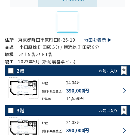
住所
東京都町田市原町田6-26-19
地図を表示 ▶︎
交通
小田原線 町田駅 5分 / 横浜線 町田駅 8分
規模
地上5階 地下1階
竣⼯
2023年5月 (新耐震基準ビル)
2階
お気に入り
24.04坪
坪数
390,000円
賃料（共益費込）
14,559円
坪単価
3階
お気に入り
24.03坪
坪数
390,000円
賃料（共益費込）