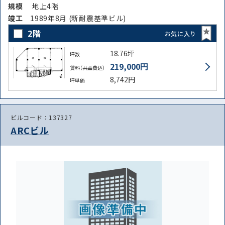
規模
地上4階
竣⼯
1989年8月 (新耐震基準ビル)
2階
お気に入り
18.76坪
坪数
219,000円
賃料（共益費込）
8,742円
坪単価
ビルコード：137327
ARCビル