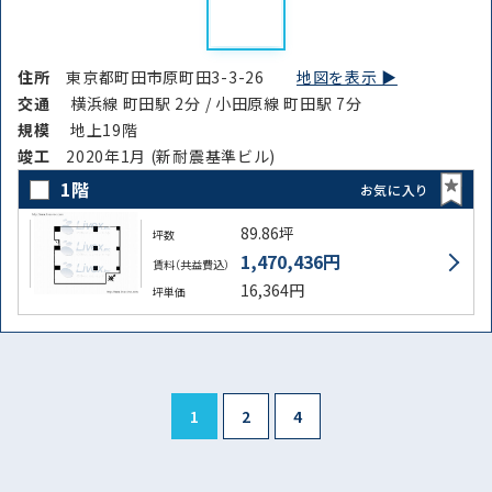
住所
東京都町田市原町田3-3-26
地図を表示 ▶︎
交通
横浜線 町田駅 2分 / 小田原線 町田駅 7分
規模
地上19階
竣⼯
2020年1月 (新耐震基準ビル)
1階
お気に入り
89.86坪
坪数
1,470,436円
賃料（共益費込）
16,364円
坪単価
1
2
4