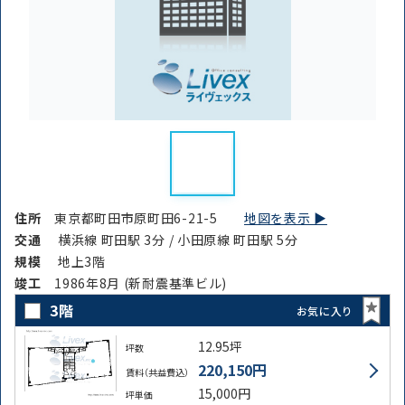
住所
東京都町田市原町田6-21-5
地図を表示 ▶︎
交通
横浜線 町田駅 3分 / 小田原線 町田駅 5分
規模
地上3階
竣⼯
1986年8月 (新耐震基準ビル)
3階
お気に入り
12.95坪
坪数
220,150円
賃料（共益費込）
15,000円
坪単価