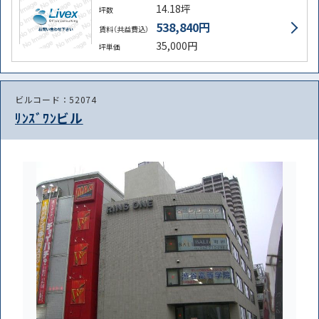
14.18坪
坪数
538,840円
賃料（共益費込）
35,000円
坪単価
ビルコード：52074
ﾘﾝｽﾞﾜﾝビル