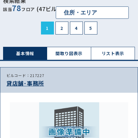
検索結果
78
(47ビル)
該当
フロア
1
2
4
5
基本情報
間取り図表⽰
リスト表⽰
ビルコード：217227
貸店舗･事務所