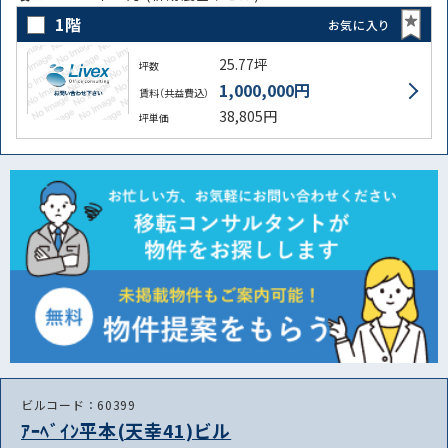
1階
お気に入り
25.77坪
坪数
1,000,000円
賃料（共益費込）
38,805円
坪単価
ビルコード：60399
ｱｰﾍﾞｲﾝ平本(天幸41)ビル