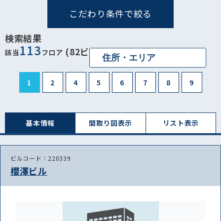
こだわり条件で絞る
検索結果
113
(82ビル)
該当
フロア
1
2
4
5
6
7
8
9
基本情報
間取り図表⽰
リスト表⽰
ビルコード：220339
櫻澤ビル