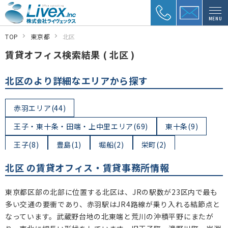
MENU
TOP
東京都
北区
賃貸オフィス検索結果 ( 北区 )
北区のより詳細なエリアから探す
赤羽エリア(44)
王子・東十条・田端・上中里エリア(69)
東十条(9)
王子(8)
豊島(1)
堀船(2)
栄町(2)
昭和町(4)
田端新町(0)
東田端(1)
田端(5)
北区 の賃貸オフィス・賃貸事務所情報
中里(8)
上中里(1)
岸町(1)
王子本町(0)
東京都区部の北部に位置する北区は、JRの駅数が23区内で最も
滝野川(5)
西ケ原(8)
十条仲原(7)
中十条(3)
多い交通の要衝であり、赤羽駅はJR4路線が乗り入れる結節点と
なっています。武蔵野台地の北東端と荒川の沖積平野にまたが
十条台(0)
上十条(4)
岩淵町(0)
志茂(2)