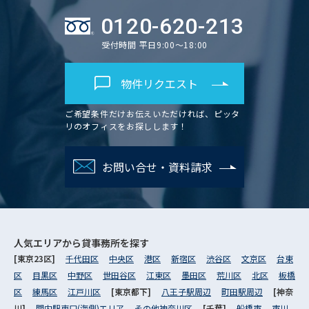
0120-620-213
受付時間 平日9:00～18:00
物件リクエスト
ご希望条件だけお伝えいただければ、ピッタ
リのオフィスをお探しします！
お問い合せ・資料請求
人気エリアから
貸事務所を探す
[東京23区]
千代田区
中央区
港区
新宿区
渋谷区
文京区
台東
区
目黒区
中野区
世田谷区
江東区
墨田区
荒川区
北区
板橋
区
練馬区
江戸川区
[東京都下]
八王子駅周辺
町田駅周辺
[神奈
川]
関内駅東口(海側)エリア
その他神奈川区
[千葉]
船橋市
市川