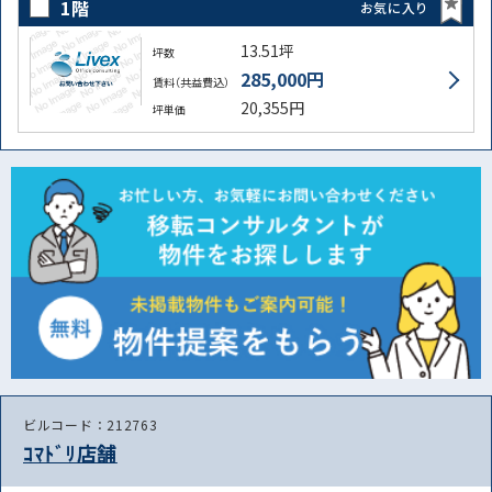
1階
お気に入り
13.51坪
坪数
285,000円
賃料（共益費込）
20,355円
坪単価
ビルコード：212763
ｺﾏﾄﾞﾘ店舗