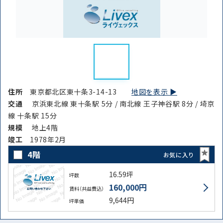
住所
東京都北区東十条3-14-13
地図を表示 ▶︎
交通
京浜東北線 東十条駅 5分 / 南北線 王子神谷駅 8分 / 埼京
線 十条駅 15分
規模
地上4階
竣⼯
1978年2月
4階
お気に入り
16.59坪
坪数
160,000円
賃料（共益費込）
9,644円
坪単価