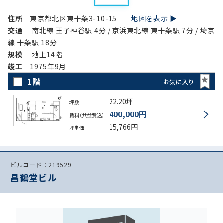
住所
東京都北区東十条3-10-15
地図を表示 ▶︎
交通
南北線 王子神谷駅 4分 / 京浜東北線 東十条駅 7分 / 埼京
線 十条駅 18分
路線・駅
住所
規模
地上14階
から探す
から探す
竣⼯
1975年9月
1階
お気に入り
22.20坪
坪数
条件を絞り込む
400,000円
賃料（共益費込）
15,766円
坪単価
ビルコード：219529
昌鶴堂ビル