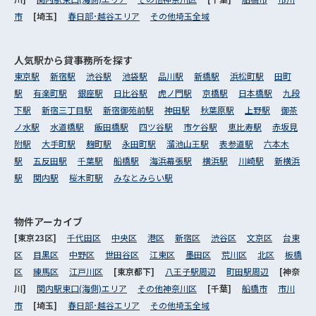
市
[埼玉]
春日部･越谷エリア
その他埼玉全域
人気駅から
貸事務所を探す
東京駅
新宿駅
渋谷駅
池袋駅
品川駅
新橋駅
浜松町駅
田町
駅
有楽町駅
銀座駅
日比谷駅
虎ノ門駅
京橋駅
日本橋駅
九段
下駅
新宿三丁目駅
新宿御苑前駅
神田駅
秋葉原駅
上野駅
御茶
ノ水駅
水道橋駅
飯田橋駅
四ツ谷駅
市ケ谷駅
恵比寿駅
赤坂見
附駅
大手町駅
麹町駅
永田町駅
溜池山王駅
表参道駅
六本木
駅
五反田駅
千葉駅
船橋駅
海浜幕張駅
横浜駅
川崎駅
新横浜
駅
関内駅
桜木町駅
みなとみらい駅
物件アーカイブ
[東京23区]
千代田区
中央区
港区
新宿区
渋谷区
文京区
台東
区
目黒区
中野区
世田谷区
江東区
墨田区
荒川区
北区
板橋
区
練馬区
江戸川区
[東京都下]
八王子駅周辺
町田駅周辺
[神奈
川]
関内駅東口(海側)エリア
その他神奈川区
[千葉]
船橋市
市川
市
[埼玉]
春日部･越谷エリア
その他埼玉全域