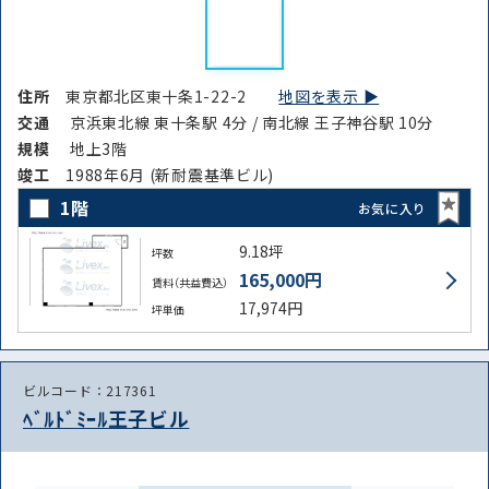
住所
東京都北区東十条1-22-2
地図を表示 ▶︎
交通
京浜東北線 東十条駅 4分 / 南北線 王子神谷駅 10分
規模
地上3階
竣⼯
1988年6月 (新耐震基準ビル)
1階
お気に入り
9.18坪
坪数
165,000円
賃料（共益費込）
17,974円
坪単価
ビルコード：217361
ﾍﾞﾙﾄﾞﾐｰﾙ王子ビル