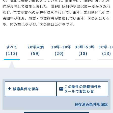
り、南北に細長い形状をしています。旧王子町、滝野川町、岩淵
神谷(1)
赤羽南(5)
赤羽(29)
浮間(5)
町が合併して誕生しました。滝野川反射炉や渋沢栄一ゆかりの地
など、工業や文化の歴史も持ち合わせています。赤羽地区は近年
赤羽北(1)
赤羽台(0)
桐ケ丘(0)
赤羽西(1)
再開発が進み、商業・商業施設が集積しています。区の木はサク
西が丘(0)
ラ、区の花はツツジ、区の鳥はコゲラです。
すべて
20坪未満
20坪~30坪
30坪~50坪
50坪~1
(113)
(59)
(20)
(18)
(13)
この条件の新着物件を
検索条件を保存
メールでお知らせ
保存済み条件を確認