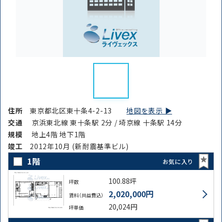
住所
東京都北区東十条4-2-13
地図を表示 ▶︎
交通
京浜東北線 東十条駅 2分 / 埼京線 十条駅 14分
規模
地上4階 地下1階
竣⼯
2012年10月 (新耐震基準ビル)
1階
お気に入り
100.88坪
坪数
2,020,000円
賃料（共益費込）
20,024円
坪単価