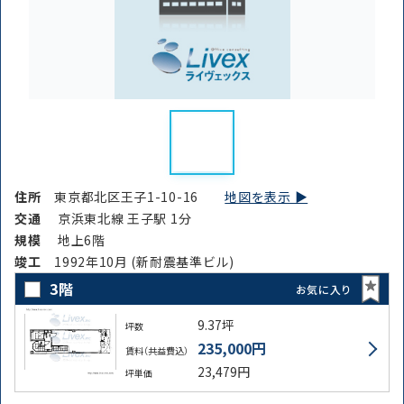
住所
東京都北区王子1-10-16
地図を表示 ▶︎
交通
京浜東北線 王子駅 1分
規模
地上6階
竣⼯
1992年10月 (新耐震基準ビル)
3階
お気に入り
9.37坪
坪数
235,000円
賃料（共益費込）
23,479円
坪単価