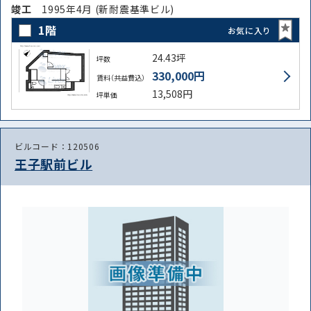
竣⼯
1995年4月 (新耐震基準ビル)
1階
お気に入り
24.43坪
坪数
330,000円
賃料（共益費込）
13,508円
坪単価
ビルコード：120506
王子駅前ビル