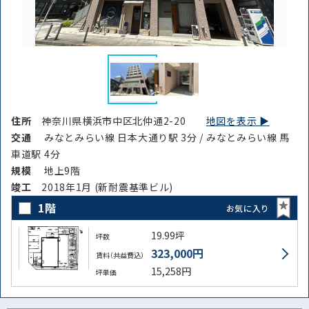
住所
神奈川県横浜市中区北仲通2-20
地図を表示 ▶︎
交通
みなとみらい線 日本大通り駅 3分 / みなとみらい線 馬
車道駅 4分
規模
地上9階
竣⼯
2018年1月 (新耐震基準ビル)
1階
お気に入り
19.99坪
坪数
323,000円
賃料（共益費込）
15,258円
坪単価