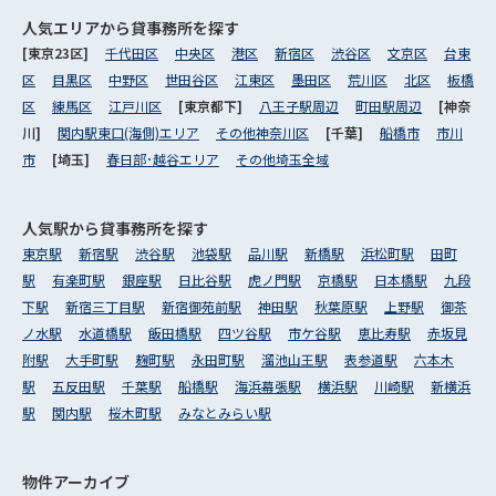
人気エリアから
貸事務所を探す
[東京23区]
千代田区
中央区
港区
新宿区
渋谷区
文京区
台東
区
目黒区
中野区
世田谷区
江東区
墨田区
荒川区
北区
板橋
区
練馬区
江戸川区
[東京都下]
八王子駅周辺
町田駅周辺
[神奈
川]
関内駅東口(海側)エリア
その他神奈川区
[千葉]
船橋市
市川
市
[埼玉]
春日部･越谷エリア
その他埼玉全域
人気駅から
貸事務所を探す
東京駅
新宿駅
渋谷駅
池袋駅
品川駅
新橋駅
浜松町駅
田町
駅
有楽町駅
銀座駅
日比谷駅
虎ノ門駅
京橋駅
日本橋駅
九段
下駅
新宿三丁目駅
新宿御苑前駅
神田駅
秋葉原駅
上野駅
御茶
ノ水駅
水道橋駅
飯田橋駅
四ツ谷駅
市ケ谷駅
恵比寿駅
赤坂見
附駅
大手町駅
麹町駅
永田町駅
溜池山王駅
表参道駅
六本木
駅
五反田駅
千葉駅
船橋駅
海浜幕張駅
横浜駅
川崎駅
新横浜
駅
関内駅
桜木町駅
みなとみらい駅
物件アーカイブ