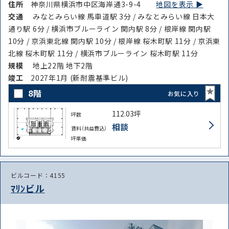
住所
神奈川県横浜市中区海岸通3-9-4
地図を表示 ▶︎
交通
みなとみらい線 馬車道駅 3分 / みなとみらい線 日本大
通り駅 6分 / 横浜市ブルーライン 関内駅 8分 / 根岸線 関内駅
10分 / 京浜東北線 関内駅 10分 / 根岸線 桜木町駅 11分 / 京浜東
北線 桜木町駅 11分 / 横浜市ブルーライン 桜木町駅 11分
規模
地上22階 地下2階
竣⼯
2027年1月 (新耐震基準ビル)
8階
お気に入り
112.03坪
坪数
相談
賃料（共益費込）
坪単価
ビルコード：4155
ﾏﾘﾝビル