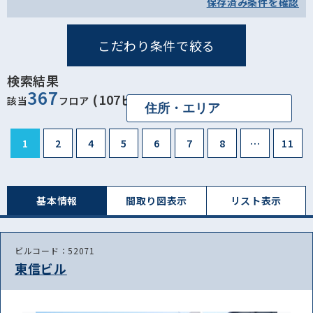
保存済み条件を確認
こだわり条件で絞る
検索結果
367
(107ビル)
該当
フロア
1
2
4
5
6
7
8
…
11
基本情報
間取り図表⽰
リスト表⽰
ビルコード：52071
東信ビル