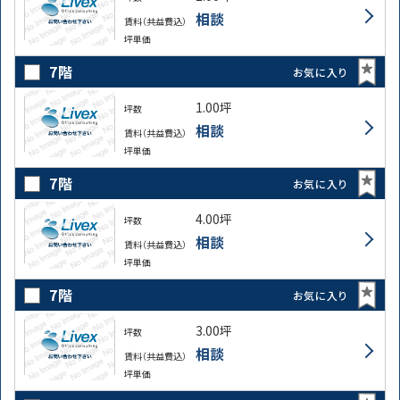
相談
賃料（共益費込）
坪単価
7階
お気に入り
1.00坪
坪数
相談
賃料（共益費込）
路線・駅
住所
坪単価
から探す
から探す
7階
お気に入り
4.00坪
坪数
相談
条件を絞り込む
賃料（共益費込）
坪単価
7階
お気に入り
3.00坪
坪数
相談
賃料（共益費込）
坪単価