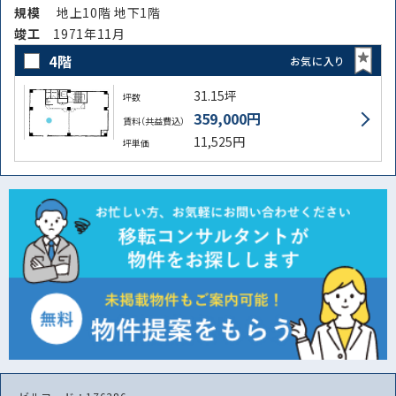
規模
地上10階 地下1階
竣⼯
1971年11月
4階
お気に入り
31.15坪
坪数
359,000円
賃料（共益費込）
11,525円
坪単価