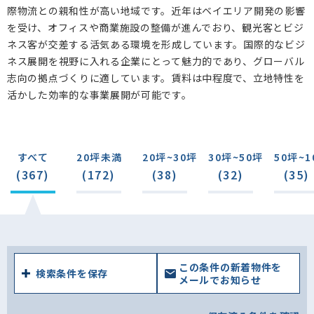
際物流との親和性が高い地域です。近年はベイエリア開発の影響
を受け、オフィスや商業施設の整備が進んでおり、観光客とビジ
ネス客が交差する活気ある環境を形成しています。国際的なビジ
ネス展開を視野に入れる企業にとって魅力的であり、グローバル
志向の拠点づくりに適しています。賃料は中程度で、立地特性を
活かした効率的な事業展開が可能です。
すべて
20坪未満
20坪~30坪
30坪~50坪
50坪~1
(367)
(172)
(38)
(32)
(35)
この条件の新着物件を
検索条件を保存
メールでお知らせ