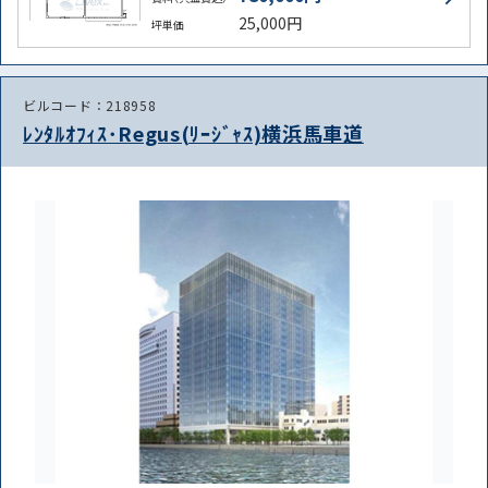
25,000円
坪単価
ビルコード：218958
ﾚﾝﾀﾙｵﾌｨｽ･Regus(ﾘｰｼﾞｬｽ)横浜馬車道