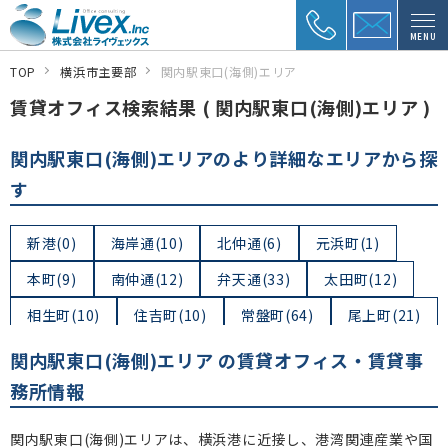
MENU
TOP
横浜市主要部
関内駅東口(海側)エリア
賃貸オフィス検索結果 ( 関内駅東口(海側)エリア )
関内駅東口(海側)エリアのより詳細なエリアから探
す
新港(0)
海岸通(10)
北仲通(6)
元浜町(1)
本町(9)
南仲通(12)
弁天通(33)
太田町(12)
相生町(10)
住吉町(10)
常盤町(64)
尾上町(21)
真砂町(0)
港町(96)
日本大通(20)
横浜公園(0)
関内駅東口(海側)エリア の賃貸オフィス・賃貸事
山下町(44)
元町(19)
務所情報
関内駅東口(海側)エリアは、横浜港に近接し、港湾関連産業や国