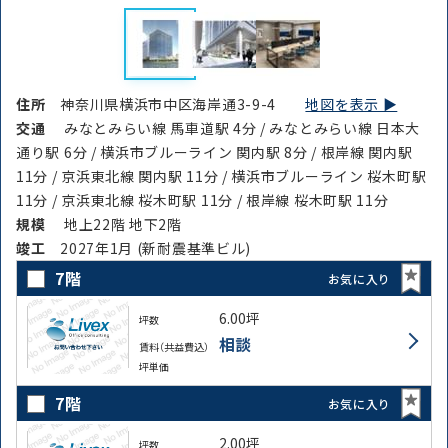
住所
神奈川県横浜市中区海岸通3-9-4
地図を表示 ▶︎
交通
みなとみらい線 馬車道駅 4分 / みなとみらい線 日本大
通り駅 6分 / 横浜市ブルーライン 関内駅 8分 / 根岸線 関内駅
11分 / 京浜東北線 関内駅 11分 / 横浜市ブルーライン 桜木町駅
11分 / 京浜東北線 桜木町駅 11分 / 根岸線 桜木町駅 11分
規模
地上22階 地下2階
竣⼯
2027年1月 (新耐震基準ビル)
7階
お気に入り
6.00坪
坪数
相談
賃料（共益費込）
坪単価
7階
お気に入り
2.00坪
坪数