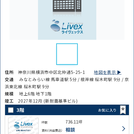
住所
神奈川県横浜市中区北仲通5-25-1
地図を表示 ▶︎
交通
みなとみらい線 馬車道駅 5分 / 根岸線 桜木町駅 9分 / 京
浜東北線 桜木町駅 9分
規模
地上6階 地下1階
竣⼯
2027年12月 (新耐震基準ビル)
3階
お気に入り
736.11坪
坪数
相談
賃料（共益費込）