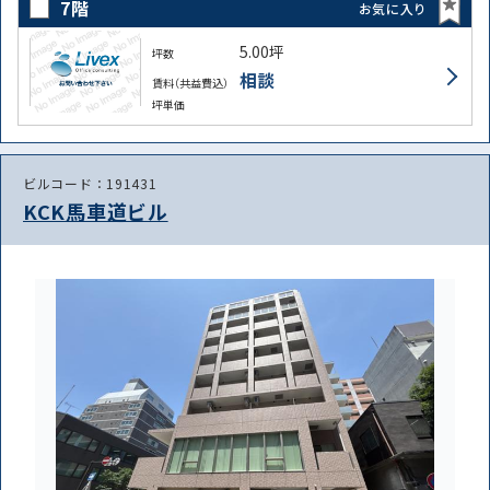
7階
お気に入り
5.00坪
坪数
相談
賃料（共益費込）
坪単価
ビルコード：191431
KCK馬車道ビル