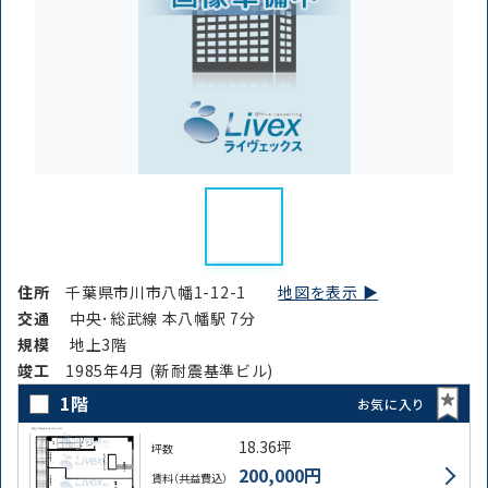
住所
千葉県市川市八幡1-12-1
地図を表示 ▶︎
交通
中央･総武線 本八幡駅 7分
規模
地上3階
竣⼯
1985年4月 (新耐震基準ビル)
1階
お気に入り
18.36坪
坪数
200,000円
賃料（共益費込）