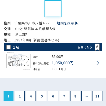
住所
千葉県市川市八幡3-27
地図を表示 ▶︎
交通
中央･総武線 本八幡駅 5分
規模
地上3階
竣⼯
1987年8月 (新耐震基準ビル)
1階
お気に入り
53.00坪
坪数
1,050,000円
賃料（共益費込）
19,811円
坪単価
1
2
4
5
6
7
8
…
11