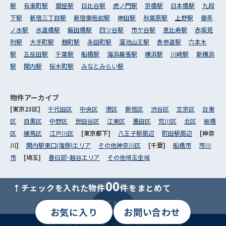
駅
有楽町駅
銀座駅
日比谷駅
虎ノ門駅
京橋駅
日本橋駅
九段
下駅
新宿三丁目駅
新宿御苑前駅
神田駅
秋葉原駅
上野駅
御茶
ノ水駅
水道橋駅
飯田橋駅
四ツ谷駅
市ケ谷駅
恵比寿駅
赤坂見
附駅
大手町駅
麹町駅
永田町駅
溜池山王駅
表参道駅
六本木
駅
五反田駅
千葉駅
船橋駅
海浜幕張駅
横浜駅
川崎駅
新横浜
駅
関内駅
桜木町駅
みなとみらい駅
物件アーカイブ
[東京23区]
千代田区
中央区
港区
新宿区
渋谷区
文京区
台東
区
目黒区
中野区
世田谷区
江東区
墨田区
荒川区
北区
板橋
区
練馬区
江戸川区
[東京都下]
八王子駅周辺
町田駅周辺
[神奈
川]
関内駅東口(海側)エリア
その他神奈川区
[千葉]
船橋市
市川
市
[埼玉]
春日部･越谷エリア
その他埼玉全域
00
↑チェックを入れた物件
件をまとめて
MENU
お気に入り
お問い合わせ
Copyright© Livex Co.,Ltd. All right reserved.