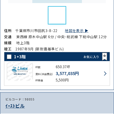
住所
千葉県市川市田尻3-8-22
地図を表示 ▶︎
交通
東西線 原木中山駅 6分 / 中央･総武線 下総中山駅 12分
規模
地上3階
竣⼯
1987年9月 (新耐震基準ビル)
1+3階
お気に入り
650.37坪
坪数
3,577,035円
賃料（共益費込）
5,500円
坪単価
ビルコード：98055
ｲｰｽﾄビル