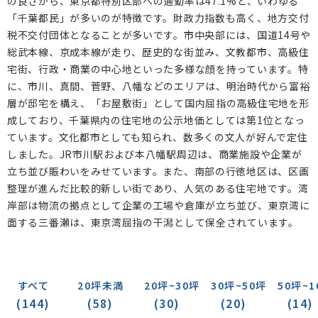
の良さから、東京都特別区部への通勤率は47.1%と、いわゆる
下妙典(0)
塩焼(0)
富浜(5)
末広(0)
宝(1)
「千葉都民」が多いのが特徴です。財政力指数も高く、地方交付
税不交付団体となることが多いです。市中央部には、国道14号や
幸(0)
加藤新田(0)
高浜町(3)
千鳥町(0)
総武本線、京成本線が走り、歴史的な街並み、文教都市、高級住
塩浜(2)
湊(0)
湊新田(5)
行徳駅前(22)
宅街、行政・商業の中心地といった多様な顔を持っています。特
に、市川、真間、菅野、八幡などのエリアは、明治時代から富裕
入船(0)
日之出(0)
新浜(0)
福栄(2)
層が邸宅を構え、「お屋敷街」として国内屈指の高級住宅地を形
南行徳(7)
香取(0)
欠真間(0)
相之川(5)
成しており、千葉県内の住宅地の公示地価としては第1位となっ
ています。文化都市としても知られ、数多くの文人が好んで定住
新井(2)
島尻(0)
広尾(0)
大町(0)
しました。JR市川駅および本八幡駅周辺は、商業施設や企業が
柏井町(0)
奉免町(0)
南大野(2)
大野町(1)
立ち並び賑わいをみせています。また、南部の行徳地区は、区画
整理が進んだ比較的新しい街であり、人気のある住宅地です。湾
北方町(0)
若宮(0)
中山(2)
高石神(0)
岸部は物流の拠点として企業の工場や倉庫が立ち並び、東京湾に
北方(0)
本北方(0)
下貝塚(0)
宮久保(1)
面する三番瀬は、東京湾屈指の干潟として保全されています。
東菅野(2)
菅野(1)
須和田(1)
真間(3)
国府台(1)
稲越(0)
曽谷(1)
東国分(0)
すべて
20坪未満
20坪~30坪
30坪~50坪
50坪~1
国分(0)
中国分(1)
北国分(0)
堀之内(1)
(144)
(58)
(30)
(20)
(14)