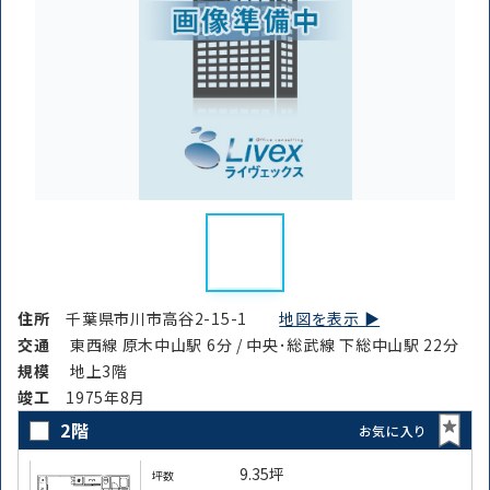
路線・駅
住所
から探す
から探す
条件を絞り込む
住所
千葉県市川市高谷2-15-1
地図を表示 ▶︎
交通
東西線 原木中山駅 6分 / 中央･総武線 下総中山駅 22分
規模
地上3階
竣⼯
1975年8月
2階
お気に入り
9.35坪
坪数