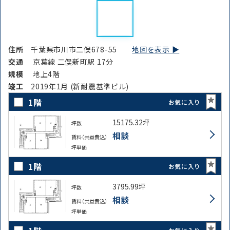
住所
千葉県市川市二俣678-55
地図を表示 ▶︎
交通
京葉線 二俣新町駅 17分
規模
地上4階
竣⼯
2019年1月 (新耐震基準ビル)
1階
お気に入り
15175.32坪
坪数
相談
賃料（共益費込）
坪単価
1階
お気に入り
3795.99坪
坪数
相談
賃料（共益費込）
坪単価