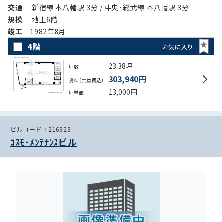
交通
新宿線 本八幡駅 3分 / 中央･総武線 本八幡駅 3分
規模
地上6階
竣⼯
1982年8月
4階
お気に入り
23.38坪
坪数
303,940円
賃料（共益費込）
13,000円
坪単価
ビルコード：216323
ｺｽﾓ･ﾒﾝﾃﾅﾝｽビル