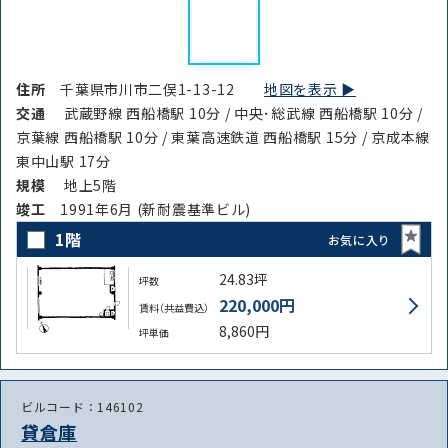
住所
千葉県市川市二俣1-13-12
地図を表示 ▶︎
交通
武蔵野線 西船橋駅 10分 / 中央･総武線 西船橋駅 10分 /
京葉線 西船橋駅 10分 / 東葉高速鉄道 西船橋駅 15分 / 京成本線
東中山駅 17分
規模
地上5階
竣⼯
1991年6月 (新耐震基準ビル)
1階
お気に入り
24.83坪
坪数
220,000円
賃料（共益費込）
8,860円
坪単価
ビルコード：146102
貸倉庫