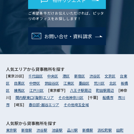
ご希望条件だけお伝えいただければ、ピッタ
リのオフィスをお探しします！
お問い合せ・資料請求
人気エリアから
貸事務所を探す
[東京23区]
千代田区
中央区
港区
新宿区
渋谷区
文京区
台東
区
目黒区
中野区
世田谷区
江東区
墨田区
荒川区
北区
板橋
区
練馬区
江戸川区
[東京都下]
八王子駅周辺
町田駅周辺
[神奈
川]
関内駅東口(海側)エリア
その他神奈川区
[千葉]
船橋市
市川
市
[埼玉]
春日部･越谷エリア
その他埼玉全域
人気駅から
貸事務所を探す
東京駅
新宿駅
渋谷駅
池袋駅
品川駅
新橋駅
浜松町駅
田町