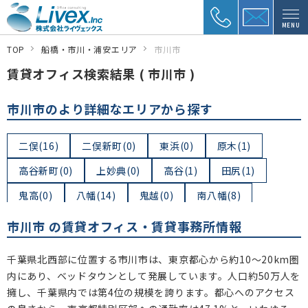
MENU
TOP
船橋・市川・浦安エリア
市川市
賃貸オフィス検索結果 ( 市川市 )
市川市のより詳細なエリアから探す
二俣(16)
二俣新町(0)
東浜(0)
原木(1)
高谷新町(0)
上妙典(0)
高谷(1)
田尻(1)
鬼高(0)
八幡(14)
鬼越(0)
南八幡(8)
稲荷木(0)
大和田(1)
東大和田(0)
平田(0)
市川市 の賃貸オフィス・賃貸事務所情報
大洲(1)
市川南(8)
市川(13)
新田(2)
千葉県北西部に位置する市川市は、東京都心から約10～20km圏
河原(0)
下新宿(0)
本行徳(1)
本塩(0)
内にあり、ベッドタウンとして発展しています。人口約50万人を
擁し、千葉県内では第4位の規模を誇ります。都心へのアクセス
関ケ島(0)
伊勢宿(1)
押切(0)
妙典(5)