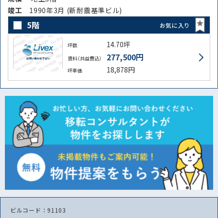
竣⼯
1990年3月 (新耐震基準ビル)
5階
お気に入り
14.70坪
坪数
277,500円
賃料（共益費込）
18,878円
坪単価
ビルコード：91103