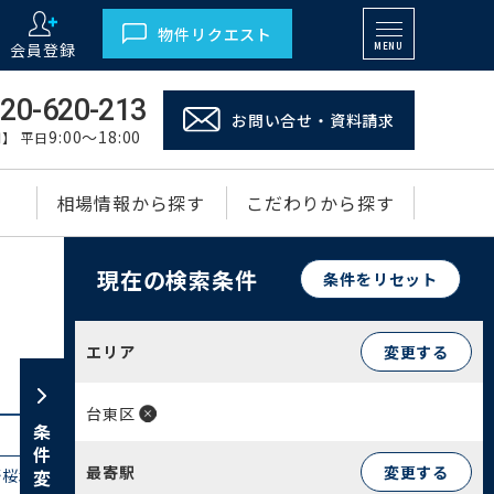
物件リクエスト
会員登録
MENU
20-620-213
お問い合せ・資料請求
9:00～18:00
】 平日
相場情報から探す
こだわりから探す
現在の検索条件
条件をリセット
エリア
変更する
台東区
条件変更
最寄駅
変更する
桜木(1)
根岸(15)
下谷(5)
上野(64)