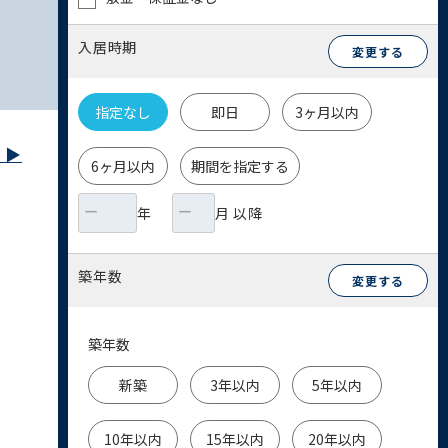
入居時期
変更する
指定なし
即日
3ヶ月以内
▶︎
6ヶ月以内
期間を指定する
年
月 以降
築年数
変更する
築年数
新築
3年以内
5年以内
10年以内
15年以内
20年以内