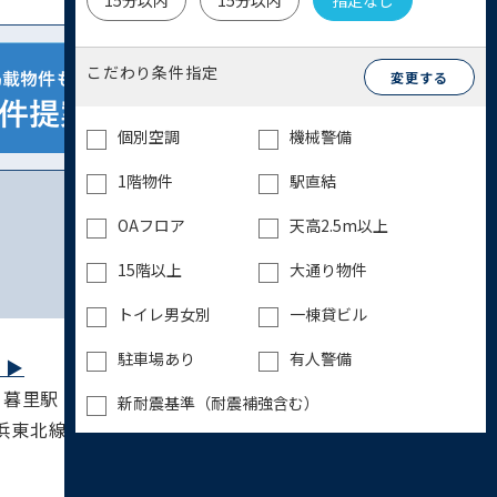
15分以内
15分以内
指定なし
こだわり条件指定
変更する
個別空調
機械警備
1階物件
駅直結
OAフロア
天高2.5m以上
15階以上
大通り物件
トイレ男女別
一棟貸ビル
駐車場あり
有人警備
▶︎
里駅 10分 / 山手線 日暮里駅 10分 / 常磐線
新耐震基準（耐震補強含む）
京浜東北線 西日暮里駅 14分