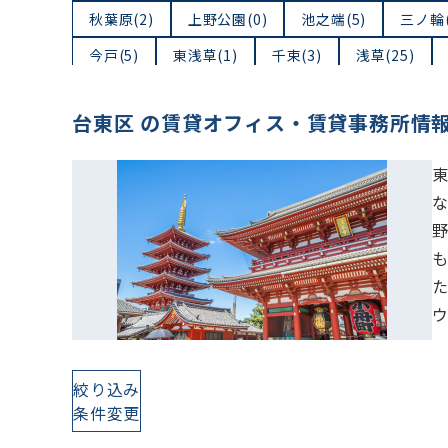
秋葉原(2)
上野公園(0)
池之端(5)
三ノ輪(
今戸(5)
東浅草(1)
千束(3)
浅草(25)
浅草橋(48)
鳥越(5)
三筋(2)
小島(6)
台東区 の賃貸オフィス・賃貸事務所情
絞り込み
条件変更