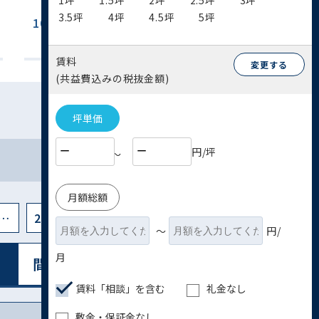
1坪
1.5坪
2坪
2.5坪
3坪
3.5坪
4坪
4.5坪
5坪
100坪~200坪
200坪以上
(4)
(1)
賃料
変更する
(共益費込みの税抜金額)
坪単価
円/坪
〜
月額総額
…
29
〜
円/
月
間取り図表⽰
リスト表⽰
賃料「相談」を含む
礼金なし
敷金・保証金なし