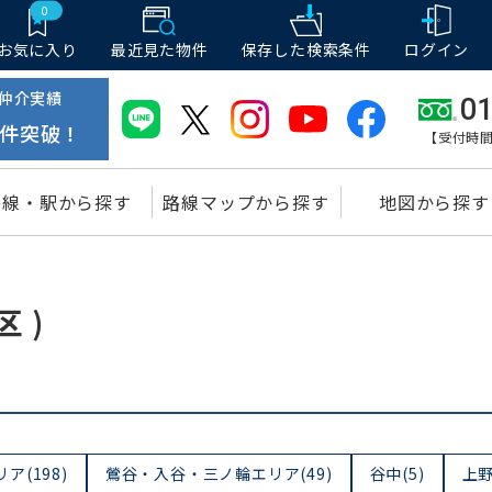
0
お気に入り
最近見た物件
保存した
検索条件
ログイン
仲介実績
01
件突破！
【受付時間
路線・駅から探す
路線マップから探す
地図から探す
 )
(198)
鶯谷・入谷・三ノ輪エリア(49)
谷中(5)
上野