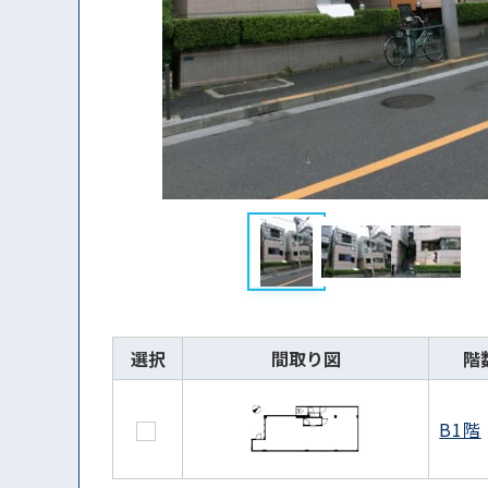
選択
間取り図
階
B1階