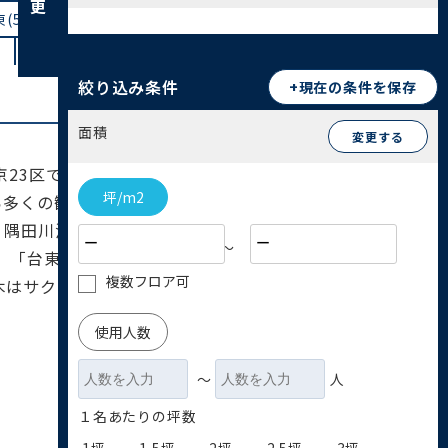
(52)
日本堤(1)
清川(0)
橋場(1)
寿(6)
駒形(4)
蔵前(51)
柳橋(21)
絞り込み条件
+現在の条件を保存
面積
変更する
京23区で最も小さい台東区は、浅草寺や上野公園
坪/m2
ら多くの観光客が訪れる人気のスポットであり、上
。隅田川沿いの整備や、浅草橋・蔵前地区の問屋街
〜
し、「台東」という区名は「台」と「東」を合わせ
複数フロア可
木はサクラ、区の花はアサガオ、区の鳥はハクチョ
使用人数
〜
人
１名あたりの坪数