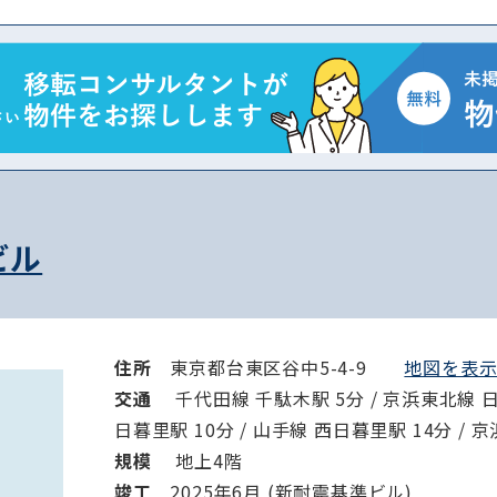
から探す
から探す
条件を絞り込む
)ビル
住所
東京都台東区谷中5-4-9
地図を表示 
交通
千代田線 千駄木駅 5分 / 京浜東北線 日暮
日暮里駅 10分 / 山手線 西日暮里駅 14分 / 
規模
地上4階
竣⼯
2025年6月 (新耐震基準ビル)