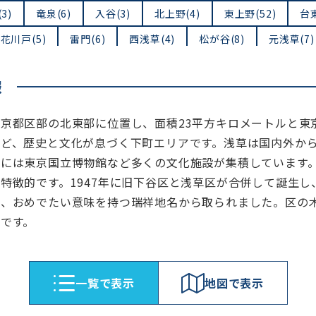
3)
竜泉(6)
入谷(3)
北上野(4)
東上野(52)
台東
花川戸(5)
雷門(6)
西浅草(4)
松が谷(8)
元浅草(7)
報
東京都区部の北東部に位置し、面積23平方キロメートルと東
など、歴史と文化が息づく下町エリアです。浅草は国内外か
野には東京国立博物館など多くの文化施設が集積しています
も特徴的です。1947年に旧下谷区と浅草区が合併して誕生
た、おめでたい意味を持つ瑞祥地名から取られました。区の
ウです。
⼀覧で表⽰
地図で表⽰