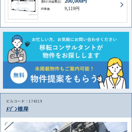
200,000円
賃料（共益費込）
9,119円
坪単価
路線・駅
住所
から探す
から探す
ビルコード：174319
ﾒｿﾞﾝ根岸
条件を絞り込む