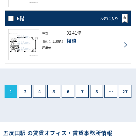
6階
お気に入り
32.41坪
坪数
相談
賃料（共益費込）
坪単価
1
2
4
5
6
7
8
…
27
五反田駅 の賃貸オフィス・賃貸事務所情報