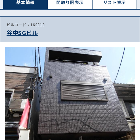
基本情報
間取り図表⽰
リスト表⽰
ビルコード：160319
谷中SGビル