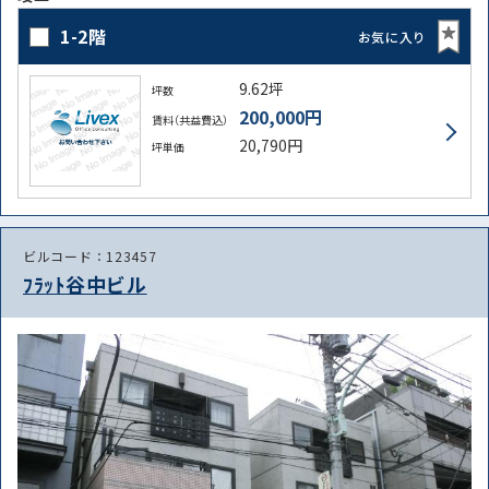
1-2階
お気に入り
9.62坪
坪数
200,000円
賃料（共益費込）
20,790円
坪単価
ビルコード：123457
ﾌﾗｯﾄ谷中ビル