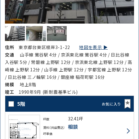
住所
東京都台東区根岸3-1-22
地図を表示 ▶︎
交通
山手線 鶯谷駅 4分 / 京浜東北線 鶯谷駅 4分 / 日比谷線
入谷駅 5分 / 常磐線 上野駅 12分 / 京浜東北線 上野駅 12分 / 高
崎線 上野駅 12分 / 山手線 上野駅 12分 / 宇都宮線 上野駅 12分
/ 日比谷線 三ノ輪駅 16分 / 銀座線 稲荷町駅 16分
規模
地上8階
竣⼯
1990年9月 (新耐震基準ビル)
5階
お気に入り
32.41坪
坪数
相談
賃料（共益費込）
坪単価