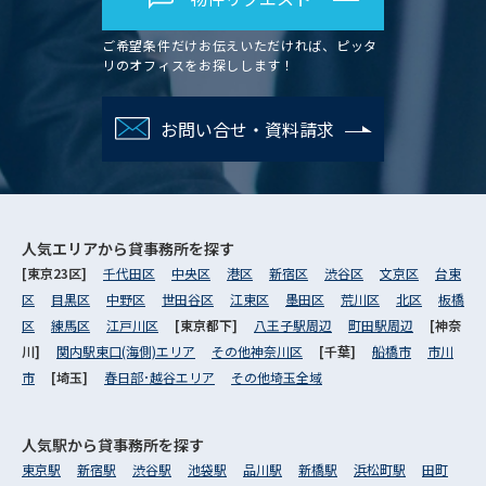
ご希望条件だけお伝えいただければ、ピッタ
リのオフィスをお探しします！
お問い合せ・資料請求
人気エリアから
貸事務所を探す
[東京23区]
千代田区
中央区
港区
新宿区
渋谷区
文京区
台東
区
目黒区
中野区
世田谷区
江東区
墨田区
荒川区
北区
板橋
区
練馬区
江戸川区
[東京都下]
八王子駅周辺
町田駅周辺
[神奈
川]
関内駅東口(海側)エリア
その他神奈川区
[千葉]
船橋市
市川
市
[埼玉]
春日部･越谷エリア
その他埼玉全域
人気駅から
貸事務所を探す
東京駅
新宿駅
渋谷駅
池袋駅
品川駅
新橋駅
浜松町駅
田町