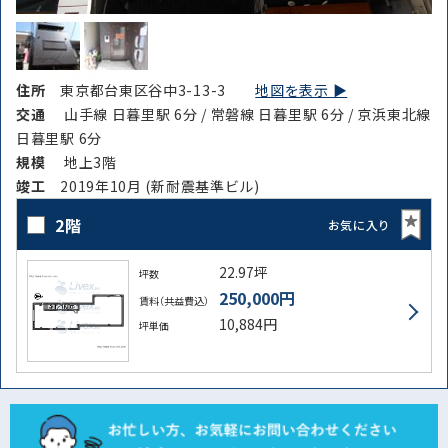
住所
東京都台東区谷中3-13-3
地図を表示 ▶︎
交通
山手線 日暮里駅 6分 / 常磐線 日暮里駅 6分 / 京浜東北線
日暮里駅 6分
規模
地上3階
竣⼯
2019年10月 (新耐震基準ビル)
2階
お気に入り
22.97坪
坪数
250,000円
賃料（共益費込）
10,884円
坪単価