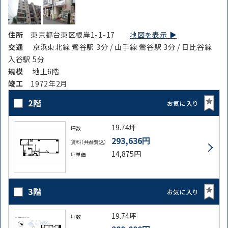
住所
東京都台東区根岸1-1-17
地図を表示 ▶︎
交通
京浜東北線 鶯谷駅 3分 / 山手線 鶯谷駅 3分 / 日比谷線
入谷駅 5分
規模
地上6階
竣⼯
1972年2月
2階
お気に入り
19.74坪
坪数
293,636円
賃料（共益費込）
14,875円
坪単価
3階
お気に入り
19.74坪
坪数