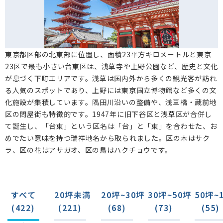
今戸(5)
東浅草(1)
千束(3)
浅草(23)
花川戸(5)
雷門(6)
西浅草(3)
松が谷(8)
元浅草(7)
寿(6)
駒形(4)
蔵前(51)
東京都区部の北東部に位置し、面積23平方キロメートルと東京
柳橋(18)
浅草橋(49)
鳥越(5)
三筋(2)
23区で最も小さい台東区は、浅草寺や上野公園など、歴史と文化
が息づく下町エリアです。浅草は国内外から多くの観光客が訪れ
小島(6)
る人気のスポットであり、上野には東京国立博物館など多くの文
化施設が集積しています。隅田川沿いの整備や、浅草橋・蔵前地
区の問屋街も特徴的です。1947年に旧下谷区と浅草区が合併し
て誕生し、「台東」という区名は「台」と「東」を合わせた、お
めでたい意味を持つ瑞祥地名から取られました。区の木はサク
ラ、区の花はアサガオ、区の鳥はハクチョウです。
すべて
20坪未満
20坪~30坪
30坪~50坪
50坪~
(422)
(221)
(68)
(73)
(55)