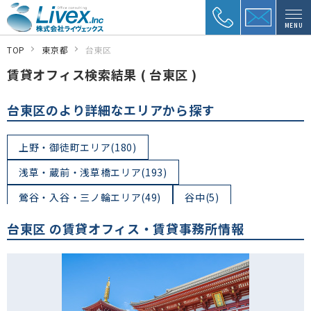
MENU
TOP
東京都
台東区
賃貸オフィス検索結果 ( 台東区 )
台東区のより詳細なエリアから探す
上野・御徒町エリア(180)
浅草・蔵前・浅草橋エリア(193)
鶯谷・入谷・三ノ輪エリア(49)
谷中(5)
上野桜木(1)
根岸(16)
下谷(4)
上野(63)
台東区 の賃貸オフィス・賃貸事務所情報
秋葉原(4)
上野公園(0)
池之端(5)
三ノ輪(3)
竜泉(6)
入谷(3)
北上野(4)
東上野(50)
台東(54)
日本堤(1)
清川(0)
橋場(1)