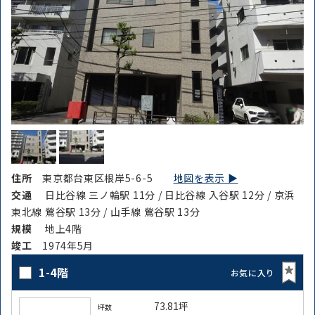
住所
東京都台東区根岸5-6-5
地図を表示 ▶︎
交通
日比谷線 三ノ輪駅 11分 / 日比谷線 入谷駅 12分 / 京浜
東北線 鶯谷駅 13分 / 山手線 鶯谷駅 13分
規模
地上4階
竣⼯
1974年5月
1-4階
お気に入り
73.81坪
坪数