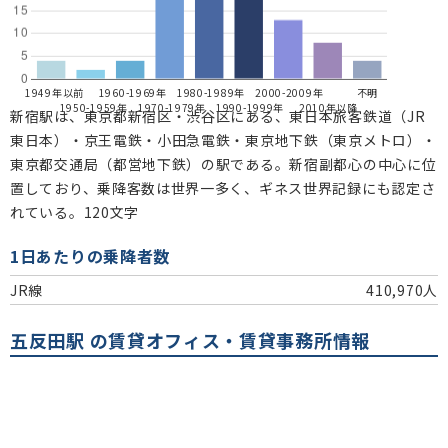
1949年以前
1960-1969年
1980-1989年
2000-2009年
不明
1950-1959年
1970-1979年
1990-1999年
2010年以降
新宿駅は、東京都新宿区・渋谷区にある、東日本旅客鉄道（JR
東日本）・京王電鉄・小田急電鉄・東京地下鉄（東京メトロ）・
東京都交通局（都営地下鉄）の駅である。新宿副都心の中心に位
置しており、乗降客数は世界一多く、ギネス世界記録にも認定さ
れている。120文字
1日あたりの乗降者数
JR線
410,970人
五反田駅 の賃貸オフィス・賃貸事務所情報