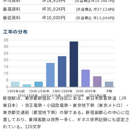
平均貸料
坪18,919円
(共益費込坪19.3487円)
最高貸料
坪35,024円
(共益費込 坪37.124円)
最低貨料
坪10,000円
(共益費込 坪13,000円)
工年の分布
1949年以前
1960-1969年
1980-1989年
2000-2009年
不明
1950-1959年
1970-1979年
1990-1999年
2010年以降
新宿駅は、東京都新宿区・渋谷区にある、東日本旅客鉄道（JR
東日本）・京王電鉄・小田急電鉄・東京地下鉄（東京メトロ）・
東京都交通局（都営地下鉄）の駅である。新宿副都心の中心に位
置しており、乗降客数は世界一多く、ギネス世界記録にも認定さ
れている。120文字