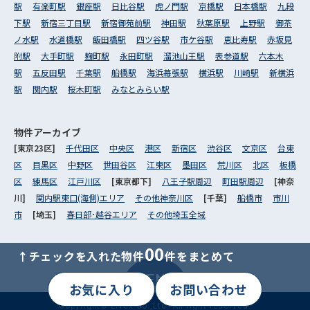
駅
有楽町駅
銀座駅
日比谷駅
虎ノ門駅
京橋駅
日本橋駅
九段
下駅
新宿三丁目駅
新宿御苑前駅
神田駅
秋葉原駅
上野駅
御茶
ノ水駅
水道橋駅
飯田橋駅
四ツ谷駅
市ケ谷駅
恵比寿駅
赤坂見
附駅
大手町駅
麹町駅
永田町駅
溜池山王駅
表参道駅
六本木
駅
五反田駅
千葉駅
船橋駅
海浜幕張駅
横浜駅
川崎駅
新横浜
駅
関内駅
桜木町駅
みなとみらい駅
物件アーカイブ
[東京23区]
千代田区
中央区
港区
新宿区
渋谷区
文京区
台東
区
目黒区
中野区
世田谷区
江東区
墨田区
荒川区
北区
板橋
区
練馬区
江戸川区
[東京都下]
八王子駅周辺
町田駅周辺
[神奈
川]
関内駅東口(海側)エリア
その他神奈川区
[千葉]
船橋市
市川
市
[埼玉]
春日部･越谷エリア
その他埼玉全域
00
↑チェックを入れた物件
件をまとめて
MENU
お気に入り
お問い合わせ
Copyright© Livex Co.,Ltd. All right reserved.