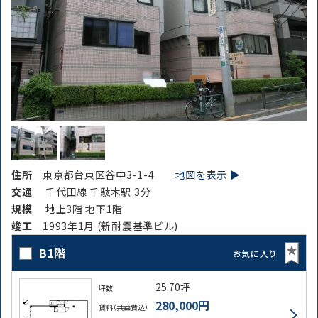
住所
東京都台東区谷中3-1-4
地図を表示 ▶︎
交通
千代田線 千駄木駅 3分
規模
地上3階 地下1階
竣⼯
1993年1月 (新耐震基準ビル)
B1階
お気に入り
25.70坪
坪数
280,000円
賃料（共益費込）