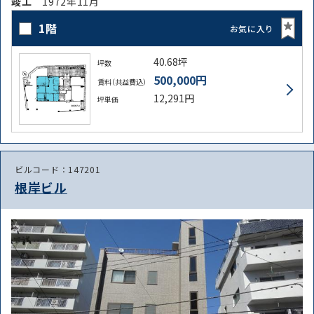
竣⼯
1972年11月
1階
お気に入り
40.68坪
坪数
500,000円
賃料（共益費込）
12,291円
坪単価
ビルコード：147201
根岸ビル