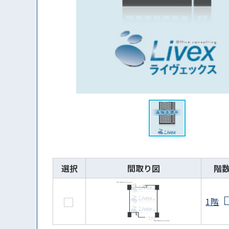
選択
間取り図
階
1階