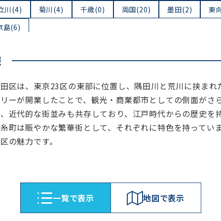
立川(4)
菊川(4)
千歳(0)
両国(20)
墨田(2)
東向
京島(6)
報
墨田区は、東京23区の東部に位置し、隅田川と荒川に挟まれ
ツリーが開業したことで、観光・商業都市としての側面がさ
方、近代的な街並みも共存しており、江戸時代からの歴史を
錦糸町は賑やかな繁華街として、それぞれに特色を持ってい
田区の魅力です。
⼀覧で表⽰
地図で表⽰