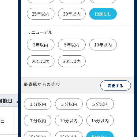
25年以内
30年以内
指定なし
リニューアル
3年以内
5年以内
10年以内
20年以内
30年以内
最寄駅からの徒歩
変更する
可能日
お気に入り
詳細
お問い合わせ
１分以内
３分以内
５分以内
詳細を
物件
即日
７分以内
10分以内
15分以内
見る
お問い合わせ