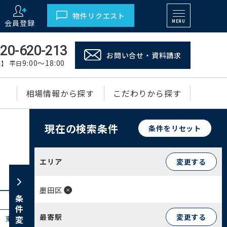
物件リクエスト
会員登録
MENU
20-620-213
お問い合せ・資料請求
9:00～18:00
】 平日
相場情報から探す
こだわりから探す
現在の検索条件
条件をリセット
エリア
変更する
墨田区
条件変更
最寄駅
変更する
東駒形(2)
石原(3)
太平(5)
錦糸(9)