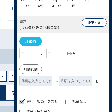
1坪
1.5坪
2坪
2.5坪
3坪
3.5坪
4坪
4.5坪
5坪
100坪~200坪
200坪以上
(8)
(3)
賃料
変更する
(共益費込みの税抜金額)
坪単価
円/坪
〜
月額総額
…
11
〜
円/
月
間取り図表⽰
リスト表⽰
賃料「相談」を含む
礼金なし
敷金・保証金なし