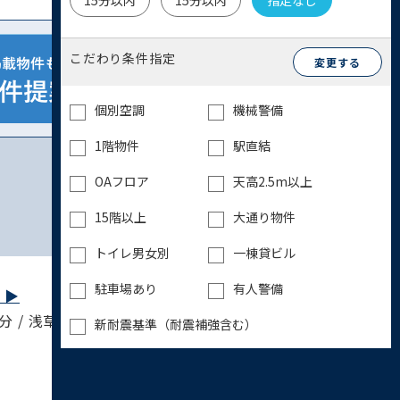
15分以内
15分以内
指定なし
こだわり条件指定
変更する
個別空調
機械警備
1階物件
駅直結
OAフロア
天高2.5m以上
15階以上
大通り物件
トイレ男女別
一棟貸ビル
駐車場あり
有人警備
▶︎
 / 浅草線 押上（スカイツリー前）駅 5分
新耐震基準（耐震補強含む）