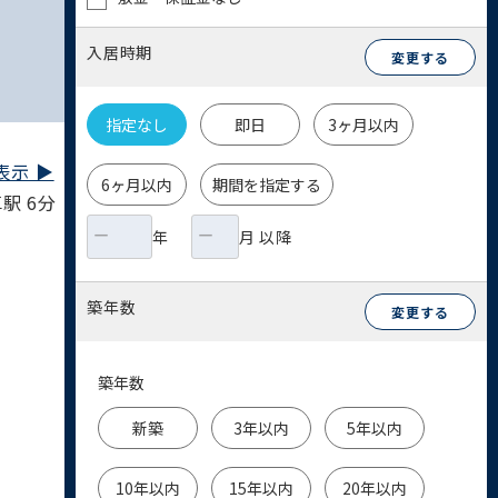
入居時期
変更する
指定なし
即日
3ヶ月以内
示 ▶︎
6ヶ月以内
期間を指定する
駅 6分
年
月 以降
築年数
変更する
築年数
新築
3年以内
5年以内
10年以内
15年以内
20年以内