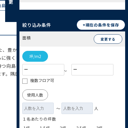
島(8)
向島(5)
堤通(6)
八広(4)
絞り込み条件
+現在の条件を保存
面積
変更する
た、豊かな水辺環境を持つ地域です。東京スカイ
坪/m2
らに強くなりました。伝統的な下町文化が息づく一
持つ向島は花街として、両国は相撲の聖地として、
〜
ます。隅田川沿いの景観や、ものづくりの伝統も墨
複数フロア可
使用人数
〜
人
１名あたりの坪数