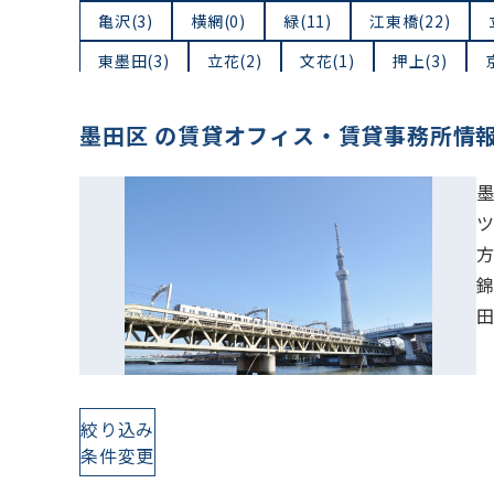
亀沢(3)
横網(0)
緑(11)
江東橋(22)
東墨田(3)
立花(2)
文花(1)
押上(3)
墨田区 の賃貸オフィス・賃貸事務所情
絞り込み
条件変更