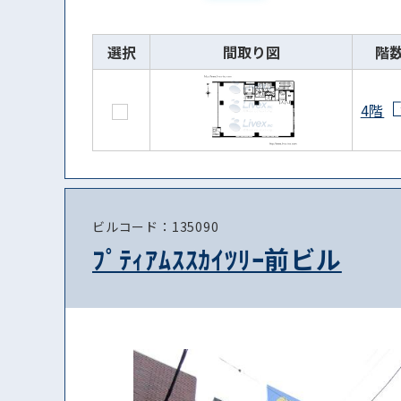
選択
間取り図
階
4階
ビルコード：135090
ﾌﾟﾃｨｱﾑｽｽｶｲﾂﾘｰ前ビル