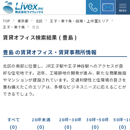
MENU
TOP
東京都
北区
王子・東十条・田端・上中里エリア
王子・東十条
豊島
賃貸オフィス検索結果 ( 豊島 )
豊島 の賃貸オフィス・賃貸事務所情報
北区の南部に位置し、JR王子駅や王子神谷駅へのアクセスが良
好な住宅地です。近年、工場跡地の開発が進み、新たな商業施設
やマンションが建設されています。交通利便性と住環境の良さを
兼ね備えたこのエリアは、多様なビジネスニーズに応えることが
できるでしょう。
すべて
20坪未満
20坪~30坪
30坪~50坪
50坪~1
(0)
(0)
(0)
(0)
(0)