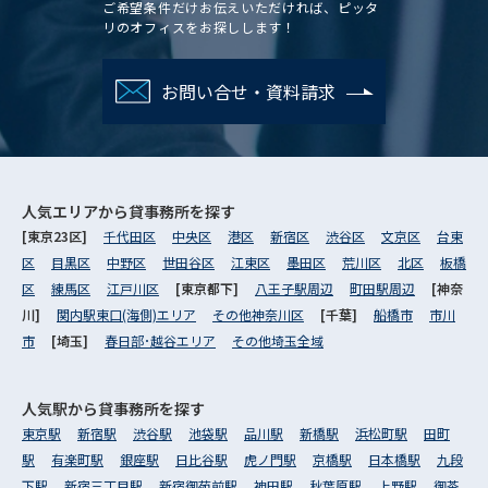
ご希望条件だけお伝えいただければ、ピッタ
リのオフィスをお探しします！
お問い合せ・資料請求
人気エリアから
貸事務所を探す
[東京23区]
千代田区
中央区
港区
新宿区
渋谷区
文京区
台東
区
目黒区
中野区
世田谷区
江東区
墨田区
荒川区
北区
板橋
区
練馬区
江戸川区
[東京都下]
八王子駅周辺
町田駅周辺
[神奈
川]
関内駅東口(海側)エリア
その他神奈川区
[千葉]
船橋市
市川
市
[埼玉]
春日部･越谷エリア
その他埼玉全域
人気駅から
貸事務所を探す
東京駅
新宿駅
渋谷駅
池袋駅
品川駅
新橋駅
浜松町駅
田町
駅
有楽町駅
銀座駅
日比谷駅
虎ノ門駅
京橋駅
日本橋駅
九段
下駅
新宿三丁目駅
新宿御苑前駅
神田駅
秋葉原駅
上野駅
御茶