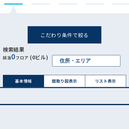
こだわり条件で絞る
検索結果
0
(0ビル)
該当
フロア
基本情報
間取り図表⽰
リスト表⽰