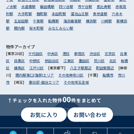
ノ水駅
水道橋駅
飯田橋駅
四ツ谷駅
市ケ谷駅
恵比寿駅
赤坂見
附駅
大手町駅
麹町駅
永田町駅
溜池山王駅
表参道駅
六本木
駅
五反田駅
千葉駅
船橋駅
海浜幕張駅
横浜駅
川崎駅
新横浜
駅
関内駅
桜木町駅
みなとみらい駅
物件アーカイブ
[東京23区]
千代田区
中央区
港区
新宿区
渋谷区
文京区
台東
区
目黒区
中野区
世田谷区
江東区
墨田区
荒川区
北区
板橋
区
練馬区
江戸川区
[東京都下]
八王子駅周辺
町田駅周辺
[神奈
川]
関内駅東口(海側)エリア
その他神奈川区
[千葉]
船橋市
市川
市
[埼玉]
春日部･越谷エリア
その他埼玉全域
00
↑チェックを入れた物件
件をまとめて
MENU
お気に入り
お問い合わせ
Copyright© Livex Co.,Ltd. All right reserved.