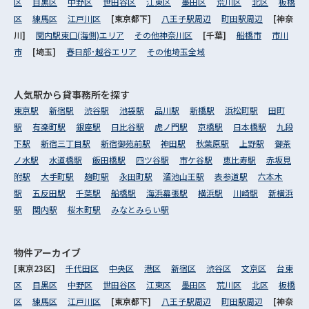
区
目黒区
中野区
世田谷区
江東区
墨田区
荒川区
北区
板橋
区
練馬区
江戸川区
[東京都下]
八王子駅周辺
町田駅周辺
[神奈
川]
関内駅東口(海側)エリア
その他神奈川区
[千葉]
船橋市
市川
市
[埼玉]
春日部･越谷エリア
その他埼玉全域
人気駅から
貸事務所を探す
東京駅
新宿駅
渋谷駅
池袋駅
品川駅
新橋駅
浜松町駅
田町
駅
有楽町駅
銀座駅
日比谷駅
虎ノ門駅
京橋駅
日本橋駅
九段
下駅
新宿三丁目駅
新宿御苑前駅
神田駅
秋葉原駅
上野駅
御茶
ノ水駅
水道橋駅
飯田橋駅
四ツ谷駅
市ケ谷駅
恵比寿駅
赤坂見
附駅
大手町駅
麹町駅
永田町駅
溜池山王駅
表参道駅
六本木
駅
五反田駅
千葉駅
船橋駅
海浜幕張駅
横浜駅
川崎駅
新横浜
駅
関内駅
桜木町駅
みなとみらい駅
物件アーカイブ
[東京23区]
千代田区
中央区
港区
新宿区
渋谷区
文京区
台東
区
目黒区
中野区
世田谷区
江東区
墨田区
荒川区
北区
板橋
区
練馬区
江戸川区
[東京都下]
八王子駅周辺
町田駅周辺
[神奈