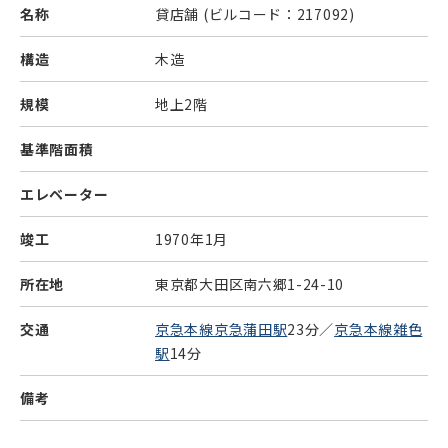
名称
貸店舗
(ビルコード：217092)
構造
木造
規模
地上2階
基準階面積
エレベーター
竣工
1970年1月
所在地
東京都大田区南六郷1-24-10
交通
京急本線京急蒲田駅
23分／
京急本線雑色
駅
14分
備考