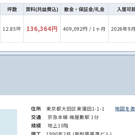
坪数
賃料(共益費込)
敷金・保証金/礼金
入居可
136,364円
12.85坪
409,092円 / 1ヶ月
2026年9
住所
東京都大田区東蒲田1-1-1
地図を表示
交通
京急本線 梅屋敷駅 1分
規模
地上10階
竣⼯
1990年2月 (新耐震基準ビル)