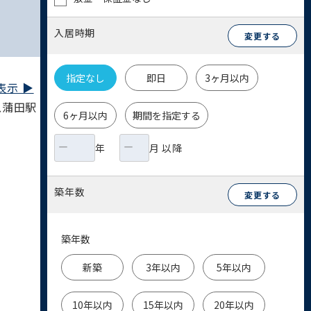
入居時期
変更する
指定なし
即日
3ヶ月以内
示 ▶︎
急蒲田駅 9分
6ヶ月以内
期間を指定する
年
月 以降
築年数
変更する
築年数
新築
3年以内
5年以内
10年以内
15年以内
20年以内