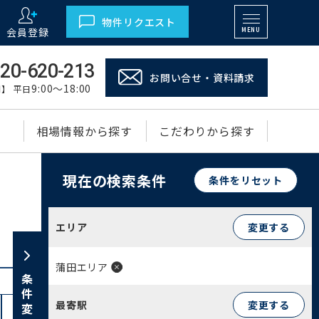
物件リクエスト
会員登録
MENU
20-620-213
お問い合せ・資料請求
9:00～18:00
】 平日
相場情報から探す
こだわりから探す
現在の検索条件
条件をリセット
エリア
変更する
蒲田エリア
条件変更
最寄駅
変更する
仲六郷(2)
西六郷(1)
東矢口(4)