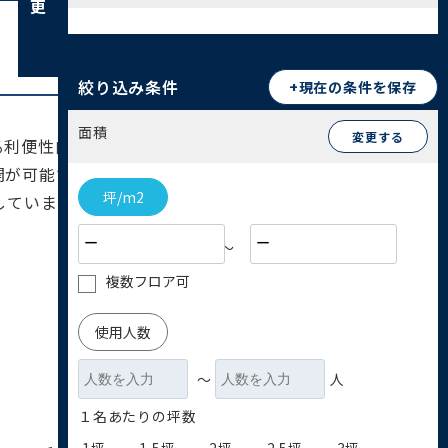
絞り込み条件
+現在の条件を保存
面積
変更する
る利便性向上で注目されている地域です。駅周辺に
開が可能です。昔ながらの町工場が残る一方で、ス
坪/m2
しています。特に製造業やサービス業に加え、国際
〜
複数フロア可
使用人数
〜
人
１名あたりの坪数