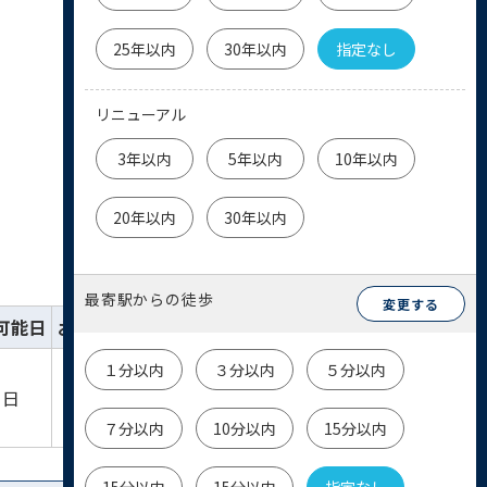
25年以内
30年以内
指定なし
リニューアル
3年以内
5年以内
10年以内
20年以内
30年以内
最寄駅からの徒歩
変更する
可能日
お気に入り
詳細
お問い合わせ
１分以内
３分以内
５分以内
詳細を
物件
即日
見る
お問い合わせ
７分以内
10分以内
15分以内