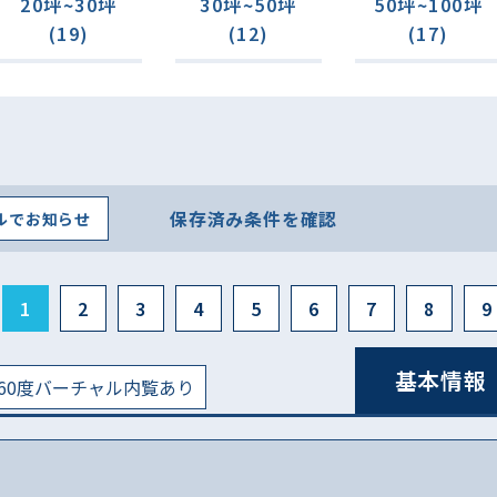
20坪~30坪
30坪~50坪
50坪~100坪
(19)
(12)
(17)
保存済み条件を確認
ルでお知らせ
1
2
3
4
5
6
7
8
9
基本情報
60度バーチャル内覧あり