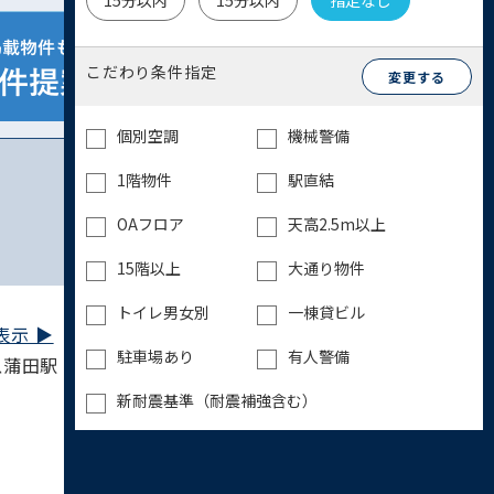
15分以内
15分以内
指定なし
こだわり条件指定
変更する
個別空調
機械警備
1階物件
駅直結
OAフロア
天高2.5m以上
15階以上
大通り物件
トイレ男女別
一棟貸ビル
示 ▶︎
駐車場あり
有人警備
蒲田駅 10分 / 京浜東北線 蒲田駅 17分
新耐震基準（耐震補強含む）