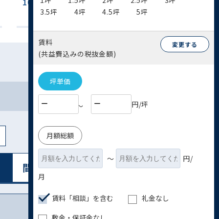
1坪
1.5坪
2坪
2.5坪
3坪
100坪~200坪
200坪以上
3.5坪
4坪
4.5坪
5坪
(8)
(5)
賃料
変更する
(共益費込みの税抜金額)
坪単価
円/坪
〜
月額総額
〜
円/
間取り図表⽰
リスト表⽰
月
賃料「相談」を含む
礼金なし
敷金・保証金なし