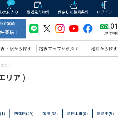
0
お気に入り
最近見た物件
保存した
検索条件
ログイン
仲介実績
01
件突破！
【受付時間
路線・駅から探す
路線マップから探す
地図から探す
田エリア
エリア )
1)
西蒲田(29)
蒲田(38)
蒲田本町(0)
新蒲田(5)