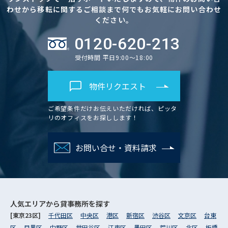
わせから移転に関するご相談まで何でもお気軽にお問い合わせ
ください。
0120-620-213
受付時間 平日9:00～18:00
物件リクエスト
ご希望条件だけお伝えいただければ、ピッタ
リのオフィスをお探しします！
お問い合せ・資料請求
人気エリアから
貸事務所を探す
[東京23区]
千代田区
中央区
港区
新宿区
渋谷区
文京区
台東
区
目黒区
中野区
世田谷区
江東区
墨田区
荒川区
北区
板橋