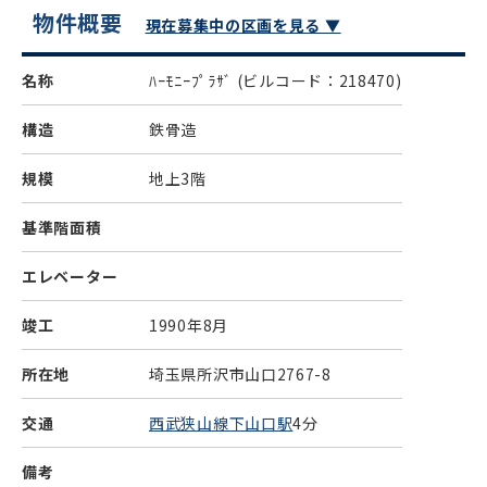
物件概要
現在募集中の区画を見る ▼
名称
ﾊｰﾓﾆｰﾌﾟﾗｻﾞ
(ビルコード：218470)
構造
鉄骨造
規模
地上3階
基準階面積
エレベーター
竣工
1990年8月
所在地
埼玉県所沢市山口2767-8
交通
西武狭山線下山口駅
4分
備考