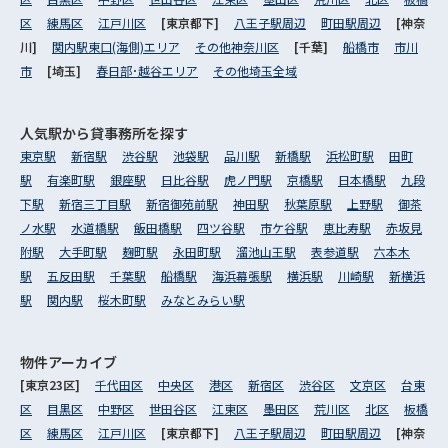
区
練馬区
江戸川区
[東京都下]
八王子駅周辺
町田駅周辺
[神奈
川]
関内駅東口(海側)エリア
その他神奈川区
[千葉]
船橋市
市川
市
[埼玉]
春日部･越谷エリア
その他埼玉全域
人気駅から
貸事務所を探す
東京駅
新宿駅
渋谷駅
池袋駅
品川駅
新橋駅
浜松町駅
田町
駅
有楽町駅
銀座駅
日比谷駅
虎ノ門駅
京橋駅
日本橋駅
九段
下駅
新宿三丁目駅
新宿御苑前駅
神田駅
秋葉原駅
上野駅
御茶
ノ水駅
水道橋駅
飯田橋駅
四ツ谷駅
市ケ谷駅
恵比寿駅
赤坂見
附駅
大手町駅
麹町駅
永田町駅
溜池山王駅
表参道駅
六本木
駅
五反田駅
千葉駅
船橋駅
海浜幕張駅
横浜駅
川崎駅
新横浜
駅
関内駅
桜木町駅
みなとみらい駅
物件アーカイブ
[東京23区]
千代田区
中央区
港区
新宿区
渋谷区
文京区
台東
区
目黒区
中野区
世田谷区
江東区
墨田区
荒川区
北区
板橋
区
練馬区
江戸川区
[東京都下]
八王子駅周辺
町田駅周辺
[神奈