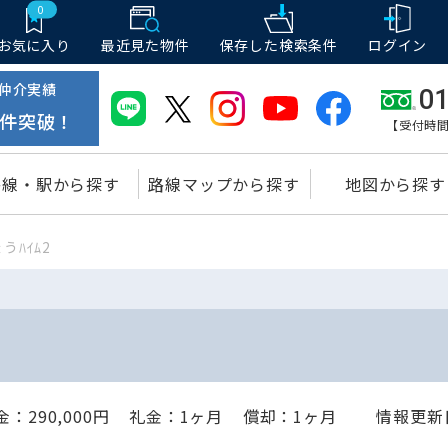
0
お気に入り
最近見た物件
保存した
検索条件
ログイン
仲介実績
01
件突破！
【受付時間
路線・駅から探す
路線マップから探す
地図から探す
うﾊｲﾑ2
：290,000円
礼金：1ヶ月
償却：1ヶ月
情報更新日