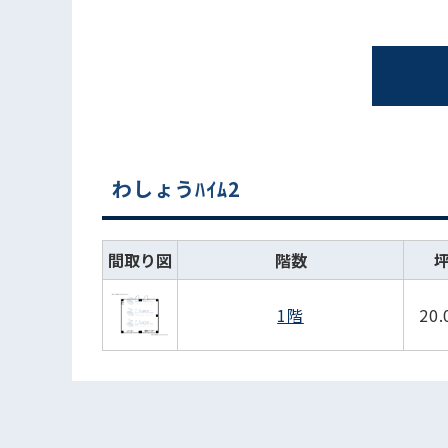
わしょうﾊｲﾑ2
間取り図
階数
1階
20