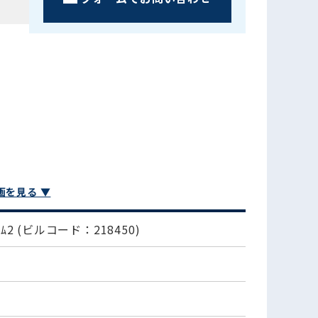
画を見る ▼
ﾑ2
(ビルコード：218450)