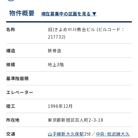
物件概要
現在募集中の区画を見る ▼
名称
旧)きよめｷﾘｽﾄ教会ビル
(ビルコード：
217732)
構造
鉄骨造
規模
地上3階
基準階面積
エレベーター
竣工
1996年12月
所在地
東京都新宿区百人町2-3-18
交通
山手線新大久保駅
2分／
中央･総武線大久