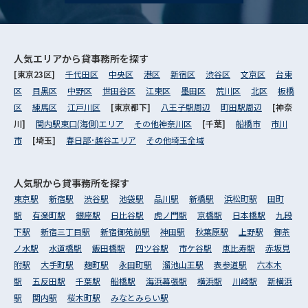
人気エリアから
貸事務所を探す
[東京23区]
千代田区
中央区
港区
新宿区
渋谷区
文京区
台東
区
目黒区
中野区
世田谷区
江東区
墨田区
荒川区
北区
板橋
区
練馬区
江戸川区
[東京都下]
八王子駅周辺
町田駅周辺
[神奈
川]
関内駅東口(海側)エリア
その他神奈川区
[千葉]
船橋市
市川
市
[埼玉]
春日部･越谷エリア
その他埼玉全域
人気駅から
貸事務所を探す
東京駅
新宿駅
渋谷駅
池袋駅
品川駅
新橋駅
浜松町駅
田町
駅
有楽町駅
銀座駅
日比谷駅
虎ノ門駅
京橋駅
日本橋駅
九段
下駅
新宿三丁目駅
新宿御苑前駅
神田駅
秋葉原駅
上野駅
御茶
ノ水駅
水道橋駅
飯田橋駅
四ツ谷駅
市ケ谷駅
恵比寿駅
赤坂見
附駅
大手町駅
麹町駅
永田町駅
溜池山王駅
表参道駅
六本木
駅
五反田駅
千葉駅
船橋駅
海浜幕張駅
横浜駅
川崎駅
新横浜
駅
関内駅
桜木町駅
みなとみらい駅