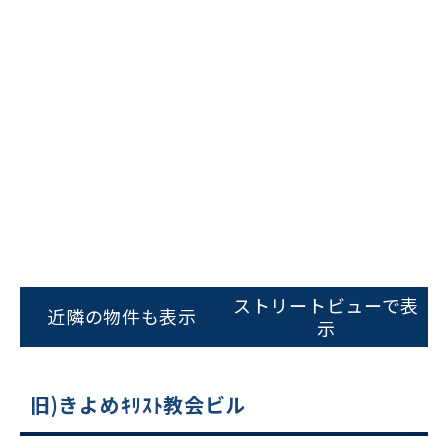
ストリートビューで表
近隣の物件も表示
示
旧)きよめｷﾘｽﾄ教会ビル