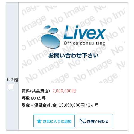
1-3階
ビルコード：
172272
賃料(共益費込)
2,000,000円
坪数 60.65坪
をお伝えいただくと
敷⾦‧保証⾦/礼⾦
16,000,000円 / 1ヶ月
スムーズにご案内できます
お気に入りに追加
お問い合わせ
0120-620-213
平日 9:00〜18:00