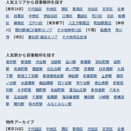
人気エリアから
貸事務所を探す
[東京23区]
千代田区
中央区
港区
新宿区
渋谷区
文京区
台東
区
目黒区
中野区
世田谷区
江東区
墨田区
荒川区
北区
板橋
区
練馬区
江戸川区
[東京都下]
八王子駅周辺
町田駅周辺
[神奈
川]
関内駅東口(海側)エリア
その他神奈川区
[千葉]
船橋市
市川
市
[埼玉]
春日部･越谷エリア
その他埼玉全域
人気駅から
貸事務所を探す
東京駅
新宿駅
渋谷駅
池袋駅
品川駅
新橋駅
浜松町駅
田町
駅
有楽町駅
銀座駅
日比谷駅
虎ノ門駅
京橋駅
日本橋駅
九段
下駅
新宿三丁目駅
新宿御苑前駅
神田駅
秋葉原駅
上野駅
御茶
ノ水駅
水道橋駅
飯田橋駅
四ツ谷駅
市ケ谷駅
恵比寿駅
赤坂見
附駅
大手町駅
麹町駅
永田町駅
溜池山王駅
表参道駅
六本木
駅
五反田駅
千葉駅
船橋駅
海浜幕張駅
横浜駅
川崎駅
新横浜
駅
関内駅
桜木町駅
みなとみらい駅
物件アーカイブ
[東京23区]
千代田区
中央区
港区
新宿区
渋谷区
文京区
台東