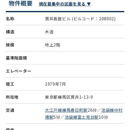
物件概要
現在募集中の区画を見る ▼
名称
貫井長屋ビル
(ビルコード：208002)
構造
木造
規模
地上2階
基準階面積
エレベーター
竣工
1979年7月
所在地
東京都練馬区貫井1-13-9
交通
大江戸線練馬春日町駅
26分／
池袋線中村
橋駅
5分／
池袋線富士見台駅
10分