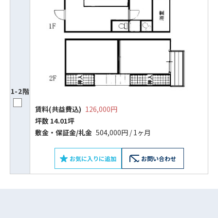
1-2階
賃料(共益費込)
126,000円
坪数 14.01坪
ビルコード：
172272
敷⾦‧保証⾦/礼⾦
504,000円 / 1ヶ月
をお伝えいただくと
スムーズにご案内できます
お気に入りに追加
お問い合わせ
0120-620-213
平日 9:00〜18:00