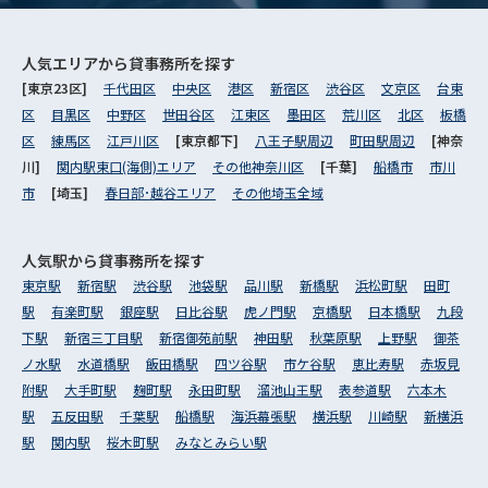
人気エリアから
貸事務所を探す
[東京23区]
千代田区
中央区
港区
新宿区
渋谷区
文京区
台東
区
目黒区
中野区
世田谷区
江東区
墨田区
荒川区
北区
板橋
区
練馬区
江戸川区
[東京都下]
八王子駅周辺
町田駅周辺
[神奈
川]
関内駅東口(海側)エリア
その他神奈川区
[千葉]
船橋市
市川
市
[埼玉]
春日部･越谷エリア
その他埼玉全域
人気駅から
貸事務所を探す
東京駅
新宿駅
渋谷駅
池袋駅
品川駅
新橋駅
浜松町駅
田町
駅
有楽町駅
銀座駅
日比谷駅
虎ノ門駅
京橋駅
日本橋駅
九段
下駅
新宿三丁目駅
新宿御苑前駅
神田駅
秋葉原駅
上野駅
御茶
ノ水駅
水道橋駅
飯田橋駅
四ツ谷駅
市ケ谷駅
恵比寿駅
赤坂見
附駅
大手町駅
麹町駅
永田町駅
溜池山王駅
表参道駅
六本木
駅
五反田駅
千葉駅
船橋駅
海浜幕張駅
横浜駅
川崎駅
新横浜
駅
関内駅
桜木町駅
みなとみらい駅