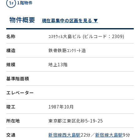
1階物件
物件概要
現在募集中の区画を見る ▼
名称
ｺｽﾓｳｨﾙ大島ビル
(ビルコード：2309)
構造
鉄骨鉄筋ｺﾝｸﾘｰﾄ造
規模
地上13階
基準階面積
エレベーター
竣工
1987年10月
所在地
東京都江東区北砂5-19-25
交通
新宿線西大島駅
22分／
新宿線大島駅
9分