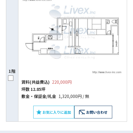
1階
賃料(共益費込)
220,000円
ビルコード：
172272
坪数 12.85坪
敷⾦‧保証⾦/礼⾦
1,320,000円 / 無
をお伝えいただくと
スムーズにご案内できます
お気に入りに追加
お問い合わせ
0120-620-213
平日 9:00〜18:00