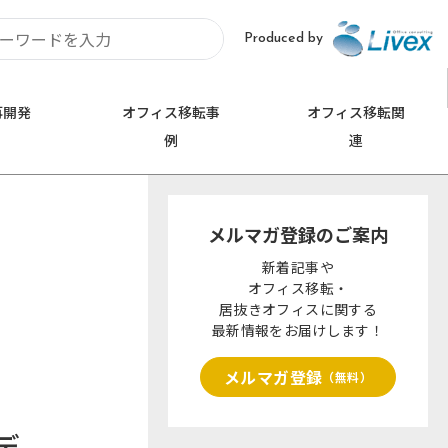
Produced by
再開発
オフィス移転事
オフィス移転関
例
連
お問い合わせ
埼玉
0120-620-213
メルマガ登録のご案内
久喜市
さいたま市
新着記事や
オフィス移転・
居抜きオフィスに関する
最新情報をお届けします！
メルマガ登録
（無料）
デ