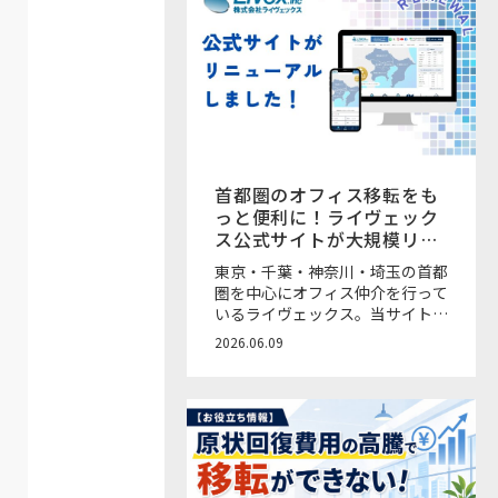
首都圏のオフィス移転をも
っと便利に！ライヴェック
ス公式サイトが大規模リニ
ューアル
東京・千葉・神奈川・埼玉の首都
圏を中心にオフィス仲介を行って
いるライヴェックス。当サイト
「OFFICE&（オフィスアン
2026.06.09
ド）」を運営するオフィス移転仲
介会社です！ このたび、ライヴ
ェックスの公式サイトが大規模リ
ニューアルをいたしました。さら
に見やすく、物件の検索やお問い
合わせがしやすくなっています。
また、希望条件に合う新着物件が