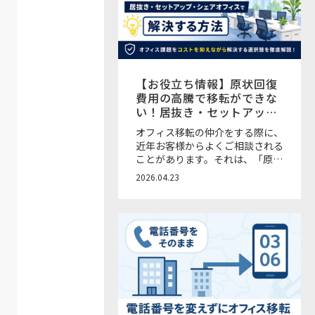
随時メールで届く新機能
【お役立ち情報】原状回復
費用の高騰で移転ができな
い！居抜き・セットアッ
プ・オフィス時間貸しサー
オフィス移転の仲介をする際に、
ビスで解決する方法
近年お客様からよくご相談される
ことがあります。それは、「原状
回復費用が予想以上に高い」「移
2026.04.23
転したいけど、退去コストが重く
て踏み切れない」という声です。
近年の物価高上昇に伴う原状回復
費用の高騰に加え、人員の増加や
出社率の上昇による会議室不足・
座席不足といった課題も増えてき
ている状況です。本来であれば移
転や増床で解決したいところで