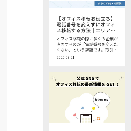
【オフィス移転お役立ち】
電話番号を変えずにオフィ
ス移転する方法｜エリア制
限とクラウドPBXの活用
オフィス移転の際に多くの企業が
直面するのが「電話番号を変えた
くない」という課題です。取引先
や顧客に周知する負担や営業機会
2025.08.21
損失を避けるためにも、移転の際
に電話番号を維持できるかどうか
は大きな検討ポイントとなりま
す。 本記事では、電話番号を変
えずに移転する方法と番号が変わ
らないエリア範囲、エリア外でも
番号を維持できるサービスについ
て解説します。 ご相談は無料！
お