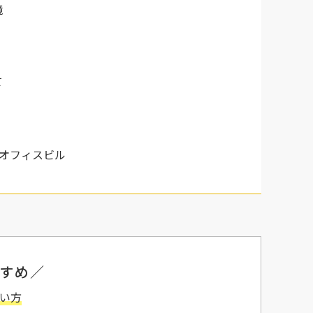
境
て
オフィスビル
すめ／
たい方