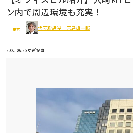
ン内で周辺環境も充実！
豊島区
北区
板橋区
立川市
代表取締役 原島雄一郎
武蔵野市
八王子市
東京
多摩市
2025.06.25 更新記事