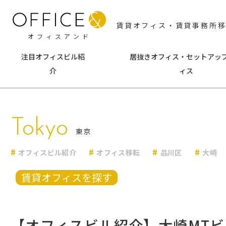
賃貸オフィス・賃貸事務所
オフィスアンド
注目オフィスビル紹
居抜きオフィス・セットアッ
介
ィス
東京
神
Tokyo
千代田区
中央区
横浜
東京
港区
新宿区
みな
オフィスビル紹介
オフィス移転
品川区
大崎
渋谷区
文京区
海老
台東区
墨田区
その
賃貸オフィスを探す
江東区
品川区
目黒区
大田区
【オフィスビル紹介】大崎MT
世田谷区
中野区