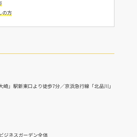
方
しの
方
大崎」駅新東口より徒歩7分／京浜急行線「北品川」
）
※大崎ビジネスガーデン全体