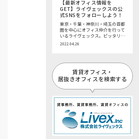
【最新オフィス情報を
GET】ライヴェックスの公
式SNSをフォローしよう！
東京・千葉・神奈川・埼玉の首都
圏を中心にオフィス仲介を行って
いるライヴェックス。ピッタリな
オフィスのご紹介・仲介はもちろ
2022.04.26
ん、内装工事やレイアウトデザイ
ンのご相談、お引越しや退去後の
ご相談までワンストップで一括サ
ポート可能なところが魅力です！
賃貸オフィス・
ライヴェックスでは、各SNSで
様々なオフィス情報を発信してい
居抜きオフィスを検索する
ます。お好きなSNSをフォローし
て、最新のオフィス移転情報