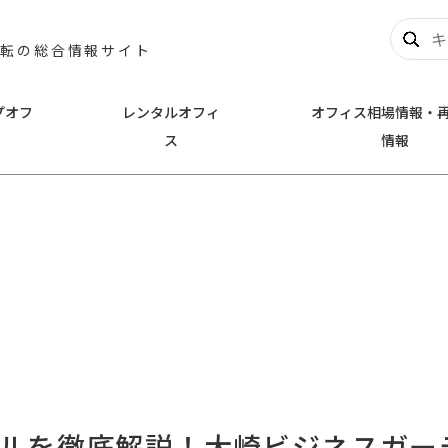
移転の総合情報サイト
プオフ
レンタルオフィ
オフィス相場情報・
ス
情報
奈川
千葉
新横浜
千葉市中央区
幕張
とみらい
川崎
浦安市
名
その他横浜市
他川崎市
ビルを徹底解説！大崎ビジネスガー