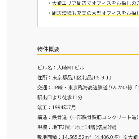
・
大崎エリア周辺
で
オフィスをお探しの
・
周辺環境も充実の大型オフィスを
お探
物件概要
ビル名：大崎MTビル
住所：東京都品川区北品川5-9-11
交通：JR線・東京臨海高速鉄道りんかい線「
駅出口より徒歩11分
竣工：1994年7月
構造：鉄骨造（一部鉄骨鉄筋コンクリート造
規模：地下3階／地上14階(塔屋2階)
敷地面積：14,565.52m²（4,406.0坪）