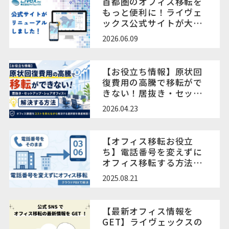
首都圏のオフィス移転を
もっと便利に！ライヴェ
ックス公式サイトが大規
模リニューアル
2026.06.09
【お役立ち情報】原状回
復費用の高騰で移転がで
きない！居抜き・セット
アップ・オフィス時間貸
2026.04.23
しサービスで解決する方
法
【オフィス移転お役立
ち】電話番号を変えずに
オフィス移転する方法｜
エリア制限とクラウド
2025.08.21
PBXの活用
【最新オフィス情報を
GET】ライヴェックスの