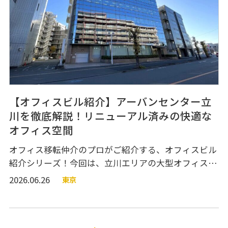
オフィス移転関連
【オフィスビル紹介】アーバンセンター立
川を徹底解説！リニューアル済みの快適な
オフィス空間
オフィス移転仲介のプロがご紹介する、オフィスビル
個人情報の取り扱いについて
運営会社
紹介シリーズ！今回は、立川エリアの大型オフィスビ
ル『アーバンセンター立川』のご紹介です。 ビル外
2026.06.26
東京
観、エレベーターホール、共用部分、オフィスフロ
ア、ビル設備などをご紹介しています。図面や360度
VR内覧動画もあるので、ぜひご参考にしてください！