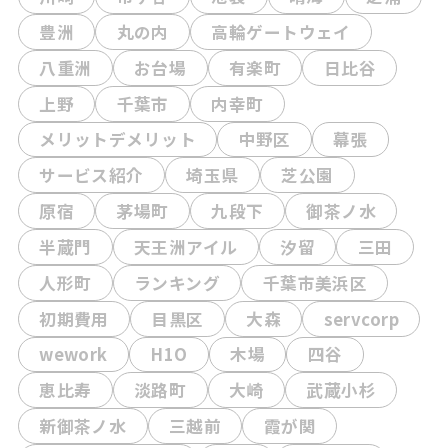
豊洲
丸の内
高輪ゲートウェイ
八重洲
お台場
有楽町
日比谷
上野
千葉市
内幸町
メリットデメリット
中野区
幕張
サービス紹介
埼玉県
芝公園
原宿
茅場町
九段下
御茶ノ水
半蔵門
天王洲アイル
汐留
三田
人形町
ランキング
千葉市美浜区
初期費用
目黒区
大森
servcorp
wework
H1O
木場
四谷
恵比寿
淡路町
大崎
武蔵小杉
新御茶ノ水
三越前
霞が関