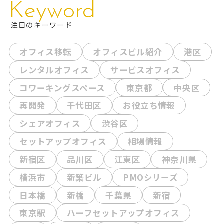
物件概要 ビル名：アーバンセンター立川住所：東京都
Keyword
立川市曙町1-22
注目のキーワード
オフィス移転
オフィスビル紹介
港区
レンタルオフィス
サービスオフィス
コワーキングスペース
東京都
中央区
再開発
千代田区
お役立ち情報
シェアオフィス
渋谷区
セットアップオフィス
相場情報
新宿区
品川区
江東区
神奈川県
横浜市
新築ビル
PMOシリーズ
日本橋
新橋
千葉県
新宿
東京駅
ハーフセットアップオフィス