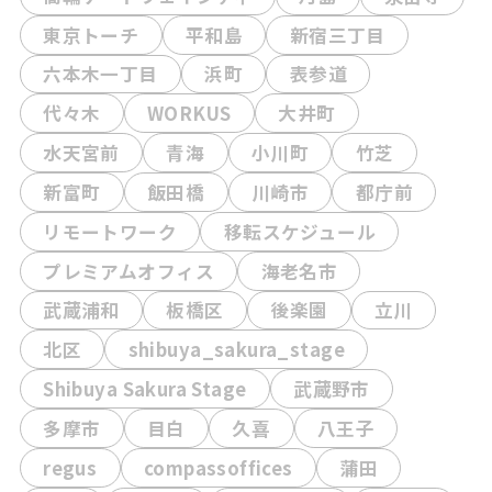
東京トーチ
平和島
新宿三丁目
六本木一丁目
浜町
表参道
代々木
WORKUS
大井町
水天宮前
青海
小川町
竹芝
新富町
飯田橋
川崎市
都庁前
リモートワーク
移転スケジュール
プレミアムオフィス
海老名市
武蔵浦和
板橋区
後楽園
立川
北区
shibuya_sakura_stage
Shibuya Sakura Stage
武蔵野市
多摩市
目白
久喜
八王子
regus
compassoffices
蒲田