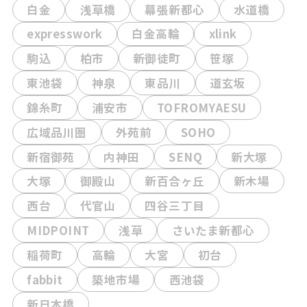
白金
浅草橋
幕張新都心
水道橋
expresswork
白金高輪
xlink
駒込
柏市
新御徒町
笹塚
東池袋
神泉
東品川
道玄坂
錦糸町
浦安市
TOFROMYAESU
広域品川圏
外苑前
SOHO
新宿御苑
内神田
SENQ
新大塚
大塚
御殿山
新百合ヶ丘
新木場
西台
代官山
四谷三丁目
MIDPOINT
浅草
さいたま新都心
稲荷町
高輪
大宮
初台
fabbit
築地市場
西池袋
新日本橋