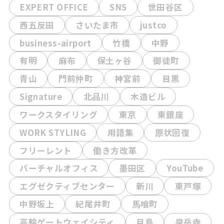
EXPERT OFFICE
SNS
世田谷区
西五反田
さいたま市
justco
business-airport
竹橋
中野
有明
麻布
保土ヶ谷
御徒町
青山
門前仲町
神宮前
目黒
Signature
北品川
木造ビル
ワークスタイリング
東京
東銀座
WORK STYLING
用語集
原状回復
フリーレント
働き方改革
バーチャルオフィス
墨田区
YouTube
エグゼクティブセンター
新川
東戸塚
中野坂上
紀尾井町
馬喰町
高輪ゲートウェイシティ
月島
泉岳寺