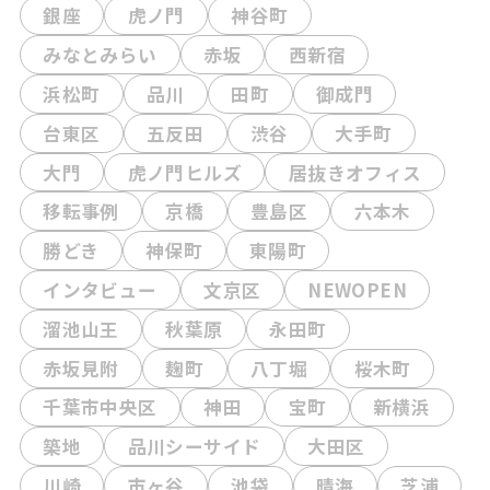
銀座
虎ノ門
神谷町
みなとみらい
赤坂
西新宿
浜松町
品川
田町
御成門
台東区
五反田
渋谷
大手町
大門
虎ノ門ヒルズ
居抜きオフィス
移転事例
京橋
豊島区
六本木
勝どき
神保町
東陽町
インタビュー
文京区
NEWOPEN
溜池山王
秋葉原
永田町
赤坂見附
麹町
八丁堀
桜木町
千葉市中央区
神田
宝町
新横浜
築地
品川シーサイド
大田区
川崎
市ヶ谷
池袋
晴海
芝浦