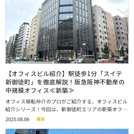
ション空間を多く確保した仕様の3種類から選べま
す。ワンフロア約50坪の比
【オフィスビル紹介】駅徒歩1分「スイテ
新御徒町」を徹底解説！阪急阪神不動産の
中規模オフィス≪新築≫
オフィス移転仲介のプロがご紹介する、オフィスビル
紹介シリーズ！今回は、新御徒町エリアの新築オフィ
スビル『スイテ新御徒町』のご紹介です。新御徒町エ
2025.08.06
東京
リアでオフィスのご移転をお探しの方はぜひご覧くだ
さい！ ビルエントランス、エレベーターホール、共用