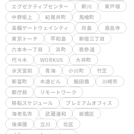
エグゼクティブセンター
新川
東戸塚
中野坂上
紀尾井町
馬喰町
高輪ゲートウェイシティ
月島
泉岳寺
東京トーチ
平和島
新宿三丁目
六本木一丁目
浜町
表参道
代々木
WORKUS
大井町
水天宮前
青海
小川町
竹芝
新富町
木造ビル
飯田橋
川崎市
都庁前
リモートワーク
移転スケジュール
プレミアムオフィス
海老名市
武蔵浦和
板橋区
後楽園
立川
北区