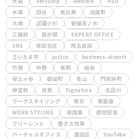
大森
servcorp
wework
H1O
木場
四谷
恵比寿
淡路町
大崎
武蔵小杉
新御茶ノ水
三越前
霞が関
EXPERT OFFICE
SNS
世田谷区
西五反田
さいたま市
justco
business-airport
竹橋
中野
有明
麻布
保土ヶ谷
御徒町
青山
門前仲町
神宮前
目黒
Signature
北品川
ワークスタイリング
東京
東銀座
WORK STYLING
用語集
原状回復
フリーレント
働き方改革
バーチャルオフィス
墨田区
YouTube