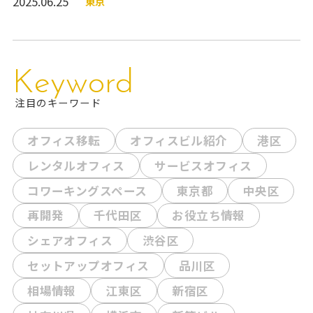
2025.06.25
東京
野THビル』のご紹介です。 ビルエントランス、エレ
ベーターホール、共用部分、オフィスフロア、ビル設
備などをご紹介しています。図面や360度VR内覧動画
もあるので、ぜひご参考にしてください！ 物件概要
Keyword
ビル名：上野TH
注目のキーワード
オフィス移転
オフィスビル紹介
港区
レンタルオフィス
サービスオフィス
コワーキングスペース
東京都
中央区
再開発
千代田区
お役立ち情報
シェアオフィス
渋谷区
セットアップオフィス
品川区
相場情報
江東区
新宿区