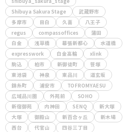
shibuya_sakura_stage
Shibuya Sakura Stage
武蔵野市
多摩市
目白
久喜
八王子
regus
compassoffices
蒲田
白金
浅草橋
幕張新都心
水道橋
expresswork
白金高輪
xlink
駒込
柏市
新御徒町
笹塚
東池袋
神泉
東品川
道玄坂
錦糸町
浦安市
TOFROMYAESU
広域品川圏
外苑前
SOHO
新宿御苑
内神田
SENQ
新大塚
大塚
御殿山
新百合ヶ丘
新木場
西台
代官山
四谷三丁目