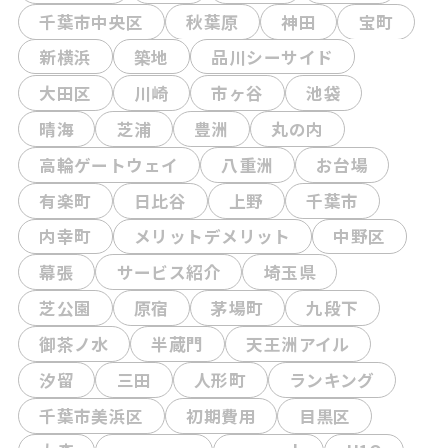
千葉市中央区
秋葉原
神田
宝町
新横浜
築地
品川シーサイド
大田区
川崎
市ヶ谷
池袋
晴海
芝浦
豊洲
丸の内
高輪ゲートウェイ
八重洲
お台場
有楽町
日比谷
上野
千葉市
内幸町
メリットデメリット
中野区
幕張
サービス紹介
埼玉県
芝公園
原宿
茅場町
九段下
御茶ノ水
半蔵門
天王洲アイル
汐留
三田
人形町
ランキング
千葉市美浜区
初期費用
目黒区