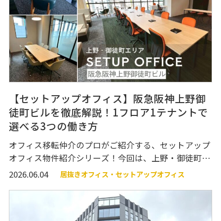
オフィス移転関連
【セットアップオフィス】阪急阪神上野御
徒町ビルを徹底解説！1フロア1テナントで
選べる3つの働き方
オフィス移転仲介のプロがご紹介する、セットアップ
個人情報の取り扱いについて
運営会社
オフィス物件紹介シリーズ！今回は、上野・御徒町エ
リアのオフィスビル「阪急阪神上野御徒町ビル」のセ
2026.06.04
居抜きオフィス・セットアップオフィス
ットアップオフィス区画をご紹介いたします！ 阪急阪
神不動産株式会社が運営するセットアップオフィス
で、固定席仕様・フリーアドレス仕様・コミュニケー