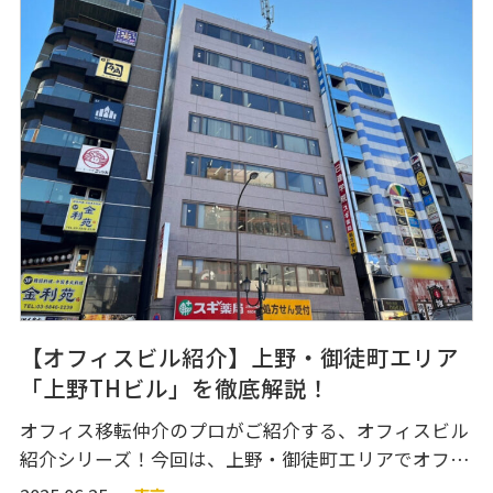
部分、オフィスフロア、ビル設備などをご紹介してい
ます。図面や360度VR内覧動画もあるのでご参考にし
てください。 物件
【オフィスビル紹介】上野・御徒町エリア
「上野THビル」を徹底解説！
オフィス移転仲介のプロがご紹介する、オフィスビル
紹介シリーズ！今回は、上野・御徒町エリアでオフィ
ス移転をご検討中の方へぜひチェックして欲しい『上