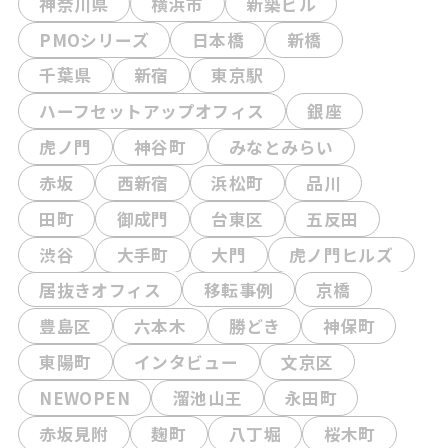
神奈川県
横浜市
新築ビル
PMOシリーズ
日本橋
新橋
千葉県
新宿
東京駅
ハーフセットアップオフィス
銀座
虎ノ門
神谷町
みなとみらい
赤坂
西新宿
浜松町
品川
田町
御成門
台東区
五反田
渋谷
大手町
大門
虎ノ門ヒルズ
居抜きオフィス
移転事例
京橋
豊島区
六本木
勝どき
神保町
東陽町
インタビュー
文京区
NEWOPEN
溜池山王
永田町
赤坂見附
麹町
八丁堀
桜木町