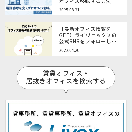
オフィス移転する方法｜
エリア制限とクラウド
2025.08.21
PBXの活用
【最新オフィス情報を
GET】ライヴェックスの
公式SNSをフォローしよ
う！
2022.04.26
賃貸オフィス・
居抜きオフィスを検索する