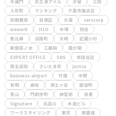
半蔵門
天王洲アイル
汐留
三田
人形町
ランキング
千葉市美浜区
初期費用
目黒区
大森
servcorp
wework
H1O
木場
四谷
恵比寿
淡路町
大崎
武蔵小杉
新御茶ノ水
三越前
霞が関
EXPERT OFFICE
SNS
世田谷区
西五反田
さいたま市
justco
business-airport
竹橋
中野
有明
麻布
保土ヶ谷
御徒町
青山
門前仲町
神宮前
目黒
Signature
北品川
木造ビル
ワークスタイリング
東京
東銀座