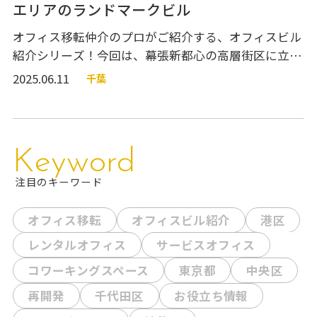
エリアのランドマークビル
オフィス移転仲介のプロがご紹介する、オフィスビル
紹介シリーズ！今回は、幕張新都心の高層街区に立地
する大型ビル『幕張テクノガーデン』のご紹介です。
2025.06.11
千葉
ビルエントランス、エレベーターホール、共用部分、
オフィスフロア、ビル設備、周辺施設などをご紹介し
ています。図面や360度VR内覧動画もあるので、幕張
周辺で高層ビルへのご移転をご検討中の方はぜひご参
Keyword
考にしてください！
注目のキーワード
オフィス移転
オフィスビル紹介
港区
レンタルオフィス
サービスオフィス
コワーキングスペース
東京都
中央区
再開発
千代田区
お役立ち情報