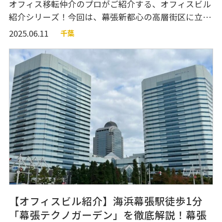
オフィス移転仲介のプロがご紹介する、オフィスビル
紹介シリーズ！今回は、幕張新都心の高層街区に立地
するビル『幕張ベイタワー』のご紹介です。 ビルエン
2025.06.11
千葉
トランス、エレベーターホール、共用部分、オフィス
フロア、ビル設備、周辺施設などをご紹介していま
す。図面や360度VR内覧動画もあるので、幕張周辺で
高層ビルへのご移転をご検討中の方はぜひご参考にし
てください！ 物件概
【オフィスビル紹介】海浜幕張駅徒歩1分
「幕張テクノガーデン」を徹底解説！幕張