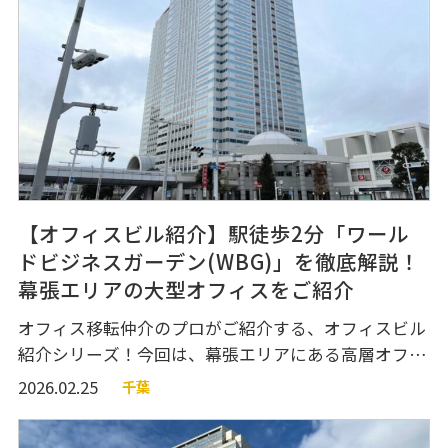
オフィス移転関連
【オフィスビル紹介】駅徒歩2分「ワール
ドビジネスガーデン(WBG)」を徹底解説！
幕張エリアの大型オフィスをご紹介
個人情報の取り扱いについて
運営会社
オフィス移転仲介のプロがご紹介する、オフィスビル
紹介シリーズ！今回は、幕張エリアにある高層オフィ
スビル『ワールドビジネスガーデン（WBG）』のご紹
2026.02.25
千葉
介です。 ビルエントランス、エレベーターホール、共
用部分、オフィスフロア、ビル設備、周辺施設などを