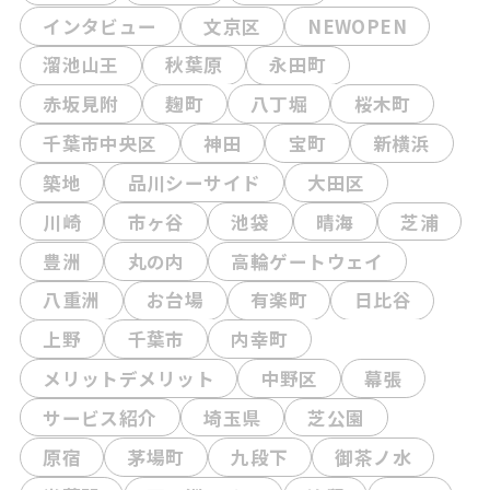
インタビュー
文京区
NEWOPEN
溜池山王
秋葉原
永田町
赤坂見附
麹町
八丁堀
桜木町
千葉市中央区
神田
宝町
新横浜
築地
品川シーサイド
大田区
川崎
市ヶ谷
池袋
晴海
芝浦
豊洲
丸の内
高輪ゲートウェイ
八重洲
お台場
有楽町
日比谷
上野
千葉市
内幸町
メリットデメリット
中野区
幕張
サービス紹介
埼玉県
芝公園
原宿
茅場町
九段下
御茶ノ水