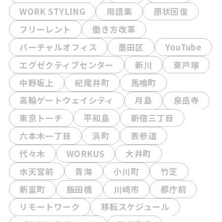
WORK STYLING
用語集
原状回復
フリーレント
働き方改革
バーチャルオフィス
墨田区
YouTube
エグゼクティブセンター
新川
東戸塚
中野坂上
紀尾井町
馬喰町
高輪ゲートウェイシティ
月島
泉岳寺
東京トーチ
平和島
新宿三丁目
六本木一丁目
浜町
表参道
代々木
WORKUS
大井町
水天宮前
青海
小川町
竹芝
新富町
飯田橋
川崎市
都庁前
リモートワーク
移転スケジュール