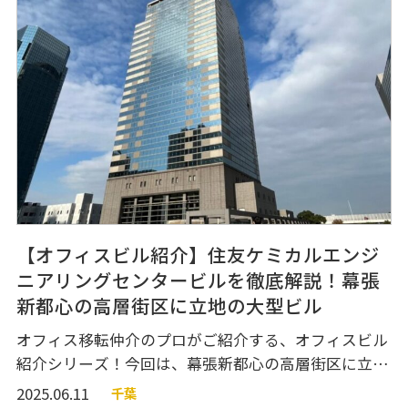
ご紹介しています。図面や360度VR内覧動画もあるの
で、幕張周辺で高層ビルへのご移転をご検討中の方は
ぜひご参考にして
【オフィスビル紹介】住友ケミカルエンジ
ニアリングセンタービルを徹底解説！幕張
新都心の高層街区に立地の大型ビル
オフィス移転仲介のプロがご紹介する、オフィスビル
紹介シリーズ！今回は、幕張新都心の高層街区に立地
するビル『住友ケミカルエンジニアリングセンタービ
2025.06.11
千葉