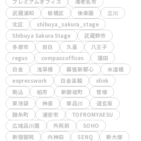
プレミアムオフィス
海老名市
武蔵浦和
板橋区
後楽園
立川
北区
shibuya_sakura_stage
Shibuya Sakura Stage
武蔵野市
多摩市
目白
久喜
八王子
regus
compassoffices
蒲田
白金
浅草橋
幕張新都心
水道橋
expresswork
白金高輪
xlink
駒込
柏市
新御徒町
笹塚
東池袋
神泉
東品川
道玄坂
錦糸町
浦安市
TOFROMYAESU
広域品川圏
外苑前
SOHO
新宿御苑
内神田
SENQ
新大塚