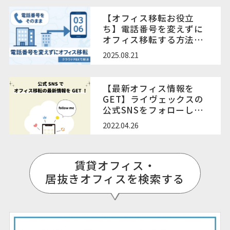
法
【オフィス移転お役立
ち】電話番号を変えずに
オフィス移転する方法｜
エリア制限とクラウド
2025.08.21
PBXの活用
【最新オフィス情報を
GET】ライヴェックスの
公式SNSをフォローしよ
う！
2022.04.26
賃貸オフィス・
居抜きオフィスを検索する