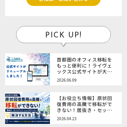
PICK UP!
首都圏のオフィス移転を
もっと便利に！ライヴェ
ックス公式サイトが大規
模リニューアル
2026.06.09
【お役立ち情報】原状回
復費用の高騰で移転がで
きない！居抜き・セット
アップ・オフィス時間貸
2026.04.23
しサービスで解決する方