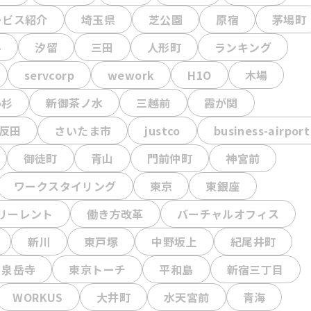
ービス紹介
埼玉県
芝公園
原宿
茅場町
ル
汐留
三田
人形町
ランキング
servcorp
wework
H1O
木場
小杉
新御茶ノ水
三越前
霞が関
反田
さいたま市
justco
business-airport
御徒町
青山
門前仲町
神宮前
ワークスタイリング
東京
東銀座
リーレント
働き方改革
バーチャルオフィス
新川
東戸塚
中野坂上
紀尾井町
泉岳寺
東京トーチ
平和島
新宿三丁目
WORKUS
大井町
水天宮前
青海