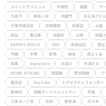
メリットデメリット
中野区
幕張
サ
九段下
御茶ノ水
半蔵門
天王洲アイ
千葉市美浜区
初期費用
目黒区
大森
四谷
恵比寿
淡路町
大崎
武蔵
EXPERT OFFICE
SNS
世田谷区
西五
竹橋
中野
有明
麻布
保土ヶ谷
目黒
Signature
北品川
木造ビル
WORK STYLING
用語集
原状回復
フ
墨田区
YouTube
エグゼクティブセンター
馬喰町
高輪ゲートウェイシティ
月島
六本木一丁目
浜町
表参道
代々木