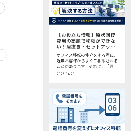
随時メールで届く新機能
【お役立ち情報】原状回復
費用の高騰で移転ができな
い！居抜き・セットアッ
プ・オフィス時間貸しサー
オフィス移転の仲介をする際に、
ビスで解決する方法
近年お客様からよくご相談される
ことがあります。それは、「原状
回復費用が予想以上に高い」「移
2026.04.23
転したいけど、退去コストが重く
て踏み切れない」という声です。
近年の物価高上昇に伴う原状回復
費用の高騰に加え、人員の増加や
出社率の上昇による会議室不足・
座席不足といった課題も増えてき
ている状況です。本来であれば移
転や増床で解決したいところで