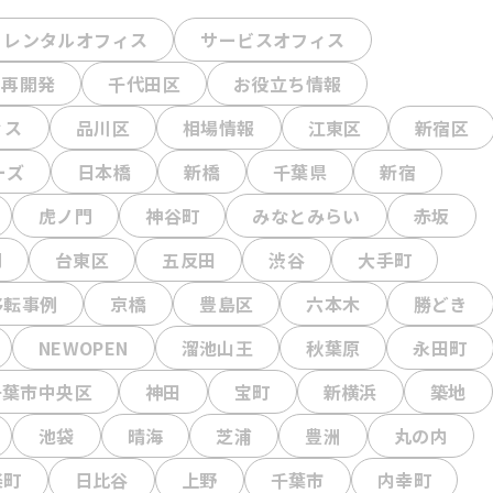
レンタルオフィス
サービスオフィス
再開発
千代田区
お役立ち情報
ィス
品川区
相場情報
江東区
新宿区
ーズ
日本橋
新橋
千葉県
新宿
虎ノ門
神谷町
みなとみらい
赤坂
門
台東区
五反田
渋谷
大手町
移転事例
京橋
豊島区
六本木
勝どき
NEWOPEN
溜池山王
秋葉原
永田町
千葉市中央区
神田
宝町
新横浜
築地
池袋
晴海
芝浦
豊洲
丸の内
楽町
日比谷
上野
千葉市
内幸町