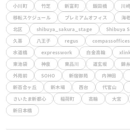
小川町
竹芝
新富町
飯田橋
川
移転スケジュール
プレミアムオフィス
海
北区
shibuya_sakura_stage
Shibuya S
久喜
八王子
regus
compassoffices
水道橋
expresswork
白金高輪
xlin
東池袋
神泉
東品川
道玄坂
錦
外苑前
SOHO
新宿御苑
内神田
新百合ヶ丘
新木場
西台
代官山
さいたま新都心
稲荷町
高輪
大宮
新日本橋