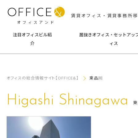
賃貸オフィス・賃貸事務所
オフィスアンド
注目オフィスビル紹
居抜きオフィス・セットアッ
介
ィス
東京
神
千代田区
中央区
横浜
オフィスの総合情報サイト【OFFICE&】
東品川
港区
新宿区
みな
Higashi Shinagawa
渋谷区
文京区
海老
東
台東区
墨田区
その
江東区
品川区
目黒区
大田区
世田谷区
中野区