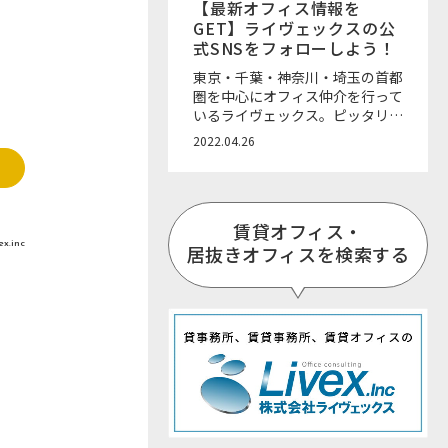
【最新オフィス情報を
GET】ライヴェックスの公
式SNSをフォローしよう！
東京・千葉・神奈川・埼玉の首都
圏を中心にオフィス仲介を行って
いるライヴェックス。ピッタリな
オフィスのご紹介・仲介はもちろ
2022.04.26
ん、内装工事やレイアウトデザイ
せ
ンのご相談、お引越しや退去後の
ご相談までワンストップで一括サ
ポート可能なところが魅力です！
賃貸オフィス・
ライヴェックスでは、各SNSで
様々なオフィス情報を発信してい
ex.inc
居抜きオフィスを検索する
ます。お好きなSNSをフォローし
て、最新のオフィス移転情報