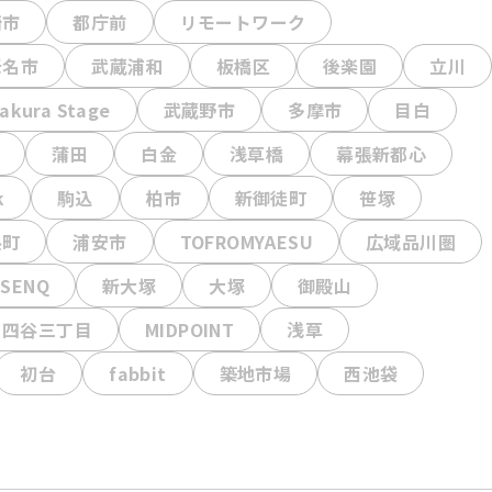
崎市
都庁前
リモートワーク
老名市
武蔵浦和
板橋区
後楽園
立川
akura Stage
武蔵野市
多摩市
目白
蒲田
白金
浅草橋
幕張新都心
k
駒込
柏市
新御徒町
笹塚
糸町
浦安市
TOFROMYAESU
広域品川圏
SENQ
新大塚
大塚
御殿山
四谷三丁目
MIDPOINT
浅草
初台
fabbit
築地市場
西池袋