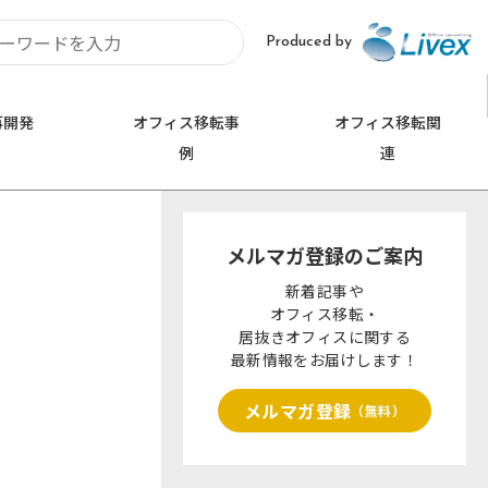
Produced by
再開発
オフィス移転事
オフィス移転関
例
連
お問い合わせ
埼玉
0120-620-213
メルマガ登録のご案内
久喜市
さいたま市
新着記事や
オフィス移転・
居抜きオフィスに関する
最新情報をお届けします！
メルマガ登録
（無料）