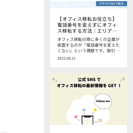
【オフィス移転お役立ち】
電話番号を変えずにオフィ
ス移転する方法｜エリア制
限とクラウドPBXの活用
オフィス移転の際に多くの企業が
直面するのが「電話番号を変えた
くない」という課題です。取引先
や顧客に周知する負担や営業機会
2025.08.21
損失を避けるためにも、移転の際
に電話番号を維持できるかどうか
は大きな検討ポイントとなりま
す。 本記事では、電話番号を変
えずに移転する方法と番号が変わ
らないエリア範囲、エリア外でも
番号を維持できるサービスについ
て解説します。 ご相談は無料！
お