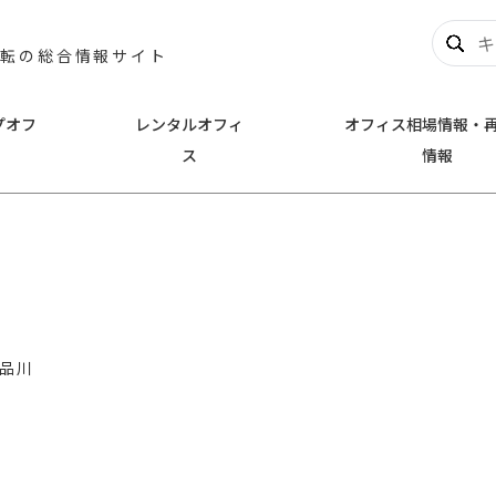
移転の総合情報サイト
プオフ
レンタルオフィ
オフィス相場情報・
ス
情報
奈川
千葉
新横浜
千葉市中央区
幕張
とみらい
川崎
浦安市
名
その他横浜市
品川
他川崎市