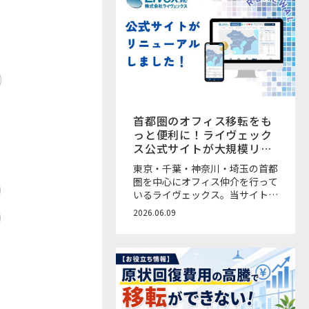
首都圏のオフィス移転をも
っと便利に！ライヴェック
ス公式サイトが大規模リニ
ューアル
東京・千葉・神奈川・埼玉の首都
圏を中心にオフィス仲介を行って
いるライヴェックス。当サイト
「OFFICE&（オフィスアン
2026.06.09
ド）」を運営するオフィス移転仲
介会社です！ このたび、ライヴ
ェックスの公式サイトが大規模リ
ニューアルをいたしました。さら
に見やすく、物件の検索やお問い
合わせがしやすくなっています。
また、希望条件に合う新着物件が