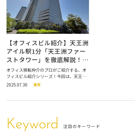
豊島区
北区
板橋区
立川市
武蔵野市
八王子市
多摩市
【オフィスビル紹介】天王洲
アイル駅1分「天王洲ファー
ストタワー」を徹底解説！周
辺環境・併設施設も充実の大
オフィス移転仲介のプロがご紹介する、オ
型ビル
フィスビル紹介シリーズ！今回は、天王洲
エリアのハイグレード物件『天王洲ファー
2025.07.30
東京
ストタワー』のご紹介です。 ビルエントラ
ンス、エレベーターホール、共用部分、オ
フィスフロア、ビル設備、周辺施設などを
ご紹介しています。図面や360度VR内覧動
画もあるので、天王洲エリアでハイスペッ
クオフィスや高層ビルへのご移転をご検討
Keyword
注目のキーワード
中の方はぜひ