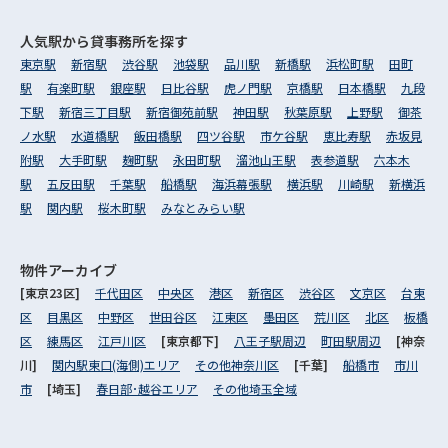
人気駅から
貸事務所を探す
東京駅
新宿駅
渋谷駅
池袋駅
品川駅
新橋駅
浜松町駅
田町
駅
有楽町駅
銀座駅
日比谷駅
虎ノ門駅
京橋駅
日本橋駅
九段
下駅
新宿三丁目駅
新宿御苑前駅
神田駅
秋葉原駅
上野駅
御茶
ノ水駅
水道橋駅
飯田橋駅
四ツ谷駅
市ケ谷駅
恵比寿駅
赤坂見
附駅
大手町駅
麹町駅
永田町駅
溜池山王駅
表参道駅
六本木
駅
五反田駅
千葉駅
船橋駅
海浜幕張駅
横浜駅
川崎駅
新横浜
駅
関内駅
桜木町駅
みなとみらい駅
物件アーカイブ
[東京23区]
千代田区
中央区
港区
新宿区
渋谷区
文京区
台東
区
目黒区
中野区
世田谷区
江東区
墨田区
荒川区
北区
板橋
区
練馬区
江戸川区
[東京都下]
八王子駅周辺
町田駅周辺
[神奈
川]
関内駅東口(海側)エリア
その他神奈川区
[千葉]
船橋市
市川
市
[埼玉]
春日部･越谷エリア
その他埼玉全域