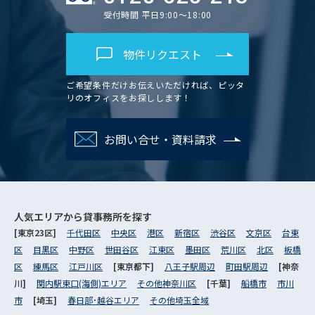
受付時間 平日9:00～18:00
物件リクエスト
ご希望条件だけお伝えいただければ、ピッタ
リのオフィスをお探しします！
お問い合せ・資料請求
人気エリアから
貸事務所を探す
[東京23区]
千代田区
中央区
港区
新宿区
渋谷区
文京区
台東
区
目黒区
中野区
世田谷区
江東区
墨田区
荒川区
北区
板橋
区
練馬区
江戸川区
[東京都下]
八王子駅周辺
町田駅周辺
[神奈
川]
関内駅東口(海側)エリア
その他神奈川区
[千葉]
船橋市
市川
市
[埼玉]
春日部･越谷エリア
その他埼玉全域