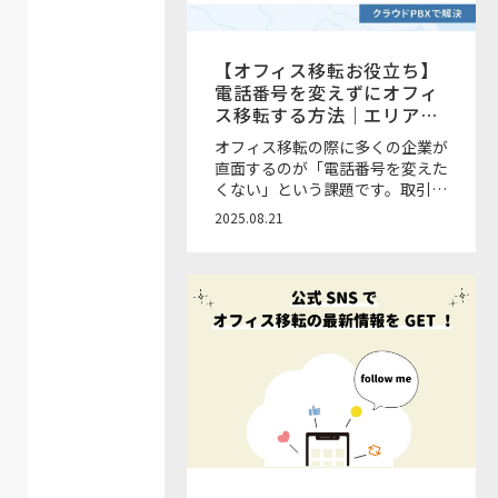
【オフィス移転お役立ち】
電話番号を変えずにオフィ
ス移転する方法｜エリア制
限とクラウドPBXの活用
オフィス移転の際に多くの企業が
直面するのが「電話番号を変えた
くない」という課題です。取引先
や顧客に周知する負担や営業機会
2025.08.21
損失を避けるためにも、移転の際
に電話番号を維持できるかどうか
は大きな検討ポイントとなりま
す。 本記事では、電話番号を変
えずに移転する方法と番号が変わ
らないエリア範囲、エリア外でも
番号を維持できるサービスについ
て解説します。 ご相談は無料！
お