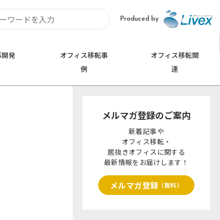
Produced by
再開発
オフィス移転事
オフィス移転関
例
連
お問い合わせ
埼玉
0120-620-213
メルマガ登録のご案内
久喜市
さいたま市
新着記事や
オフィス移転・
居抜きオフィスに関する
最新情報をお届けします！
メルマガ登録
（無料）