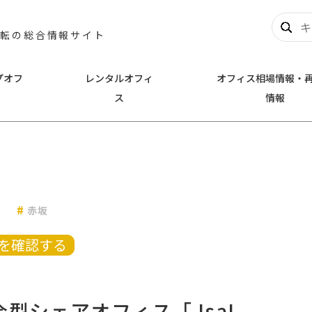
移転の総合情報サイト
プオフ
レンタルオフィ
オフィス相場情報・
ス
情報
奈川
千葉
新横浜
千葉市中央区
幕張
とみらい
川崎
浦安市
赤坂
名
その他横浜市
他川崎市
を確認する
シェアオフィス「 IsaI