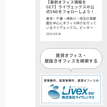
【最新オフィス情報を
GET】ライヴェックスの公
式SNSをフォローしよう！
東京・千葉・神奈川・埼玉の首都
圏を中心にオフィス仲介を行って
いるライヴェックス。ピッタリな
オフィスのご紹介・仲介はもちろ
2022.04.26
ん、内装工事やレイアウトデザイ
ンのご相談、お引越しや退去後の
ご相談までワンストップで一括サ
ポート可能なところが魅力です！
賃貸オフィス・
ライヴェックスでは、各SNSで
様々なオフィス情報を発信してい
居抜きオフィスを検索する
ます。お好きなSNSをフォローし
て、最新のオフィス移転情報