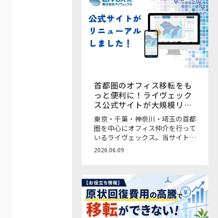
首都圏のオフィス移転をも
っと便利に！ライヴェック
ス公式サイトが大規模リニ
ューアル
東京・千葉・神奈川・埼玉の首都
圏を中心にオフィス仲介を行って
いるライヴェックス。当サイト
「OFFICE&（オフィスアン
2026.06.09
ド）」を運営するオフィス移転仲
介会社です！ このたび、ライヴ
ェックスの公式サイトが大規模リ
ニューアルをいたしました。さら
に見やすく、物件の検索やお問い
合わせがしやすくなっています。
また、希望条件に合う新着物件が