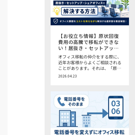
随時メールで届く新機能
【お役立ち情報】原状回復
費用の高騰で移転ができな
い！居抜き・セットアッ
プ・オフィス時間貸しサー
オフィス移転の仲介をする際に、
ビスで解決する方法
近年お客様からよくご相談される
ことがあります。それは、「原状
回復費用が予想以上に高い」「移
2026.04.23
転したいけど、退去コストが重く
て踏み切れない」という声です。
近年の物価高上昇に伴う原状回復
費用の高騰に加え、人員の増加や
出社率の上昇による会議室不足・
座席不足といった課題も増えてき
ている状況です。本来であれば移
転や増床で解決したいところで