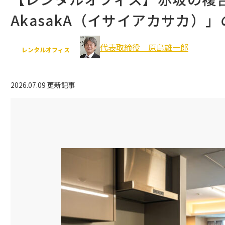
AkasakA（イサイアカサカ）
豊島区
北区
板橋区
立川市
代表取締役 原島雄一郎
武蔵野市
八王子市
レンタルオフィス
多摩市
2026.07.09 更新記事