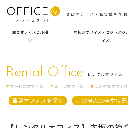
賃貸オフィス・賃貸事務所
オフィスアンド
注目オフィスビル紹
居抜きオフィス・セットアッ
介
ィス
東京
神
Rental Office
千代田区
中央区
横浜
レンタルオフィス
港区
新宿区
みな
サービスオフィス
シェアオフィス
レンタルオフィス
渋谷区
文京区
海老
台東区
墨田区
その
賃貸オフィスを探す
この拠点の空室状況
江東区
品川区
目黒区
大田区
【レンタルオフィス】赤坂の複合型
世田谷区
中野区