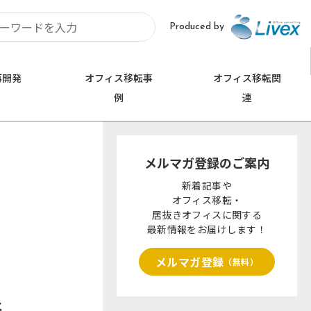
Produced by
再開発
オフィス移転事
オフィス移転関
例
連
お問い合わせ
埼玉
0120-620-213
メルマガ登録のご案内
久喜市
さいたま市
新着記事や
オフィス移転・
居抜きオフィスに関する
最新情報をお届けします！
メルマガ登録
（無料）
楽