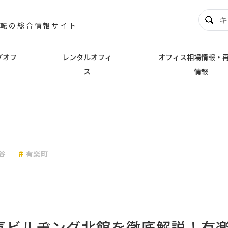
移転の総合情報サイト
プオフ
レンタルオフィ
オフィス相場情報・
ス
情報
奈川
千葉
新横浜
千葉市中央区
幕張
とみらい
川崎
浦安市
谷
有楽町
名
その他横浜市
他川崎市
気ビルヂング北館を徹底解説！有