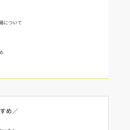
備について
め
すめ／