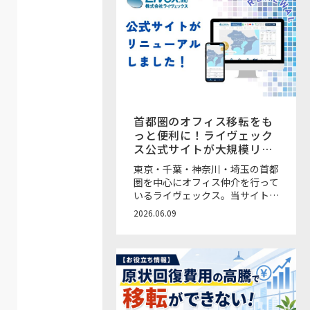
首都圏のオフィス移転をも
っと便利に！ライヴェック
ス公式サイトが大規模リニ
ューアル
東京・千葉・神奈川・埼玉の首都
圏を中心にオフィス仲介を行って
いるライヴェックス。当サイト
「OFFICE&（オフィスアン
2026.06.09
ド）」を運営するオフィス移転仲
介会社です！ このたび、ライヴ
ェックスの公式サイトが大規模リ
ニューアルをいたしました。さら
に見やすく、物件の検索やお問い
合わせがしやすくなっています。
また、希望条件に合う新着物件が