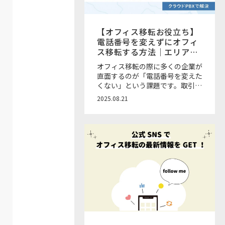
【オフィス移転お役立ち】
電話番号を変えずにオフィ
ス移転する方法｜エリア制
限とクラウドPBXの活用
オフィス移転の際に多くの企業が
直面するのが「電話番号を変えた
くない」という課題です。取引先
や顧客に周知する負担や営業機会
2025.08.21
損失を避けるためにも、移転の際
に電話番号を維持できるかどうか
は大きな検討ポイントとなりま
す。 本記事では、電話番号を変
えずに移転する方法と番号が変わ
らないエリア範囲、エリア外でも
番号を維持できるサービスについ
て解説します。 ご相談は無料！
お