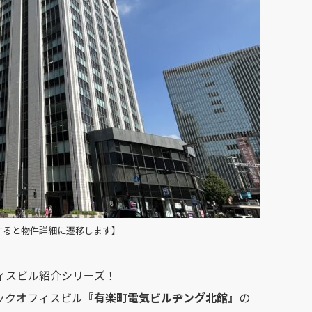
すると物件詳細に遷移します】
ィスビル紹介シリーズ！
ックオフィスビル
『
有楽町電気ビルヂング北館
』
の