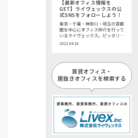
【最新オフィス情報を
GET】ライヴェックスの公
式SNSをフォローしよう！
東京・千葉・神奈川・埼玉の首都
圏を中心にオフィス仲介を行って
いるライヴェックス。ピッタリな
オフィスのご紹介・仲介はもちろ
2022.04.26
ん、内装工事やレイアウトデザイ
ンのご相談、お引越しや退去後の
ご相談までワンストップで一括サ
ポート可能なところが魅力です！
賃貸オフィス・
ライヴェックスでは、各SNSで
様々なオフィス情報を発信してい
居抜きオフィスを検索する
ます。お好きなSNSをフォローし
て、最新のオフィス移転情報