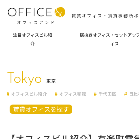
賃貸オフィス・賃貸事務所
オフィスアンド
注目オフィスビル紹
居抜きオフィス・セットアッ
介
ィス
東京
神
Tokyo
千代田区
中央区
横浜
東京
港区
新宿区
みな
オフィスビル紹介
オフィス移転
千代田区
日比
渋谷区
文京区
海老
台東区
墨田区
その
賃貸オフィスを探す
江東区
品川区
目黒区
大田区
【オフィスビル紹介】有楽町電
世田谷区
中野区