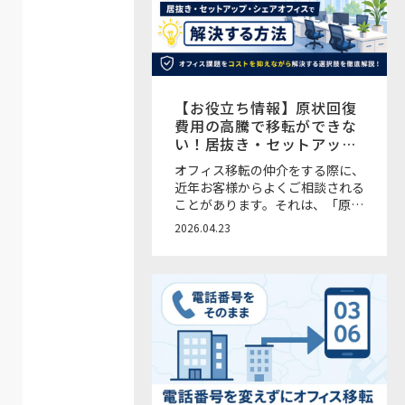
随時メールで届く新機能
【お役立ち情報】原状回復
費用の高騰で移転ができな
い！居抜き・セットアッ
プ・オフィス時間貸しサー
オフィス移転の仲介をする際に、
ビスで解決する方法
近年お客様からよくご相談される
ことがあります。それは、「原状
回復費用が予想以上に高い」「移
2026.04.23
転したいけど、退去コストが重く
て踏み切れない」という声です。
近年の物価高上昇に伴う原状回復
費用の高騰に加え、人員の増加や
出社率の上昇による会議室不足・
座席不足といった課題も増えてき
ている状況です。本来であれば移
転や増床で解決したいところで