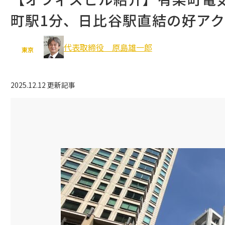
町駅1分、日比谷駅直結の好ア
豊島区
北区
板橋区
立川市
代表取締役 原島雄一郎
武蔵野市
八王子市
東京
多摩市
2025.12.12 更新記事