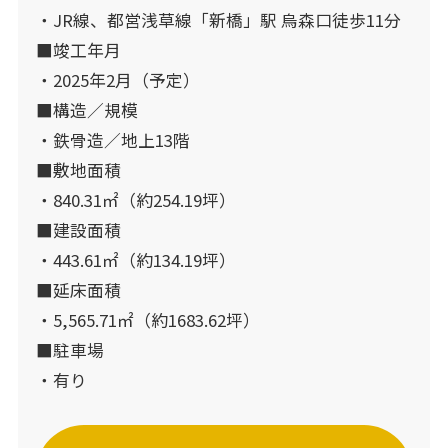
・JR線、都営浅草線「新橋」駅 烏森口徒歩11分
■竣工年月
・2025年2月（予定）
■構造／規模
・鉄骨造／地上13階
■敷地面積
・840.31㎡（約254.19坪）
■建設面積
・443.61㎡（約134.19坪）
■延床面積
・5,565.71㎡（約1683.62坪）
■駐車場
・有り