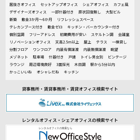
居抜きオフィス
セットアップオフィス
シェアオフィス
カフェ風
デザイナーズオフィス
一部什器付き
原状回復無し
大型ビル
新築
敷金3か月～6か月
リフレッシュスペース
テレカンブース付き
敷金ゼロ
キッチン・バーカウンター付き
個別空調
フリーアドレス
初期費用が安い
スケルトン調
会議室
リノベーションオフィス
天高2.5m以上
屋上
テラス
一棟貸し
分割フロア
ワンフロア
内装有償譲渡
内装無償譲渡
眺望
メゾネット
駐車場
什器付き
戸建
トイレ男女別
ビンテージ
ラウンジ
周辺環境良好
3面採光
木目調
駅から5分以内
かっこいいね
オシャレだね
キッチン
貸事務所・賃貸事務所・賃貸オフィス検索サイト
レンタルオフィス・シェアオフィスの検索サイト