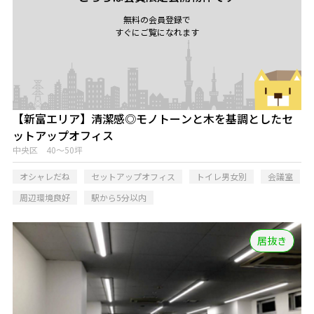
無料の会員登録で
すぐにご覧になれます
【新富エリア】清潔感◎モノトーンと木を基調としたセ
ットアップオフィス
中央区 40～50坪
オシャレだね
セットアップオフィス
トイレ男女別
会議室
周辺環境良好
駅から5分以内
居抜き