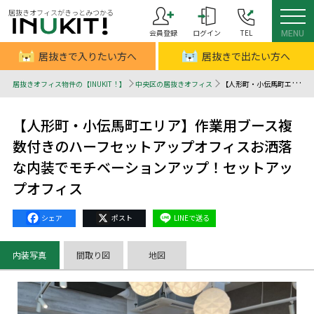
居抜きオフィスがきっとみつかる
会員登録
ログイン
TEL
MENU
居抜きで入りたい方へ
居抜きで出たい方へ
居抜きオフィス物件の【INUKIT！】
中央区の居抜きオフィス
【人形町・小伝馬町エリア】作業用ブース複数付きのハーフセットアップオフィスお洒落な内装でモチベーションアップ！セットアップオフィス - 居抜きオフィスはINUKIT！（イヌキット）
【人形町・小伝馬町エリア】作業用ブース複
数付きのハーフセットアップオフィスお洒落
な内装でモチベーションアップ！セットアッ
プオフィス
Facebook
X
Line
内装写真
間取り図
地図