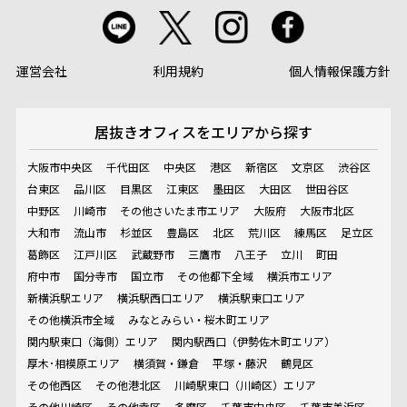
運営会社
利用規約
個人情報保護方針
居抜きオフィスを
エリアから探す
大阪市中央区
千代田区
中央区
港区
新宿区
文京区
渋谷区
台東区
品川区
目黒区
江東区
墨田区
大田区
世田谷区
中野区
川崎市
その他さいたま市エリア
大阪府
大阪市北区
大和市
流山市
杉並区
豊島区
北区
荒川区
練馬区
足立区
葛飾区
江戸川区
武蔵野市
三鷹市
八王子
立川
町田
府中市
国分寺市
国立市
その他都下全域
横浜市エリア
新横浜駅エリア
横浜駅西口エリア
横浜駅東口エリア
その他横浜市全域
みなとみらい・桜木町エリア
関内駅東口（海側）エリア
関内駅西口（伊勢佐木町エリア）
厚木･相模原エリア
横須賀・鎌倉
平塚・藤沢
鶴見区
その他西区
その他港北区
川崎駅東口（川崎区）エリア
その他川崎区
その他幸区
多摩区
千葉市中央区
千葉市美浜区