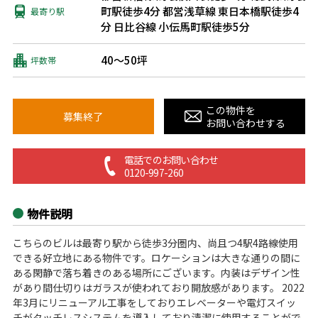
町駅徒歩4分
都営浅草線 東日本橋駅徒歩4
最寄り駅
分
日比谷線 小伝馬町駅徒歩5分
40～50坪
坪数帯
この物件を
募集終了
お問い合わせする
電話でのお問い合わせ
0120-997-260
物件説明
こちらのビルは最寄り駅から徒歩3分圏内、尚且つ4駅4路線使用
できる好立地にある物件です。ロケーションは大きな通りの間に
ある閑静で落ち着きのある場所にございます。内装はデザイン性
があり間仕切りはガラスが使われており開放感があります。 2022
年3月にリニューアル工事をしておりエレベーターや電灯スイッ
チがタッチレスシステムを導入しており清潔に使用することがで