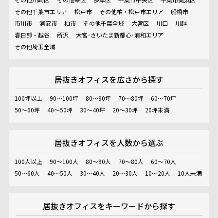
その他千葉市エリア
松戸市
その他柏・松戸市エリア
船橋市
市川市
浦安市
柏市
その他千葉全域
大宮区
川口
川越
春日部・越谷
所沢
大宮･さいたま新都心･浦和エリア
その他埼玉全域
居抜きオフィスを
広さから探す
100坪以上
90～100坪
80～90坪
70～80坪
60～70坪
50～60坪
40～50坪
30～40坪
20～30坪
20坪未満
居抜きオフィスを
人数から選ぶ
100人以上
90～100人
80～90人
70～80人
60～70人
50～60人
40～50人
30～40人
20～30人
10～20人
10人未満
居抜きオフィスを
キーワードから探す