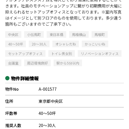
きます。社員のモチベーションアップに繋がり初期費用が大幅に
抑えられるセットアップオフィスとなっております。※室内写真
はイメージとして別フロアのものを使用しております。多少違う
箇所もございますのでご了承下さい。
中央区
小伝馬町
東日本橋
馬喰横山
馬喰町
40～50坪
20～30人
オシャレだね
かっこいいね
セットアップオフィス
トイレ男女別
リノベーションオフィス
会議室
周辺環境良好
駅から5分以内
物件詳細情報
物件No
A-001577
住所
東京都中央区
坪数帯
40～50坪
推奨人数
20～30人