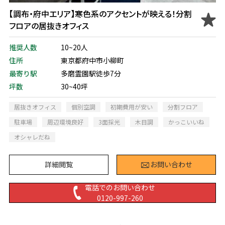
【調布・府中エリア】寒色系のアクセントが映える！分割
フロアの居抜きオフィス
推奨人数
10~20人
住所
東京都府中市小柳町
最寄り駅
多磨霊園駅徒歩7分
坪数
30~40坪
居抜きオフィス
個別空調
初期費用が安い
分割フロア
駐車場
周辺環境良好
3面採光
木目調
かっこいいね
オシャレだね
詳細閲覧
お問い合わせ
電話でのお問い合わせ
0120-997-260