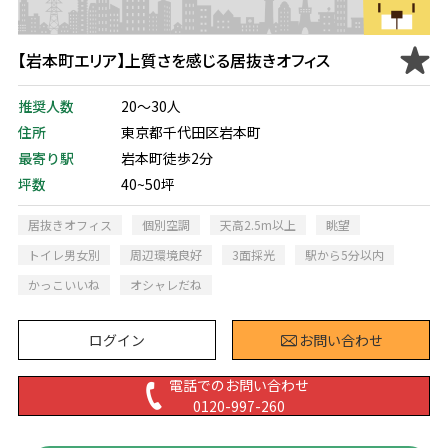
【岩本町エリア】上質さを感じる居抜きオフィス
推奨人数
20～30人
住所
東京都千代田区岩本町
最寄り駅
岩本町徒歩2分
坪数
40~50坪
居抜きオフィス
個別空調
天高2.5m以上
眺望
トイレ男女別
周辺環境良好
3面採光
駅から5分以内
かっこいいね
オシャレだね
ログイン
お問い合わせ
電話でのお問い合わせ
0120-997-260