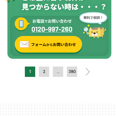
1
2
…
380