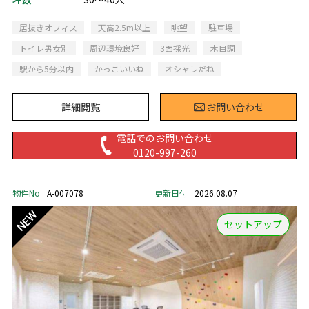
居抜きオフィス
天高2.5m以上
眺望
駐車場
トイレ男女別
周辺環境良好
3面採光
木目調
駅から5分以内
かっこいいね
オシャレだね
詳細閲覧
お問い合わせ
電話でのお問い合わせ
0120-997-260
物件No
A-007078
更新日付
2026.08.07
セットアップ