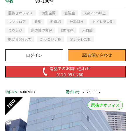
坪数
90~100坪
居抜きオフィス
個別空調
会議室
天高2.5m以上
ワンフロア
眺望
駐車場
什器付き
トイレ男女別
ラウンジ
周辺環境良好
3面採光
木目調
駅から5分以内
かっこいいね
オシャレだね
ログイン
お問い合わせ
電話でのお問い合わせ
0120-997-260
物件No
A-007087
更新日付
2026.08.07
居抜きオフィス