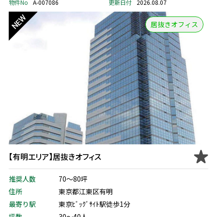
物件No
A-007086
更新日付
2026.08.07
居抜きオフィス
【有明エリア】居抜きオフィス
推奨人数
70～80坪
住所
東京都江東区有明
最寄り駅
東京ﾋﾞｯｸﾞｻｲﾄ駅徒歩1分
坪数
30～40人