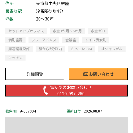
住所
東京都中央区銀座
最寄り駅
汐留駅徒歩4分
坪数
20～30坪
セットアップオフィス
敷金3か月～6か月
敷金ゼロ
個別空調
フリーアドレス
会議室
トイレ男女別
周辺環境良好
駅から5分以内
かっこいいね
オシャレだね
キッチン
詳細閲覧
お問い合わせ
電話でのお問い合わせ
0120-997-260
物件No
A-007094
更新日付
2026.08.07