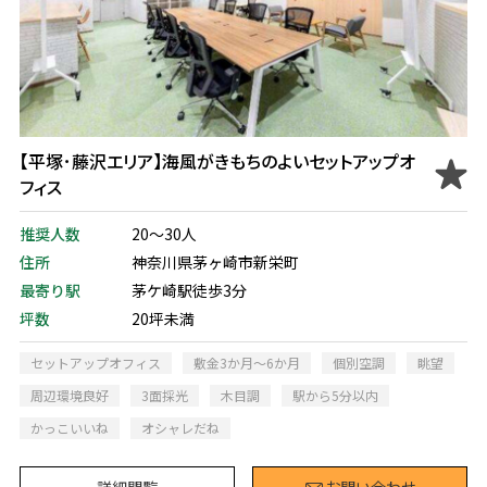
【平塚･藤沢エリア】海風がきもちのよいセットアップオ
フィス
推奨人数
20～30人
住所
神奈川県茅ヶ崎市新栄町
最寄り駅
茅ケ崎駅徒歩3分
坪数
20坪未満
セットアップオフィス
敷金3か月～6か月
個別空調
眺望
周辺環境良好
3面採光
木目調
駅から5分以内
かっこいいね
オシャレだね