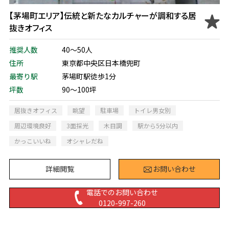
【茅場町エリア】伝統と新たなカルチャーが調和する居
抜きオフィス
推奨人数
40～50人
住所
東京都中央区日本橋兜町
最寄り駅
茅場町駅徒歩1分
坪数
90～100坪
居抜きオフィス
眺望
駐車場
トイレ男女別
周辺環境良好
3面採光
木目調
駅から5分以内
かっこいいね
オシャレだね
詳細閲覧
お問い合わせ
電話でのお問い合わせ
0120-997-260