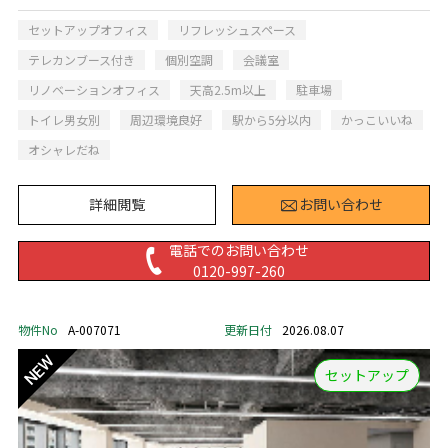
セットアップオフィス
リフレッシュスペース
テレカンブース付き
個別空調
会議室
リノベーションオフィス
天高2.5m以上
駐車場
トイレ男女別
周辺環境良好
駅から5分以内
かっこいいね
オシャレだね
詳細閲覧
お問い合わせ
電話でのお問い合わせ
0120-997-260
物件No
A-007071
更新日付
2026.08.07
セットアップ