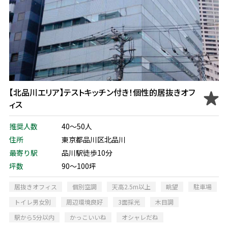
【北品川エリア】テストキッチン付き！個性的居抜きオフ
ィス
推奨人数
40～50人
住所
東京都品川区北品川
最寄り駅
品川駅徒歩10分
坪数
90～100坪
居抜きオフィス
個別空調
天高2.5m以上
眺望
駐車場
トイレ男女別
周辺環境良好
3面採光
木目調
駅から5分以内
かっこいいね
オシャレだね