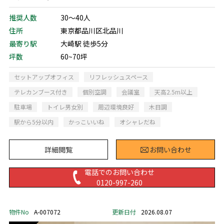
推奨人数
30～40人
住所
東京都品川区北品川
最寄り駅
大崎駅 徒歩5分
坪数
60~70坪
セットアップオフィス
リフレッシュスペース
テレカンブース付き
個別空調
会議室
天高2.5m以上
駐車場
トイレ男女別
周辺環境良好
木目調
駅から5分以内
かっこいいね
オシャレだね
詳細閲覧
お問い合わせ
電話でのお問い合わせ
0120-997-260
物件No
A-007072
更新日付
2026.08.07