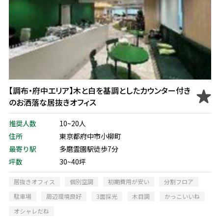
【調布・府中エリア】木と白を基調としたカウンター付き
のお洒落な居抜きオフィス
推奨人数
10~20人
住所
東京都府中市小柳町
最寄り駅
多磨霊園駅徒歩7分
坪数
30~40坪
居抜きオフィス
個別空調
初期費用が安い
分割フロア
駐車場
周辺環境良好
3面採光
木目調
かっこいいね
オシャレだね