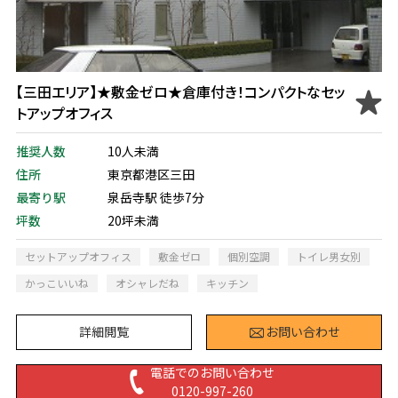
【三田エリア】★敷金ゼロ★倉庫付き！コンパクトなセッ
トアップオフィス
推奨人数
10人未満
住所
東京都港区三田
最寄り駅
泉岳寺駅 徒歩7分
坪数
20坪未満
セットアップオフィス
敷金ゼロ
個別空調
トイレ男女別
かっこいいね
オシャレだね
キッチン
詳細閲覧
お問い合わせ
電話でのお問い合わせ
0120-997-260