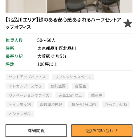
【北品川エリア】緑のある安心感あふれるハーフセットア
ップオフィス
推奨人数
50～60人
住所
東京都品川区北品川
最寄り駅
大崎駅 徒歩5分
坪数
100坪以上
セットアップオフィス
リフレッシュスペース
テレカンブース付き
個別空調
会議室
リノベーションオフィス
天高2.5m以上
駐車場
トイレ男女別
周辺環境良好
駅から5分以内
かっこいいね
オシャレだね
詳細閲覧
お問い合わせ