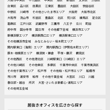
台東区
品川区
目黒区
江東区
墨田区
大田区
世田谷区
中野区
川崎市
その他さいたま市エリア
大阪府
大阪市北区
大和市
流山市
杉並区
豊島区
北区
荒川区
練馬区
足立区
葛飾区
江戸川区
武蔵野市
三鷹市
八王子
立川
町田
府中市
国分寺市
国立市
その他都下全域
横浜市エリア
新横浜駅エリア
横浜駅西口エリア
横浜駅東口エリア
その他横浜市全域
みなとみらい・桜木町エリア
関内駅東口（海側）エリア
関内駅西口（伊勢佐木町エリア）
厚木･相模原エリア
横須賀・鎌倉
平塚・藤沢
鶴見区
その他西区
その他港北区
川崎駅東口（川崎区）エリア
その他川崎区
その他幸区
多摩区
千葉市中央区
千葉市美浜区
その他千葉市エリア
松戸市
その他柏・松戸市エリア
船橋市
市川市
浦安市
柏市
その他千葉全域
大宮区
川口
川越
春日部・越谷
所沢
大宮･さいたま新都心･浦和エリア
その他埼玉全域
居抜きオフィスを
広さから探す