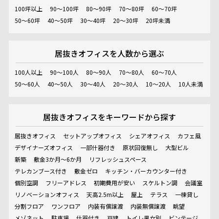
100坪以上
90～100坪
80～90坪
70～80坪
60～70坪
50～60坪
40～50坪
30～40坪
20～30坪
20坪未満
居抜きオフィスを
人数から選ぶ
100人以上
90～100人
80～90人
70～80人
60～70人
50～60人
40～50人
30～40人
20～30人
10～20人
10人未満
居抜きオフィスを
キーワードから探す
居抜きオフィス
セットアップオフィス
シェアオフィス
カフェ風
デザイナーズオフィス
一部什器付き
原状回復無し
大型ビル
新築
敷金3か月～6か月
リフレッシュスペース
テレカンブース付き
敷金ゼロ
キッチン・バーカウンター付き
個別空調
フリーアドレス
初期費用が安い
スケルトン調
会議室
リノベーションオフィス
天高2.5m以上
屋上
テラス
一棟貸し
分割フロア
ワンフロア
内装有償譲渡
内装無償譲渡
眺望
メゾネット
駐車場
什器付き
戸建
トイレ男女別
ビンテージ