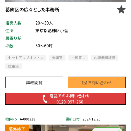
葛飾区の広々とした事務所
推奨人数
20～30人
住所
東京都葛飾区小菅
最寄り駅
坪数
50～60坪
セットアップオフィス
会議室
一棟貸し
内装無償譲渡
駐車場
詳細閲覧
お問い合わせ
電話でのお問い合わせ
0120-997-260
物件No
A-000318
更新日付
2024.12.20