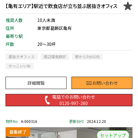
【亀有エリア】駅近で飲食店が立ち並ぶ居抜きオフィス
推奨人数
10人未満
住所
東京都葛飾区亀有
最寄り駅
坪数
20～30坪
居抜きオフィス
周辺環境良好
駅から5分以内
かっこいいね
詳細閲覧
お問い合わせ
電話でのお問い合わせ
0120-997-260
物件No
A-000316
更新日付
2024.12.20
セットアップ