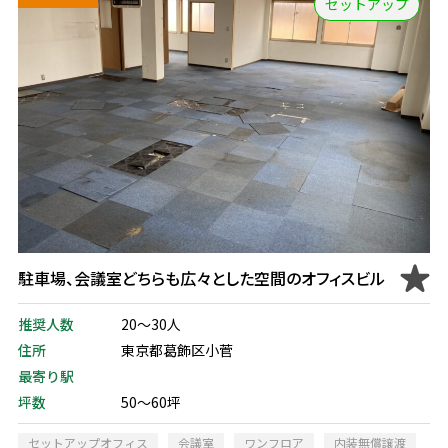
セットアップ
駐車場、会議室どちらも広々とした空間のオフィスビル
推奨人数
20～30人
住所
東京都葛飾区小菅
最寄り駅
坪数
50～60坪
セットアップオフィス
会議室
ワンフロア
内装無償譲渡