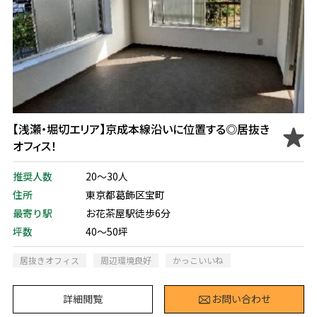
【浅瀬・堀切エリア】京成本線沿いに位置する◎居抜き
オフィス！
推奨人数
20～30人
住所
東京都葛飾区宝町
最寄り駅
お花茶屋駅徒歩6分
坪数
40～50坪
居抜きオフィス
周辺環境良好
かっこいいね
詳細閲覧
お問い合わせ