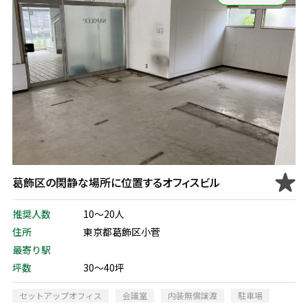
葛飾区の閑静な場所に位置するオフィスビル
推奨人数
10～20人
住所
東京都葛飾区小菅
最寄り駅
坪数
30～40坪
セットアップオフィス
会議室
内装無償譲渡
駐車場