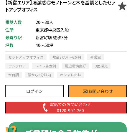
【新富エリア】清潔感◎モノトーンと木を基調としたセッ
トアップオフィス
推奨人数
20～30人
住所
東京都中央区入船
最寄り駅
新富町駅 徒歩3分
坪数
40～50坪
セットアップオフィス
敷金3か月～6か月
会議室
ワンフロア
トイレ男女別
周辺環境良好
3面採光
木目調
駅から5分以内
オシャレだね
ログイン
お問い合わせ
電話でのお問い合わせ
0120-997-260