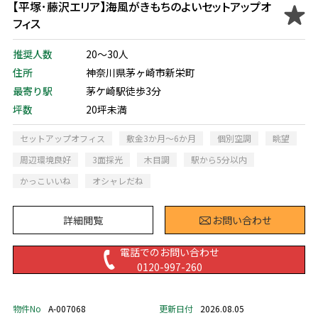
【平塚･藤沢エリア】海風がきもちのよいセットアップオ
フィス
推奨人数
20～30人
住所
神奈川県茅ヶ崎市新栄町
最寄り駅
茅ケ崎駅徒歩3分
坪数
20坪未満
セットアップオフィス
敷金3か月～6か月
個別空調
眺望
周辺環境良好
3面採光
木目調
駅から5分以内
かっこいいね
オシャレだね
詳細閲覧
お問い合わせ
電話でのお問い合わせ
0120-997-260
物件No
A-007068
更新日付
2026.08.05