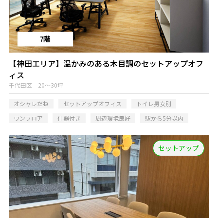
【神田エリア】温かみのある木目調のセットアップオフ
ィス
千代田区 20～30坪
オシャレだね
セットアップオフィス
トイレ男女別
ワンフロア
什器付き
周辺環境良好
駅から5分以内
セットアップ