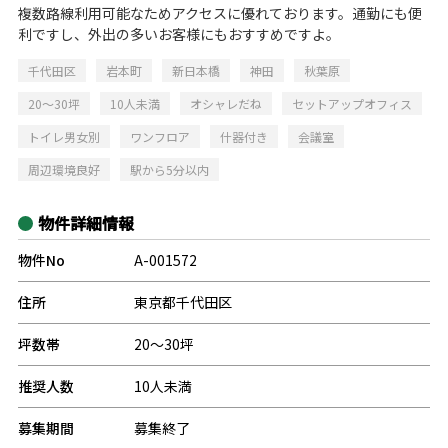
複数路線利用可能なためアクセスに優れております。通勤にも便
利ですし、外出の多いお客様にもおすすめですよ。
千代田区
岩本町
新日本橋
神田
秋葉原
20～30坪
10人未満
オシャレだね
セットアップオフィス
トイレ男女別
ワンフロア
什器付き
会議室
周辺環境良好
駅から5分以内
物件詳細情報
物件No
A-001572
住所
東京都千代田区
坪数帯
20～30坪
推奨人数
10人未満
募集期間
募集終了