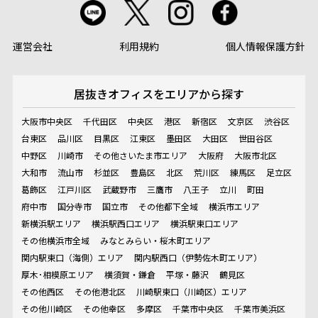
運営会社
利用規約
個人情報保護方針
居抜きオフィスを
エリアから探す
大阪市中央区
千代田区
中央区
港区
新宿区
文京区
渋谷区
台東区
品川区
目黒区
江東区
墨田区
大田区
世田谷区
中野区
川崎市
その他さいたま市エリア
大阪府
大阪市北区
大和市
流山市
杉並区
豊島区
北区
荒川区
練馬区
足立区
葛飾区
江戸川区
武蔵野市
三鷹市
八王子
立川
町田
府中市
国分寺市
国立市
その他都下全域
横浜市エリア
新横浜駅エリア
横浜駅西口エリア
横浜駅東口エリア
その他横浜市全域
みなとみらい・桜木町エリア
関内駅東口（海側）エリア
関内駅西口（伊勢佐木町エリア）
厚木･相模原エリア
横須賀・鎌倉
平塚・藤沢
鶴見区
その他西区
その他港北区
川崎駅東口（川崎区）エリア
その他川崎区
その他幸区
多摩区
千葉市中央区
千葉市美浜区