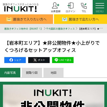
居抜きオフィスがきっとみつかる
会員登録
ログイン
TEL
MENU
居抜きで入りたい方へ
居抜きで出たい方へ
居抜きオフィス物件の【INUKIT！】
千代田区の居抜きオフィス
【岩本町エリア】★非公開物件★小上がりでくつろげるセットアップオフィス - 居抜きオフィスはINUKIT！（イヌキット）
【岩本町エリア】★非公開物件★小上がりで
くつろげるセットアップオフィス
Facebook
X
Line
内装写真
間取り図
地図