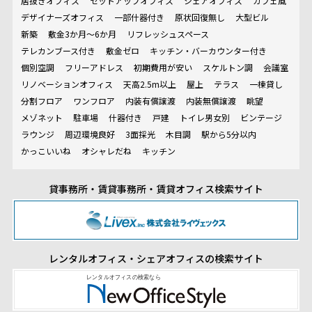
居抜きオフィス
セットアップオフィス
シェアオフィス
カフェ風
デザイナーズオフィス
一部什器付き
原状回復無し
大型ビル
新築
敷金3か月～6か月
リフレッシュスペース
テレカンブース付き
敷金ゼロ
キッチン・バーカウンター付き
個別空調
フリーアドレス
初期費用が安い
スケルトン調
会議室
リノベーションオフィス
天高2.5m以上
屋上
テラス
一棟貸し
分割フロア
ワンフロア
内装有償譲渡
内装無償譲渡
眺望
メゾネット
駐車場
什器付き
戸建
トイレ男女別
ビンテージ
ラウンジ
周辺環境良好
3面採光
木目調
駅から5分以内
かっこいいね
オシャレだね
キッチン
貸事務所・賃貸事務所・賃貸オフィス検索サイト
レンタルオフィス・シェアオフィスの検索サイト