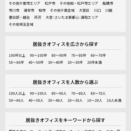
その他千葉市エリア
松戸市
その他柏・松戸市エリア
船橋市
市川市
浦安市
柏市
その他千葉全域
大宮区
川口
川越
春日部・越谷
所沢
大宮･さいたま新都心･浦和エリア
その他埼玉全域
居抜きオフィスを
広さから探す
100坪以上
90～100坪
80～90坪
70～80坪
60～70坪
50～60坪
40～50坪
30～40坪
20～30坪
20坪未満
居抜きオフィスを
人数から選ぶ
100人以上
90～100人
80～90人
70～80人
60～70人
50～60人
40～50人
30～40人
20～30人
10～20人
10人未満
居抜きオフィスを
キーワードから探す