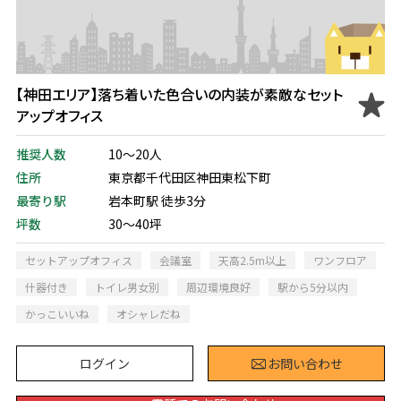
【神田エリア】落ち着いた色合いの内装が素敵なセット
アップオフィス
推奨人数
10～20人
住所
東京都千代田区神田東松下町
最寄り駅
岩本町駅 徒歩3分
坪数
30～40坪
セットアップオフィス
会議室
天高2.5m以上
ワンフロア
什器付き
トイレ男女別
周辺環境良好
駅から5分以内
かっこいいね
オシャレだね
ログイン
お問い合わせ