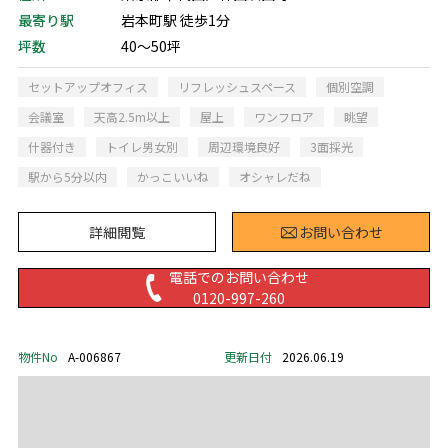
最寄り駅
岩本町駅 徒歩1分
坪数
40～50坪
セットアップオフィス
リフレッシュスペース
個別空調
会議室
天高2.5m以上
屋上
ワンフロア
眺望
什器付き
トイレ男女別
周辺環境良好
3面採光
駅から5分以内
かっこいいね
オシャレだね
詳細閲覧
お問い合わせ
電話でのお問い合わせ
0120-997-260
物件No
A-006867
更新日付
2026.06.19