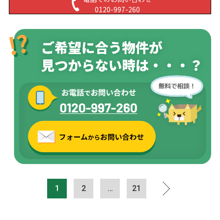
0120-997-260
1
2
…
21