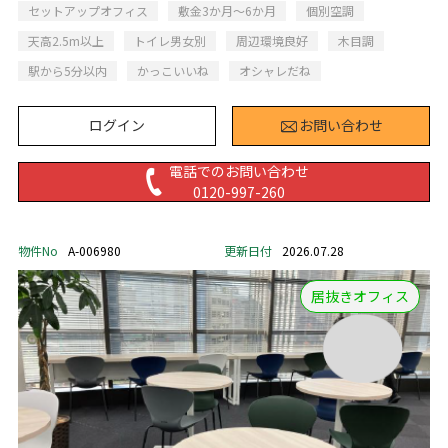
セットアップオフィス
敷金3か月～6か月
個別空調
天高2.5m以上
トイレ男女別
周辺環境良好
木目調
駅から5分以内
かっこいいね
オシャレだね
ログイン
お問い合わせ
電話でのお問い合わせ
0120-997-260
物件No
A-006980
更新日付
2026.07.28
居抜きオフィス