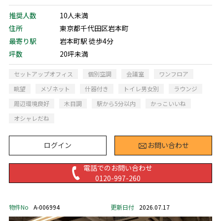
推奨人数
10人未満
住所
東京都千代田区岩本町
最寄り駅
岩本町駅 徒歩4分
坪数
20坪未満
セットアップオフィス
個別空調
会議室
ワンフロア
眺望
メゾネット
什器付き
トイレ男女別
ラウンジ
周辺環境良好
木目調
駅から5分以内
かっこいいね
オシャレだね
ログイン
お問い合わせ
電話でのお問い合わせ
0120-997-260
物件No
A-006994
更新日付
2026.07.17