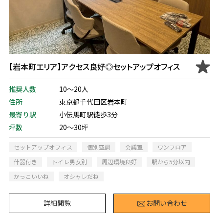
【岩本町エリア】アクセス良好◎セットアップオフィス
推奨人数
10～20人
住所
東京都千代田区岩本町
最寄り駅
小伝馬町駅徒歩3分
坪数
20～30坪
セットアップオフィス
個別空調
会議室
ワンフロア
什器付き
トイレ男女別
周辺環境良好
駅から5分以内
かっこいいね
オシャレだね
詳細閲覧
お問い合わせ