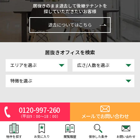
居抜きのまま退去して後継テナントを
探していただきたいお客様
退去についてはこちら
居抜きオフィスを検索
エリアを選ぶ
広さ/人数を選ぶ
特徴を選ぶ
0120-997-260
メールでお問い合わせ
（平日9：00～18：00）
物件を探す
お気に入り
閲覧履歴
保存した条件
お問い合わせ