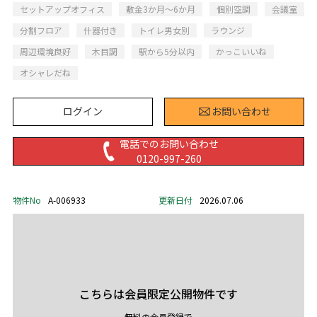
セットアップオフィス
敷金3か月～6か月
個別空調
会議室
分割フロア
什器付き
トイレ男女別
ラウンジ
周辺環境良好
木目調
駅から5分以内
かっこいいね
オシャレだね
ログイン
お問い合わせ
電話でのお問い合わせ
0120-997-260
物件No
A-006933
更新日付
2026.07.06
こちらは会員限定公開物件です
無料の会員登録で