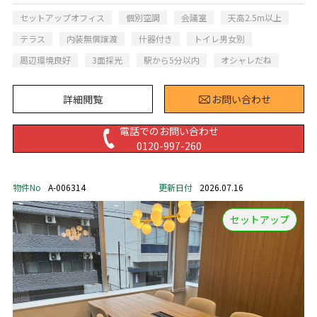
セットアップオフィス
個別空調
会議室
天高2.5m以上
テラス
内装無償譲渡
什器付き
トイレ男女別
周辺環境良好
3面採光
駅から5分以内
オシャレだね
詳細閲覧
お問い合わせ
電話でのお問い合わせ
0120-997-260
物件No
A-006314
更新日付
2026.07.16
セットアップ