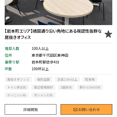
【岩本町エリア】靖国通り沿い角地にある視認性抜群な
居抜きオフィス
推奨人数
100人以上
住所
東京都千代田区東神田
最寄り駅
岩本町駅徒歩4分
坪数
100坪以上
居抜きオフィス
個別空調
天高2.5m以上
駐車場
トイレ男女別
周辺環境良好
3面採光
駅から5分以内
かっこいいね
オシャレだね
詳細閲覧
お問い合わせ