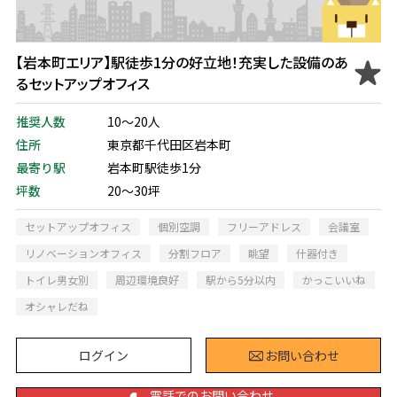
【岩本町エリア】駅徒歩1分の好立地！充実した設備のあ
るセットアップオフィス
推奨人数
10～20人
住所
東京都千代田区岩本町
最寄り駅
岩本町駅徒歩1分
坪数
20～30坪
セットアップオフィス
個別空調
フリーアドレス
会議室
リノベーションオフィス
分割フロア
眺望
什器付き
トイレ男女別
周辺環境良好
駅から5分以内
かっこいいね
オシャレだね
ログイン
お問い合わせ
電話でのお問い合わせ