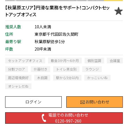
【秋葉原エリア】円滑な業務をサポート！コンパクトセッ
トアップオフィス
推奨人数
10人未満
住所
東京都千代田区佐久間町
最寄り駅
秋葉原駅徒歩1分
坪数
20坪未満
セットアップオフィス
敷金3か月～6か月
個別空調
会議室
分割フロア
什器付き
トイレ男女別
ラウンジ
周辺環境良好
木目調
駅から5分以内
かっこいいね
オシャレだね
ログイン
お問い合わせ
電話でのお問い合わせ
0120-997-260