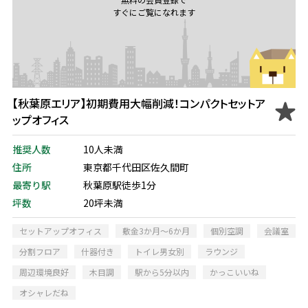
すぐにご覧になれます
【秋葉原エリア】初期費用大幅削減！コンパクトセットア
ップオフィス
推奨人数
10人未満
住所
東京都千代田区佐久間町
最寄り駅
秋葉原駅徒歩1分
坪数
20坪未満
セットアップオフィス
敷金3か月～6か月
個別空調
会議室
分割フロア
什器付き
トイレ男女別
ラウンジ
周辺環境良好
木目調
駅から5分以内
かっこいいね
オシャレだね