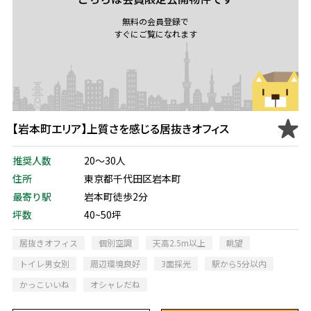
無料の会員登録で
すぐにご覧になれます
【岩本町エリア】上質さを感じる居抜きオフィス
推奨人数
20～30人
住所
東京都千代田区岩本町
最寄り駅
岩本町徒歩2分
坪数
40~50坪
居抜きオフィス
個別空調
天高2.5m以上
眺望
トイレ男女別
周辺環境良好
3面採光
駅から5分以内
かっこいいね
オシャレだね