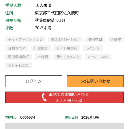
推奨人数
10人未満
住所
東京都千代田区佐久間町
最寄り駅
秋葉原駅徒歩1分
坪数
20坪未満
セットアップオフィス
敷金3か月～6か月
個別空調
会議室
分割フロア
什器付き
トイレ男女別
ラウンジ
周辺環境良好
木目調
駅から5分以内
かっこいいね
オシャレだね
ログイン
お問い合わせ
電話でのお問い合わせ
0120-997-260
物件No
A-006934
更新日付
2026.07.06