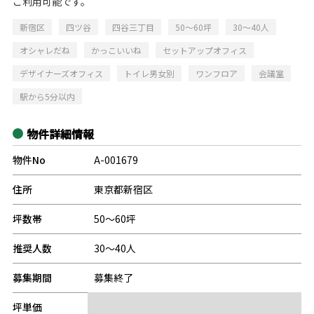
ご利用可能です。
新宿区
四ツ谷
四谷三丁目
50～60坪
30～40人
オシャレだね
かっこいいね
セットアップオフィス
デザイナーズオフィス
トイレ男女別
ワンフロア
会議室
駅から5分以内
物件詳細情報
物件No
A-001679
住所
東京都新宿区
坪数帯
50～60坪
推奨人数
30～40人
募集期間
募集終了
坪単価
-