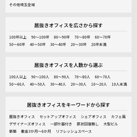
その他埼玉全域
居抜きオフィスを
広さから探す
100坪以上
90～100坪
80～90坪
70～80坪
60～70坪
50～60坪
40～50坪
30～40坪
20～30坪
20坪未満
居抜きオフィスを
人数から選ぶ
100人以上
90～100人
80～90人
70～80人
60～70人
50～60人
40～50人
30～40人
20～30人
10～20人
10人未満
居抜きオフィスを
キーワードから探す
居抜きオフィス
セットアップオフィス
シェアオフィス
カフェ風
デザイナーズオフィス
一部什器付き
原状回復無し
大型ビル
新築
敷金3か月～6か月
リフレッシュスペース