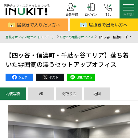
居抜きオフィスがきっとみつかる
会員登録
ログイン
TEL
MENU
居抜きで入りたい方へ
居抜きで出たい方へ
居抜きオフィス物件の【INUKIT！】
新宿区の居抜きオフィス
【四ッ谷・信濃町・千駄ヶ谷エリア】落ち着いた雰囲気の漂うセットアップオフィス - 居抜きオフィスはINUKIT！（イヌキット）
【四ッ谷・信濃町・千駄ヶ谷エリア】落ち着
いた雰囲気の漂うセットアップオフィス
Facebook
X
Line
内装写真
VR
間取り図
地図