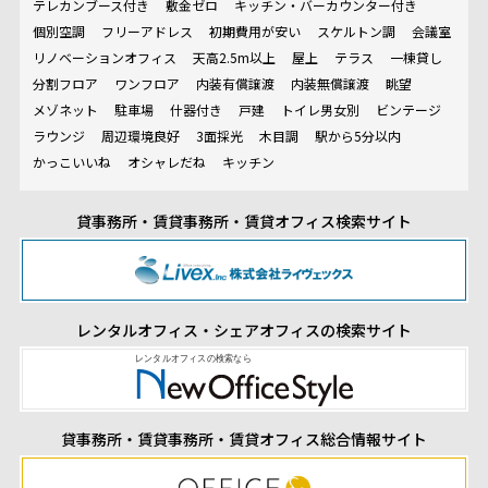
テレカンブース付き
敷金ゼロ
キッチン・バーカウンター付き
個別空調
フリーアドレス
初期費用が安い
スケルトン調
会議室
リノベーションオフィス
天高2.5m以上
屋上
テラス
一棟貸し
分割フロア
ワンフロア
内装有償譲渡
内装無償譲渡
眺望
メゾネット
駐車場
什器付き
戸建
トイレ男女別
ビンテージ
ラウンジ
周辺環境良好
3面採光
木目調
駅から5分以内
かっこいいね
オシャレだね
キッチン
貸事務所・賃貸事務所・賃貸オフィス検索サイト
レンタルオフィス・シェアオフィスの検索サイト
貸事務所・賃貸事務所・賃貸オフィス総合情報サイト