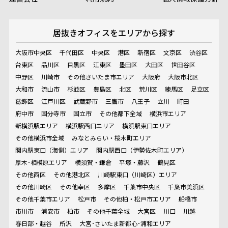
居抜きオフィスを
エリアから探す
大阪市中央区
千代田区
中央区
港区
新宿区
文京区
渋谷区
台東区
品川区
目黒区
江東区
墨田区
大田区
世田谷区
中野区
川崎市
その他さいたま市エリア
大阪府
大阪市北区
大和市
流山市
杉並区
豊島区
北区
荒川区
練馬区
足立区
葛飾区
江戸川区
武蔵野市
三鷹市
八王子
立川
町田
府中市
国分寺市
国立市
その他都下全域
横浜市エリア
新横浜駅エリア
横浜駅西口エリア
横浜駅東口エリア
その他横浜市全域
みなとみらい・桜木町エリア
関内駅東口（海側）エリア
関内駅西口（伊勢佐木町エリア）
厚木･相模原エリア
横須賀・鎌倉
平塚・藤沢
鶴見区
その他西区
その他港北区
川崎駅東口（川崎区）エリア
その他川崎区
その他幸区
多摩区
千葉市中央区
千葉市美浜区
その他千葉市エリア
松戸市
その他柏・松戸市エリア
船橋市
市川市
浦安市
柏市
その他千葉全域
大宮区
川口
川越
春日部・越谷
所沢
大宮･さいたま新都心･浦和エリア