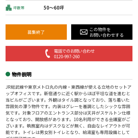
50～60坪
坪数帯
この物件を
募集終了
お問い合わせする
電話でのお問い合わせ
0120-997-260
物件説明
JR総武線や東京メトロ丸の内線・東西線が使える立地のセットア
ップオフィスです。新宿通りに近く駅からほぼ平坦な道を進むと
当ビルがございます。外観はタイル調となっており、落ち着いた
雰囲気の漂う物件です。内装はグレーを基調としたシックな雰囲
気です。対象フロアのエントランス部分は天井がスケルトン仕様
となっており、開放感があります。10名利用ができる会議室がご
ざいます。執務室内はデスクなどが無く、自由なレイアウトが可
能です。トイレは男女別トイレとなり、給湯室も専用設備として