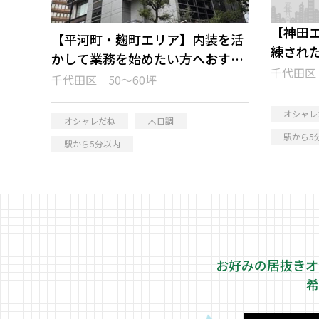
【神田
【平河町・麹町エリア】内装を活
練され
かして業務を始めたい方へおすす
ップオ
千代田区 
め！居抜きオフィス
千代田区 50～60坪
オシャレ
オシャレだね
木目調
駅から5
駅から5分以内
お好みの居抜きオ
希