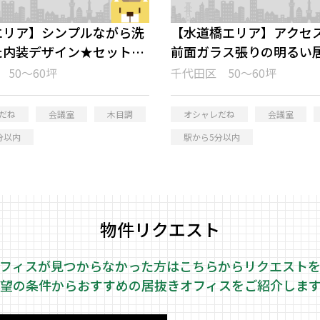
エリア】シンプルながら洗
【水道橋エリア】アクセ
た内装デザイン★セットア
前面ガラス張りの明るい
フィス
フィス
50～60坪
千代田区 50～60坪
だね
会議室
木目調
オシャレだね
会議室
分以内
駅から5分以内
物件リクエスト
フィスが見つからなかった方はこちらから
リクエスト
望の条件からおすすめの居抜きオフィスをご紹介しま