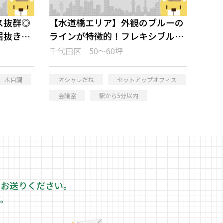
ス抜群◎
【水道橋エリア】外観のブルーの
居抜きオ
ラインが特徴的！フレキシブルな
セットアップオフィス
千代田区 50～60坪
木目調
オシャレだね
セットアップオフィス
会議室
駅から5分以内
をお送りください。
す。