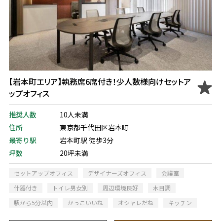
【岩本町エリア】執務席6席付き！少人数様向けセットア
ップオフィス
推奨人数
10人未満
住所
東京都千代田区岩本町
最寄り駅
岩本町駅 徒歩3分
坪数
20坪未満
セットアップオフィス
デザイナーズオフィス
会議室
什器付き
トイレ男女別
周辺環境良好
木目調
駅から5分以内
かっこいいね
オシャレだね
キッチン