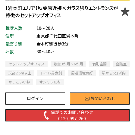
【岩本町エリア】秋葉原近接×ガラス張りエントランスが
特徴のセットアップオフィス
推奨人数
10～20人
住所
東京都千代田区岩本町
最寄り駅
岩本町駅徒歩3分
坪数
30～40坪
セットアップオフィス
敷金3か月～6か月
個別空調
会議室
天高2.5m以上
トイレ男女別
周辺環境良好
駅から5分以内
かっこいいね
オシャレだね
ログイン
お問い合わせ
電話でのお問い合わせ
0120-997-260