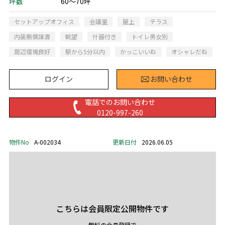
坪数
60～70坪
セットアップオフィス
会議室
屋上
テラス
内装無償譲渡
眺望
什器付き
トイレ男女別
周辺環境良好
駅から5分以内
かっこいいね
オシャレだね
ログイン
お問い合わせ
電話でのお問い合わせ
0120-997-260
物件No
A-002034
更新日付
2026.06.05
こちらは会員限定公開物件です
無料の会員登録で