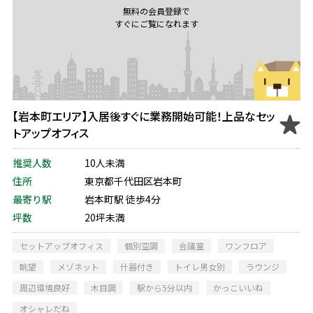
無料の会員登録で
すぐにご覧になれます
【岩本町エリア】入居後すぐに業務開始可能！上品なセッ
トアップオフィス
推奨人数
10人未満
住所
東京都千代田区岩本町
最寄り駅
岩本町駅 徒歩4分
坪数
20坪未満
セットアップオフィス
個別空調
会議室
ワンフロア
眺望
メゾネット
什器付き
トイレ男女別
ラウンジ
周辺環境良好
木目調
駅から5分以内
かっこいいね
オシャレだね