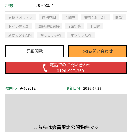
坪数
70～80坪
居抜きオフィス
個別空調
会議室
天高2.5m以上
眺望
トイレ男女別
周辺環境良好
3面採光
木目調
駅から5分以内
かっこいいね
オシャレだね
詳細閲覧
お問い合わせ
電話でのお問い合わせ
0120-997-260
物件No
A-007012
更新日付
2026.07.23
こちらは会員限定公開物件です