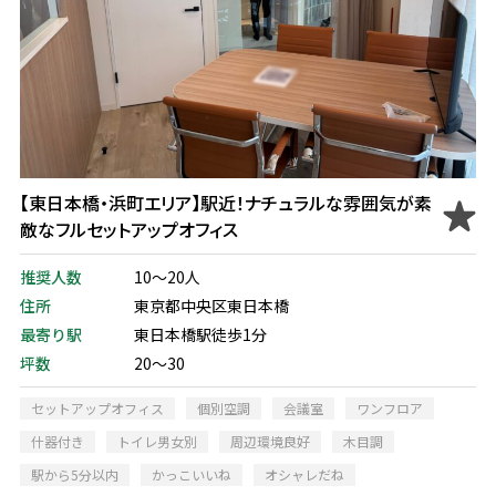
【東日本橋・浜町エリア】駅近！ナチュラルな雰囲気が素
敵なフルセットアップオフィス
推奨人数
10～20人
住所
東京都中央区東日本橋
最寄り駅
東日本橋駅徒歩1分
坪数
20～30
セットアップオフィス
個別空調
会議室
ワンフロア
什器付き
トイレ男女別
周辺環境良好
木目調
駅から5分以内
かっこいいね
オシャレだね