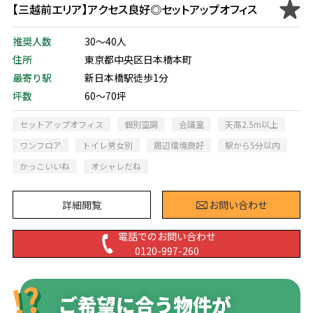
【三越前エリア】アクセス良好◎セットアップオフィス
推奨人数
30～40人
住所
東京都中央区日本橋本町
最寄り駅
新日本橋駅徒歩1分
坪数
60～70坪
セットアップオフィス
個別空調
会議室
天高2.5m以上
ワンフロア
トイレ男女別
周辺環境良好
駅から5分以内
かっこいいね
オシャレだね
詳細閲覧
お問い合わせ
電話でのお問い合わせ
0120-997-260