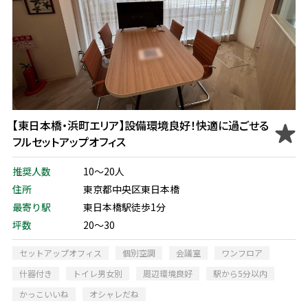
【東日本橋・浜町エリア】設備環境良好！快適に過ごせる
フルセットアップオフィス
推奨人数
10～20人
住所
東京都中央区東日本橋
最寄り駅
東日本橋駅徒歩1分
坪数
20～30
セットアップオフィス
個別空調
会議室
ワンフロア
什器付き
トイレ男女別
周辺環境良好
駅から5分以内
かっこいいね
オシャレだね