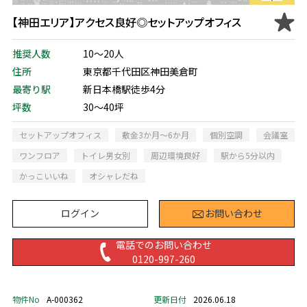
【神田エリア】アクセス良好◎セットアップオフィス
推奨人数
10～20人
住所
東京都千代田区神田美倉町
最寄り駅
新日本橋駅徒歩4分
坪数
30～40坪
セットアップオフィス
敷金3か月～6か月
個別空調
会議室
ワンフロア
トイレ男女別
周辺環境良好
駅から5分以内
かっこいいね
オシャレだね
ログイン
お問い合わせ
電話でのお問い合わせ
0120-997-260
物件No
A-000362
更新日付
2026.06.18