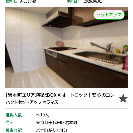
物件No
A-006748
更新日付
2026.06.01
セットアップ
【岩本町エリア】宅配BOX×オートロック｜安心のコン
パクトセットアップオフィス
推奨人数
～10人
住所
東京都千代田区岩本町
最寄り駅
岩本町駅徒歩4分