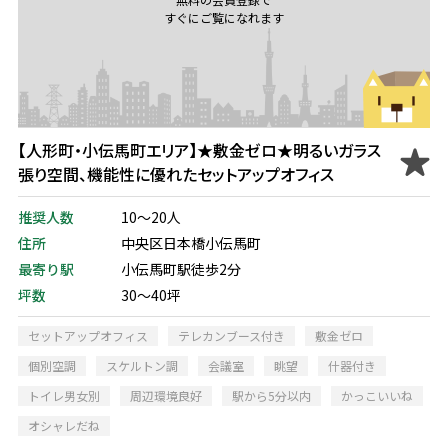
すぐにご覧になれます
【人形町・小伝馬町エリア】★敷金ゼロ★明るいガラス
張り空間、機能性に優れたセットアップオフィス
推奨人数
10～20人
住所
中央区日本橋小伝馬町
最寄り駅
小伝馬町駅徒歩2分
坪数
30～40坪
セットアップオフィス
テレカンブース付き
敷金ゼロ
個別空調
スケルトン調
会議室
眺望
什器付き
トイレ男女別
周辺環境良好
駅から5分以内
かっこいいね
オシャレだね