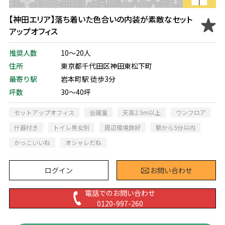
【神田エリア】落ち着いた色合いの内装が素敵なセット
アップオフィス
推奨人数
10～20人
住所
東京都千代田区神田東松下町
最寄り駅
岩本町駅 徒歩3分
坪数
30～40坪
セットアップオフィス
会議室
天高2.5m以上
ワンフロア
什器付き
トイレ男女別
周辺環境良好
駅から5分以内
かっこいいね
オシャレだね
ログイン
お問い合わせ
電話でのお問い合わせ
0120-997-260