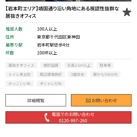
【岩本町エリア】靖国通り沿い角地にある視認性抜群な
居抜きオフィス
推奨人数
100人以上
住所
東京都千代田区東神田
最寄り駅
岩本町駅徒歩4分
坪数
100坪以上
居抜きオフィス
個別空調
天高2.5m以上
駐車場
トイレ男女別
周辺環境良好
3面採光
駅から5分以内
かっこいいね
オシャレだね
詳細閲覧
お問い合わせ
電話でのお問い合わせ
0120-997-260