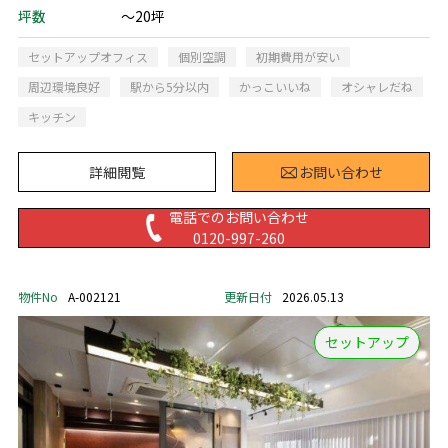
坪数
～20坪
セットアップオフィス
個別空調
初期費用が安い
周辺環境良好
駅から5分以内
かっこいいね
オシャレだね
キッチン
詳細閲覧
お問い合わせ
電話でのお問い合わせ
0120-997-260
物件No
A-002121
更新日付
2026.05.13
セットアップ