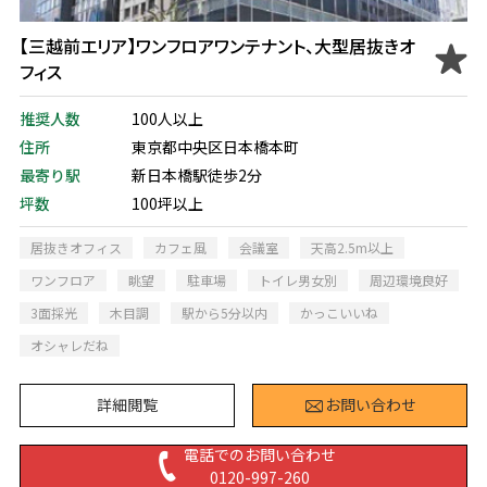
【三越前エリア】ワンフロアワンテナント、大型居抜きオ
フィス
推奨人数
100人以上
住所
東京都中央区日本橋本町
最寄り駅
新日本橋駅徒歩2分
坪数
100坪以上
居抜きオフィス
カフェ風
会議室
天高2.5m以上
ワンフロア
眺望
駐車場
トイレ男女別
周辺環境良好
3面採光
木目調
駅から5分以内
かっこいいね
オシャレだね
詳細閲覧
お問い合わせ
電話でのお問い合わせ
0120-997-260