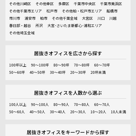
その他川崎区
その他幸区
多摩区
千葉市中央区
千葉市美浜区
その他千葉市エリア
松戸市
その他柏・松戸市エリア
船橋市
市川市
浦安市
柏市
その他千葉全域
大宮区
川口
川越
春日部・越谷
所沢
大宮･さいたま新都心･浦和エリア
その他埼玉全域
居抜きオフィスを
広さから探す
100坪以上
90～100坪
80～90坪
70～80坪
60～70坪
50～60坪
40～50坪
30～40坪
20～30坪
20坪未満
居抜きオフィスを
人数から選ぶ
100人以上
90～100人
80～90人
70～80人
60～70人
50～60人
40～50人
30～40人
20～30人
10～20人
10人未満
居抜きオフィスを
キーワードから探す