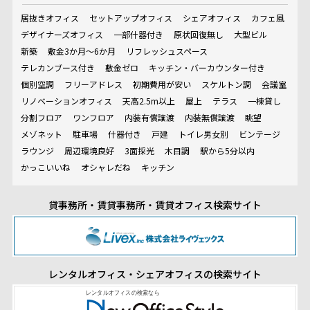
居抜きオフィス
セットアップオフィス
シェアオフィス
カフェ風
デザイナーズオフィス
一部什器付き
原状回復無し
大型ビル
新築
敷金3か月～6か月
リフレッシュスペース
テレカンブース付き
敷金ゼロ
キッチン・バーカウンター付き
個別空調
フリーアドレス
初期費用が安い
スケルトン調
会議室
リノベーションオフィス
天高2.5m以上
屋上
テラス
一棟貸し
分割フロア
ワンフロア
内装有償譲渡
内装無償譲渡
眺望
メゾネット
駐車場
什器付き
戸建
トイレ男女別
ビンテージ
ラウンジ
周辺環境良好
3面採光
木目調
駅から5分以内
かっこいいね
オシャレだね
キッチン
貸事務所・賃貸事務所・賃貸オフィス検索サイト
レンタルオフィス・シェアオフィスの検索サイト