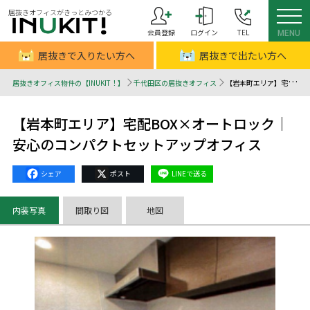
居抜きオフィスがきっとみつかる
会員登録
ログイン
TEL
MENU
居抜きで入りたい方へ
居抜きで出たい方へ
居抜きオフィス物件の【INUKIT！】
千代田区の居抜きオフィス
【岩本町エリア】宅配BOX×オートロック｜安心のコンパクトセットアップオフィス - 居抜きオフィスはINUKIT！（イヌキット）
【岩本町エリア】宅配BOX×オートロック｜
安心のコンパクトセットアップオフィス
Facebook
X
Line
内装写真
間取り図
地図