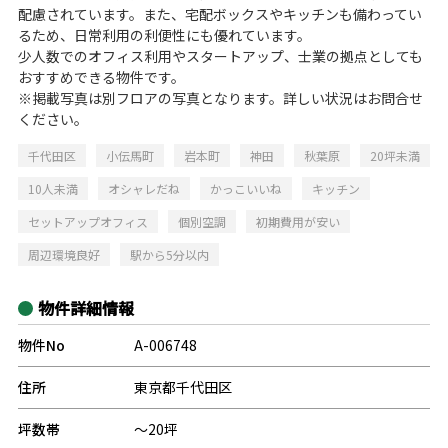
配慮されています。また、宅配ボックスやキッチンも備わってい
るため、日常利用の利便性にも優れています。
少人数でのオフィス利用やスタートアップ、士業の拠点としても
おすすめできる物件です。
※掲載写真は別フロアの写真となります。詳しい状況はお問合せ
ください。
千代田区
小伝馬町
岩本町
神田
秋葉原
20坪未満
10人未満
オシャレだね
かっこいいね
キッチン
セットアップオフィス
個別空調
初期費用が安い
周辺環境良好
駅から5分以内
物件詳細情報
物件No
A-006748
住所
東京都千代田区
坪数帯
～20坪