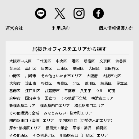
運営会社
利用規約
個人情報保護方針
居抜きオフィスを
エリアから探す
大阪市中央区
千代田区
中央区
港区
新宿区
文京区
渋谷区
台東区
品川区
目黒区
江東区
墨田区
大田区
世田谷区
中野区
川崎市
その他さいたま市エリア
大阪府
大阪市北区
大和市
流山市
杉並区
豊島区
北区
荒川区
練馬区
足立区
葛飾区
江戸川区
武蔵野市
三鷹市
八王子
立川
町田
府中市
国分寺市
国立市
その他都下全域
横浜市エリア
新横浜駅エリア
横浜駅西口エリア
横浜駅東口エリア
その他横浜市全域
みなとみらい・桜木町エリア
関内駅東口（海側）エリア
関内駅西口（伊勢佐木町エリア）
厚木･相模原エリア
横須賀・鎌倉
平塚・藤沢
鶴見区
その他西区
その他港北区
川崎駅東口（川崎区）エリア