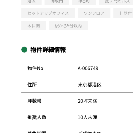
港区
御成門
神谷町
虎ノ門ヒルズ
セットアップオフィス
ワンフロア
什器付
木目調
駅から5分以内
物件詳細情報
物件No
A-006749
住所
東京都港区
坪数帯
20坪未満
推奨人数
10人未満