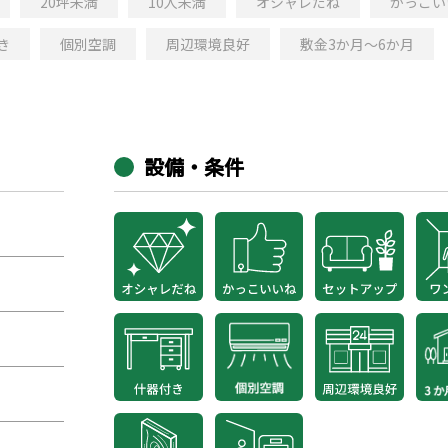
20坪未満
10人未満
オシャレだね
かっこい
き
個別空調
周辺環境良好
敷金3か月～6か月
設備・条件