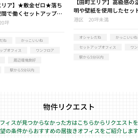
【田町エリア】高級感の
エリア】★敷金ゼロ★落ち
明や壁紙を使用したセッ
空間で働くセットアップオ
オフィス
港区 20坪未満
20坪
オシャレだね
かっこいいね
だね
かっこいいね
セットアップオフィス
ワン
ップオフィス
ワンフロア
駅から5分以内
周辺環境良好
駅から5分以内
物件リクエスト
フィスが見つからなかった方はこちらから
リクエスト
望の条件からおすすめの居抜きオフィスをご紹介しま