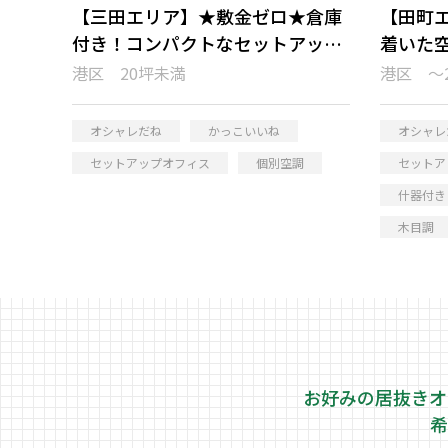
【三田エリア】★敷金ゼロ★倉庫
【田町
付き！コンパクトなセットアップ
着いた
オフィス
フィス
港区 20坪未満
港区 ～
オシャレだね
かっこいいね
オシャレ
セットアップオフィス
個別空調
セットア
什器付き
木目調
お好みの居抜きオ
希