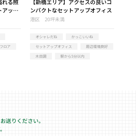
溢れる照
【新橋エリア】アクセスの良いコ
トアップ
ンパクトなセットアップオフィス
港区 20坪未満
オシャレだね
かっこいいね
フロア
セットアップオフィス
周辺環境良好
木目調
駅から5分以内
をお送りください。
す。