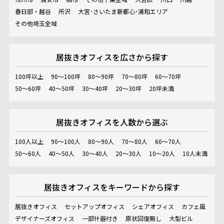
春日部・越谷
所沢
大宮･さいたま新都心･浦和エリア
その他埼玉全域
居抜きオフィスを
広さから探す
100坪以上
90～100坪
80～90坪
70～80坪
60～70坪
50～60坪
40～50坪
30～40坪
20～30坪
20坪未満
居抜きオフィスを
人数から選ぶ
100人以上
90～100人
80～90人
70～80人
60～70人
50～60人
40～50人
30～40人
20～30人
10～20人
10人未満
居抜きオフィスを
キーワードから探す
居抜きオフィス
セットアップオフィス
シェアオフィス
カフェ風
デザイナーズオフィス
一部什器付き
原状回復無し
大型ビル