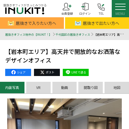
居抜きオフィスがきっとみつかる
会員登録
ログイン
TEL
MENU
居抜きで入りたい方へ
居抜きで出たい方へ
居抜きオフィス物件の【INUKIT！】
千代田区の居抜きオフィス
【岩本町エリア】高天井で開放的なお洒落なデザインオフィス - 居抜きオフィスはINUKIT！（イヌキット）
【岩本町エリア】高天井で開放的なお洒落な
デザインオフィス
Facebook
X
Line
内装写真
VR
動画
間取り図
地図