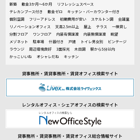
新築
敷金3か月～6か月
リフレッシュスペース
テレカンブース付き
敷金ゼロ
キッチン・バーカウンター付き
個別空調
フリーアドレス
初期費用が安い
スケルトン調
会議室
リノベーションオフィス
天高2.5m以上
屋上
テラス
一棟貸し
分割フロア
ワンフロア
内装有償譲渡
内装無償譲渡
眺望
メゾネット
駐車場
什器付き
戸建
トイレ男女別
ビンテージ
ラウンジ
周辺環境良好
3面採光
木目調
駅から5分以内
かっこいいね
オシャレだね
キッチン
貸事務所・賃貸事務所・賃貸オフィス検索サイト
レンタルオフィス・シェアオフィスの検索サイト
貸事務所・賃貸事務所・賃貸オフィス総合情報サイト