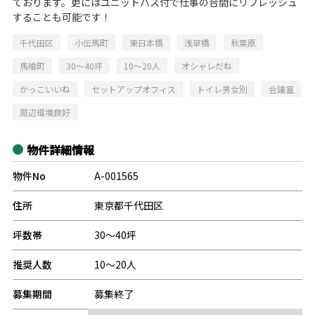
ております。更にはユニットバス付で仕事の合間にリフレッシュ
することも可能です！
千代田区
小伝馬町
東日本橋
浅草橋
秋葉原
馬喰町
30～40坪
10～20人
オシャレだね
かっこいいね
セットアップオフィス
トイレ男女別
会議室
周辺環境良好
物件詳細情報
物件No
A-001565
住所
東京都千代田区
坪数帯
30～40坪
推奨人数
10～20人
募集期間
募集終了