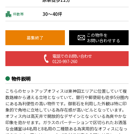
30～40坪
坪数帯
この物件を
募集終了
お問い合わせする
電話でのお問い合わせ
0120-997-260
物件説明
こちらのセットアップオフィスは東神田エリアに位置していて複
数路線から通える立地となっていて、銀行や郵便局も徒歩5分圏内
にある為利便性の高い物件です。御影石を利用した外観は特に印
象的で角地に立地している為存在感が高いビルとなっています。
オフィス内は高天井で開放的なデザインとなっている為爽やかな
印象を抱かせます。ガラスのパーテーションで区切られたお洒落
な会議室は4名用と8名用の二種類ある為実用的なオフィスになっ