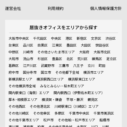
運営会社
利用規約
個人情報保護方針
居抜きオフィスを
エリアから探す
大阪市中央区
千代田区
中央区
港区
新宿区
文京区
渋谷区
台東区
品川区
目黒区
江東区
墨田区
大田区
世田谷区
中野区
川崎市
その他さいたま市エリア
大阪府
大阪市北区
大和市
流山市
杉並区
豊島区
北区
荒川区
練馬区
足立区
葛飾区
江戸川区
武蔵野市
三鷹市
八王子
立川
町田
府中市
国分寺市
国立市
その他都下全域
横浜市エリア
新横浜駅エリア
横浜駅西口エリア
横浜駅東口エリア
その他横浜市全域
みなとみらい・桜木町エリア
関内駅東口（海側）エリア
関内駅西口（伊勢佐木町エリア）
厚木･相模原エリア
横須賀・鎌倉
平塚・藤沢
鶴見区
その他西区
その他港北区
川崎駅東口（川崎区）エリア
その他川崎区
その他幸区
多摩区
千葉市中央区
千葉市美浜区
その他千葉市エリア
松戸市
その他柏・松戸市エリア
船橋市
市川市
浦安市
柏市
その他千葉全域
大宮区
川口
川越