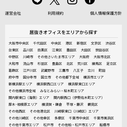
運営会社
利用規約
個人情報保護方針
居抜きオフィスを
エリアから探す
大阪市中央区
千代田区
中央区
港区
新宿区
文京区
渋谷区
台東区
品川区
目黒区
江東区
墨田区
大田区
世田谷区
中野区
川崎市
その他さいたま市エリア
大阪府
大阪市北区
大和市
流山市
杉並区
豊島区
北区
荒川区
練馬区
足立区
葛飾区
江戸川区
武蔵野市
三鷹市
八王子
立川
町田
府中市
国分寺市
国立市
その他都下全域
横浜市エリア
新横浜駅エリア
横浜駅西口エリア
横浜駅東口エリア
その他横浜市全域
みなとみらい・桜木町エリア
関内駅東口（海側）エリア
関内駅西口（伊勢佐木町エリア）
厚木･相模原エリア
横須賀・鎌倉
平塚・藤沢
鶴見区
その他西区
その他港北区
川崎駅東口（川崎区）エリア
その他川崎区
その他幸区
多摩区
千葉市中央区
千葉市美浜区
その他千葉市エリア
松戸市
その他柏・松戸市エリア
船橋市