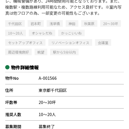
レ、機械警備があり、24時間使用可能となっております。また、
複数駅・複数路線利用可能なため、アクセス良好です。※室内写
真は他フロアの為、一部変更の可能性もございます。
千代田区
岩本町
浅草橋
神田
秋葉原
20～30坪
10～20人
オシャレだね
かっこいいね
セットアップオフィス
リノベーションオフィス
会議室
周辺環境良好
眺望
駅から5分以内
物件詳細情報
物件No
A-001566
住所
東京都千代田区
坪数帯
20～30坪
推奨人数
10～20人
募集期間
募集終了