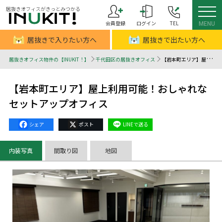
居抜きオフィスがきっとみつかる
会員登録
ログイン
TEL
MENU
居抜きで入りたい方へ
居抜きで出たい方へ
居抜きオフィス物件の【INUKIT！】
千代田区の居抜きオフィス
【岩本町エリア】屋上利用可能！おしゃれなセットアップオフィス - 居抜きオフィスはINUKIT！（イヌキット）
【岩本町エリア】屋上利用可能！おしゃれな
セットアップオフィス
Facebook
X
Line
内装写真
間取り図
地図