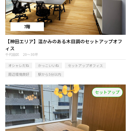
【神田エリア】温かみのある木目調のセットアップオフ
ィス
千代田区 20～30坪
オシャレだね
かっこいいね
セットアップオフィス
周辺環境良好
駅から5分以内
セットアップ