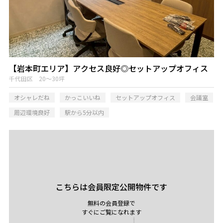
【岩本町エリア】アクセス良好◎セットアップオフィス
千代田区 20～30坪
オシャレだね
かっこいいね
セットアップオフィス
会議室
周辺環境良好
駅から5分以内
こちらは会員限定公開物件です
無料の会員登録で
すぐにご覧になれます