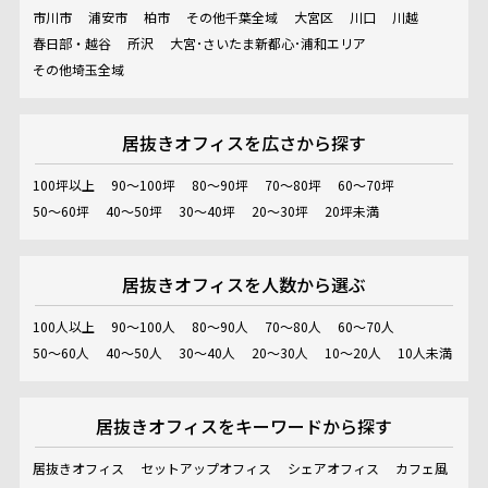
市川市
浦安市
柏市
その他千葉全域
大宮区
川口
川越
春日部・越谷
所沢
大宮･さいたま新都心･浦和エリア
その他埼玉全域
居抜きオフィスを
広さから探す
100坪以上
90～100坪
80～90坪
70～80坪
60～70坪
50～60坪
40～50坪
30～40坪
20～30坪
20坪未満
居抜きオフィスを
人数から選ぶ
100人以上
90～100人
80～90人
70～80人
60～70人
50～60人
40～50人
30～40人
20～30人
10～20人
10人未満
居抜きオフィスを
キーワードから探す
居抜きオフィス
セットアップオフィス
シェアオフィス
カフェ風