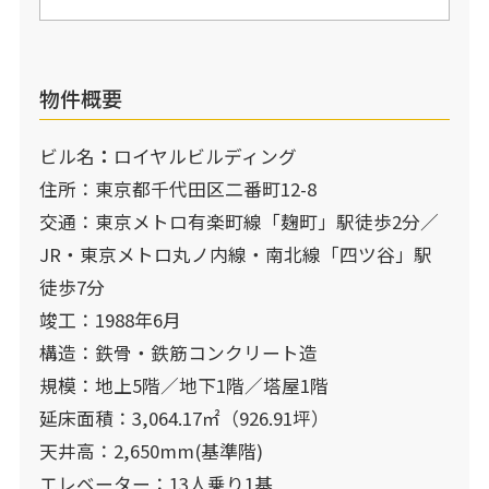
物件概要
ビル名
：
ロイヤルビルディング
住所：東京都千代田区二番町12-8
交通：東京メトロ有楽町線「麹町」駅徒歩2分／
JR・東京メトロ丸ノ内線・南北線「四ツ谷」駅
徒歩7分
竣工：1988年6月
構造：鉄骨・鉄筋コンクリート造
規模：地上5階／地下1階／塔屋1階
延床面積：3,064.17㎡（926.91坪）
天井高：2,650mm(基準階)
エレベーター：13人乗り1基