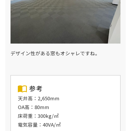
デザイン性がある窓もオシャレですね。
参考
天井高：2,650mm
OA高：80mm
床荷重：300kg/㎡
電気容量：40VA/㎡