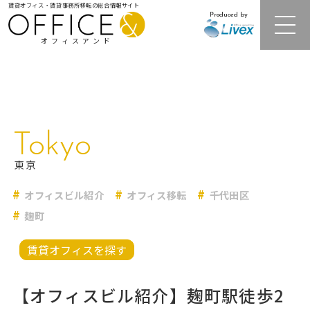
賃貸オフィス・賃貸事務所移転の総合情報サイト
Produced by
オフィスアンド
注目オフィスビル紹介
Tokyo
居抜きオフィス・セットアップオフィス
東京
オフィスビル紹介
オフィス移転
千代田区
レンタルオフィス
麹町
オフィス相場情報・再開発情報
賃貸オフィスを探す
オフィス移転事例
【オフィスビル紹介】麹町駅徒歩2