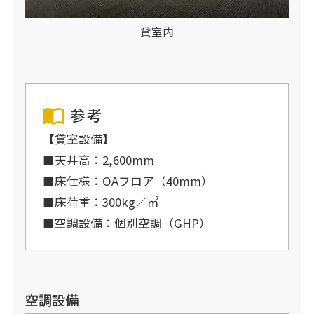
貸室内
参考
【貸室設備】
■天井高：2,600mm
■床仕様：OAフロア（40mm）
■床荷重：300kg／㎡
■空調設備：個別空調（GHP）
空調設備