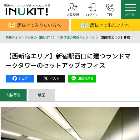
居抜きオフィスがきっとみつかる
会員登録
ログイン
TEL
MENU
居抜きで入りたい方へ
居抜きで出たい方へ
居抜きオフィス物件の【INUKIT！】
新宿区の居抜きオフィス
【西新宿エリア】新宿駅西口に建つランドマークタワーのセットアップオフィス - 居抜きオフィスはINUKIT！（イヌキット）
【西新宿エリア】新宿駅西口に建つランドマ
ークタワーのセットアップオフィス
Facebook
X
Line
内装写真
地図