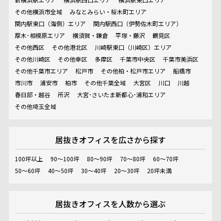
その他横浜市全域
みなとみらい・桜木町エリア
関内駅東口（海側）エリア
関内駅西口（伊勢佐木町エリア）
厚木･相模原エリア
横須賀・鎌倉
平塚・藤沢
鶴見区
その他西区
その他港北区
川崎駅東口（川崎区）エリア
その他川崎区
その他幸区
多摩区
千葉市中央区
千葉市美浜区
その他千葉市エリア
松戸市
その他柏・松戸市エリア
船橋市
市川市
浦安市
柏市
その他千葉全域
大宮区
川口
川越
春日部・越谷
所沢
大宮･さいたま新都心･浦和エリア
その他埼玉全域
居抜きオフィスを
広さから探す
100坪以上
90～100坪
80～90坪
70～80坪
60～70坪
50～60坪
40～50坪
30～40坪
20～30坪
20坪未満
居抜きオフィスを
人数から選ぶ