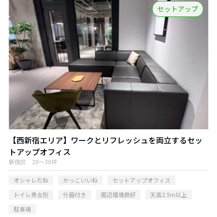
セットアップ
【西新宿エリア】ワークとリフレッシュを両立するセッ
トアップオフィス
新宿区 20～30坪
オシャレだね
かっこいいね
セットアップオフィス
トイレ男女別
什器付き
周辺環境良好
天高2.5m以上
駐車場