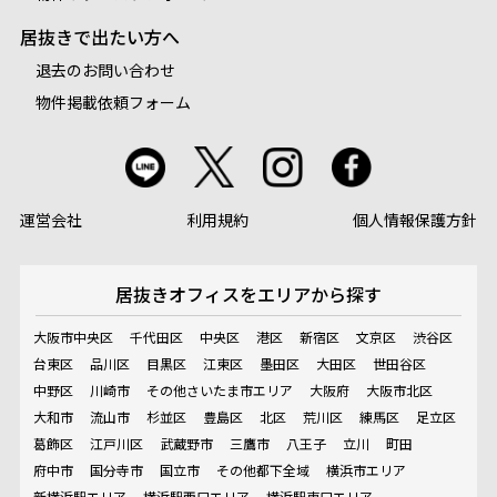
居抜きで出たい方へ
退去のお問い合わせ
物件掲載依頼フォーム
運営会社
利用規約
個人情報保護方針
居抜きオフィスを
エリアから探す
大阪市中央区
千代田区
中央区
港区
新宿区
文京区
渋谷区
台東区
品川区
目黒区
江東区
墨田区
大田区
世田谷区
中野区
川崎市
その他さいたま市エリア
大阪府
大阪市北区
大和市
流山市
杉並区
豊島区
北区
荒川区
練馬区
足立区
葛飾区
江戸川区
武蔵野市
三鷹市
八王子
立川
町田
府中市
国分寺市
国立市
その他都下全域
横浜市エリア
新横浜駅エリア
横浜駅西口エリア
横浜駅東口エリア