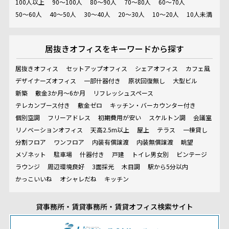
100人以上
90～100人
80～90人
70～80人
60～70人
50～60人
40～50人
30～40人
20～30人
10～20人
10人未満
居抜きオフィスを
キーワードから探す
居抜きオフィス
セットアップオフィス
シェアオフィス
カフェ風
デザイナーズオフィス
一部什器付き
原状回復無し
大型ビル
新築
敷金3か月～6か月
リフレッシュスペース
テレカンブース付き
敷金ゼロ
キッチン・バーカウンター付き
個別空調
フリーアドレス
初期費用が安い
スケルトン調
会議室
リノベーションオフィス
天高2.5m以上
屋上
テラス
一棟貸し
分割フロア
ワンフロア
内装有償譲渡
内装無償譲渡
眺望
メゾネット
駐車場
什器付き
戸建
トイレ男女別
ビンテージ
ラウンジ
周辺環境良好
3面採光
木目調
駅から5分以内
かっこいいね
オシャレだね
キッチン
貸事務所・賃貸事務所・賃貸オフィス検索サイト