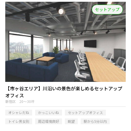
セットアップ
【市ヶ谷エリア】川沿いの景色が楽しめるセットアップ
オフィス
新宿区 20～30坪
オシャレだね
かっこいいね
セットアップオフィス
トイレ男女別
周辺環境良好
眺望
駅から5分以内