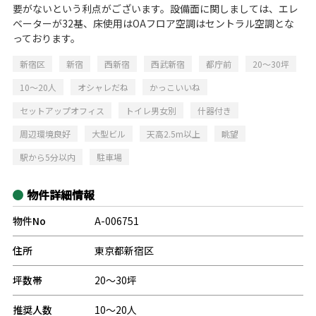
要がないという利点がございます。設備面に関しましては、エレ
ベーターが32基、床使用はOAフロア空調はセントラル空調とな
っております。
新宿区
新宿
西新宿
西武新宿
都庁前
20～30坪
10～20人
オシャレだね
かっこいいね
セットアップオフィス
トイレ男女別
什器付き
周辺環境良好
大型ビル
天高2.5m以上
眺望
駅から5分以内
駐車場
物件詳細情報
物件No
A-006751
住所
東京都新宿区
坪数帯
20～30坪
推奨人数
10～20人